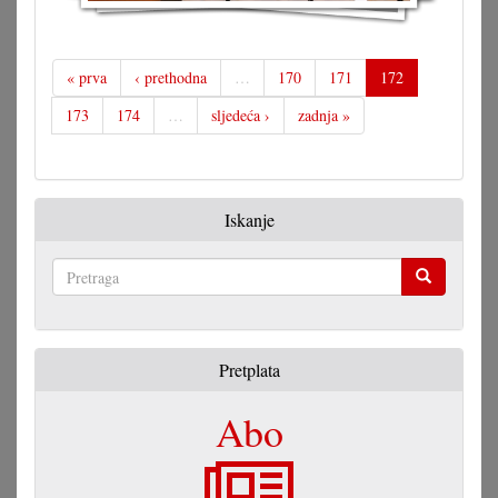
« prva
‹ prethodna
…
170
171
172
173
174
…
sljedeća ›
zadnja »
Iskanje
Pretraga
Pretplata
Abo