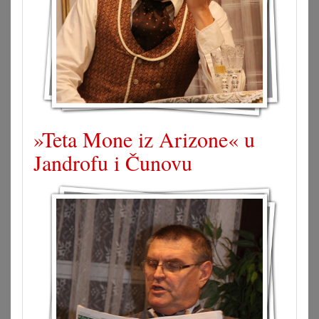
»Teta Mone iz Arizone« u
Jandrofu i Čunovu