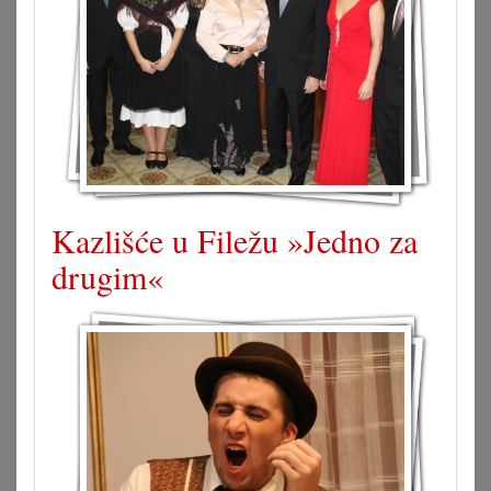
Kazlišće u Filežu »Jedno za
drugim«