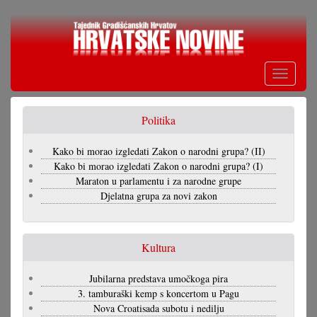
Skoči
na
glavni
sadržaj
Toggle
navigati
Politika
Kako bi morao izgledati Zakon o narodni grupa? (II)
Kako bi morao izgledati Zakon o narodni grupa? (I)
Maraton u parlamentu i za narodne grupe
Djelatna grupa za novi zakon
Kultura
Jubilarna predstava umočkoga pira
3. tamburaški kemp s koncertom u Pagu
Nova Croatisada subotu i nedilju