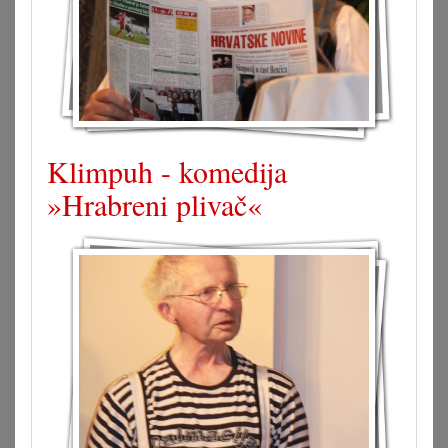
Klimpuh - komedija
»Hrabreni plivač«