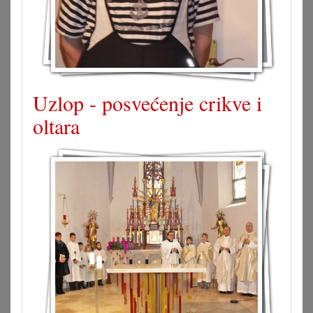
Uzlop - posvećenje crikve i
oltara