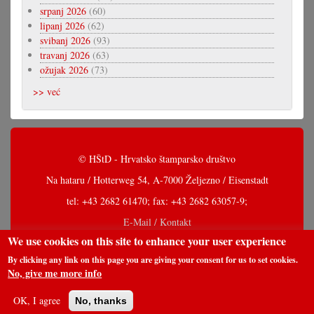
srpanj 2026
(60)
lipanj 2026
(62)
svibanj 2026
(93)
travanj 2026
(63)
ožujak 2026
(73)
>> već
© HŠtD - Hrvatsko štamparsko društvo
Na hataru / Hotterweg 54, A-7000 Željezno / Eisenstadt
tel: +43 2682 61470; fax: +43 2682 63057-9;
E-Mail / Kontakt
We use cookies on this site to enhance your user experience
By clicking any link on this page you are giving your consent for us to set cookies.
No, give me more info
OK, I agree
No, thanks