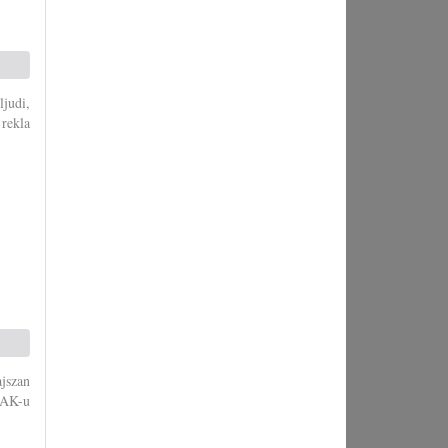
judi,
rekla
jszan
HAK-u