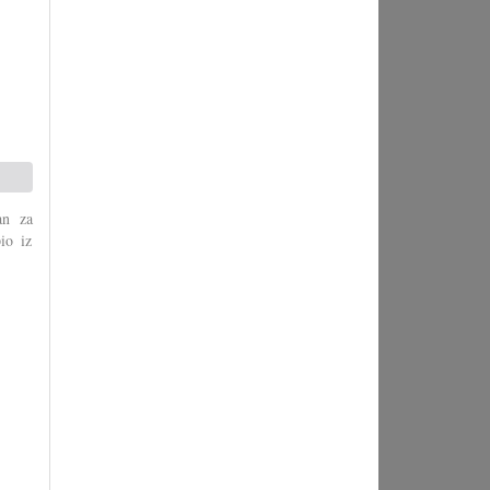
an za
io iz