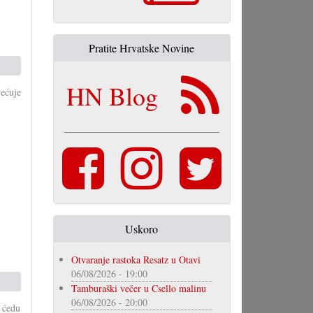
Pratite Hrvatske Novine
HN Blog
ećuje
Uskoro
Otvaranje rastoka Resatz u Otavi
06/08/2026 - 19:00
Tamburaški večer u Csello malinu
06/08/2026 - 20:00
 ćedu