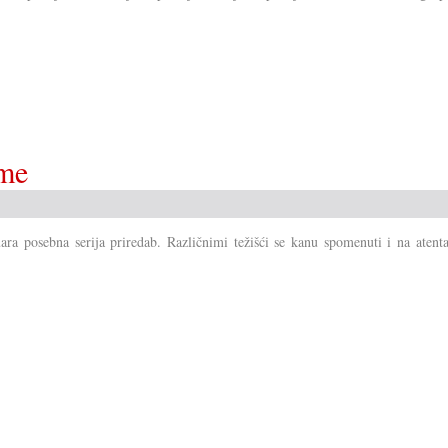
ome
 posebna serija priredab. Različnimi težišći se kanu spomenuti i na atenta