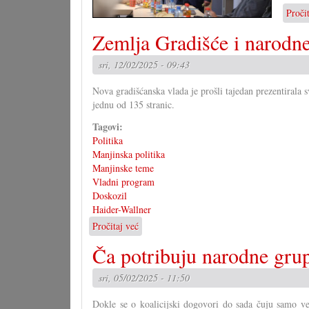
Proči
Zemlja Gradišće i narodn
sri, 12/02/2025 - 09:43
Nova gradišćanska vlada je prošli tajedan prezentirala
jednu od 135 stranic.
Tagovi:
Politika
Manjinska politika
Manjinske teme
Vladni program
Doskozil
Haider-Wallner
Pročitaj već
o
Zemlja
Ča potribuju narodne gru
Gradišće
i
sri, 05/02/2025 - 11:50
narodne
grupe
Dokle se o koalicijski dogovori do sada čuju samo vel
do