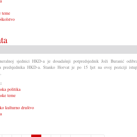
ka
e teme
školstvo
ta
eralnoj sjednici HKD-a je dosadašnji potpredsjednik Joži Buranić odibr
 predsjednika HKD-a. Stanko Horvat je po 15 ljet na ovoj poziciji istup
.
i:
ska politika
nske teme
ko kulturno društvo
ka