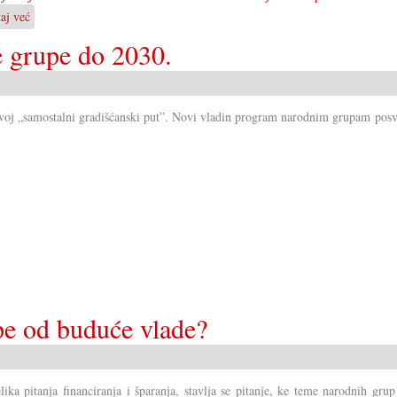
taj već
o
Prezidij
e grupe do 2030.
kani
ponuditi
tečaje
 svoj „samostalni gradišćanski put”. Novi vladin program narodnim grupam posv
pe od buduće vlade?
ika pitanja financiranja i šparanja, stavlja se pitanje, ke teme narodnih grup