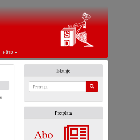
HŠTD
Iskanje
Pretraga
 u
Pretplata
Abo