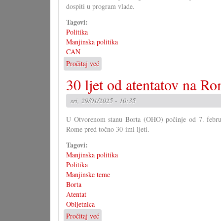
dospiti u program vlade.
2030.
Tagovi:
Politika
Manjinska politika
CAN
Pročitaj već
o
Ča
30 ljet od atentatov na R
potribuju
narodne
sri, 29/01/2025 - 10:35
grupe
od
U Otvorenom stanu Borta (OHO) počinje od 7. februara
buduće
Rome pred točno 30-imi ljeti.
vlade?
Tagovi:
Manjinska politika
Politika
Manjinske teme
Borta
Atentat
Obljetnica
Pročitaj već
o