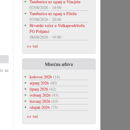
Tamburica uz oganj u Vincjetu
07/08/2026 - 18:00
Tamburica uz oganj u Filežu
07/08/2026 - 20:00
Hrvatski večer u Vulkaprodrštofu:
FG Poljanci
08/08/2026 - 19:00
>> već
Misečna arhiva
te na
kolovoz 2026
(14)
srpanj 2026
(60)
lipanj 2026
(62)
svibanj 2026
(93)
travanj 2026
(63)
ožujak 2026
(73)
>> već