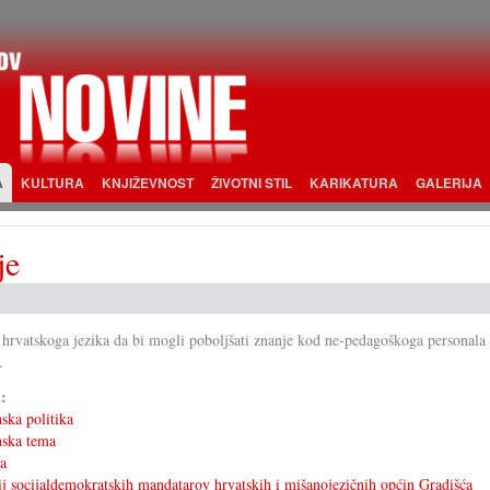
A
KULTURA
KNJIŽEVNOST
ŽIVOTNI STIL
KARIKATURA
GALERIJA
je
e hrvatskoga jezika da bi mogli poboljšati znanje kod ne-pedagoškoga personala
.
i:
ska politika
nska tema
ka
ij socijaldemokratskih mandatarov hrvatskih i mišanojezičnih općin Gradišća