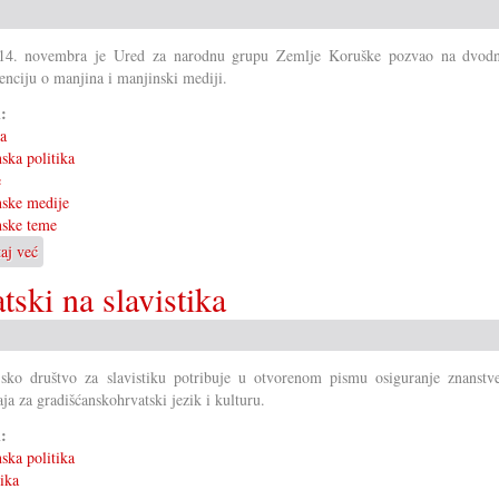
prijedlog
Savjeta
 14. novembra je Ured za narodnu grupu Zemlje Koruške pozvao na dvod
enciju o manjina i manjinski mediji.
i:
ka
ska politika
e
ske medije
nske teme
taj već
o
Kongres
ski na slavistika
narodnih
grup
o
mediji
jsko društvo za slavistiku potribuje u otvorenom pismu osiguranje znanstv
aja za gradišćanskohrvatski jezik i kulturu.
i:
ska politika
tika