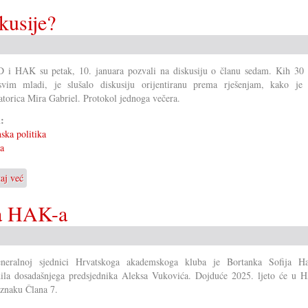
kusije?
i HAK su petak, 10. januara pozvali na diskusiju o članu sedam. Kih 30 l
svim mladi, je slušalo diskusiju orijentiranu prema rješenjam, kako je 
torica Mira Gabriel. Protokol jednoga večera.
i:
ska politika
ka
taj već
o
Kako
probuditi
ca HAK-a
pravne
diskusije?
neralnoj sjednici Hrvatskoga akademskoga kluba je Bortanka Sofija Ha
dila dosadašnjega predsjednika Aleksa Vukovića. Dojduće 2025. ljeto će u 
 znaku Člana 7.