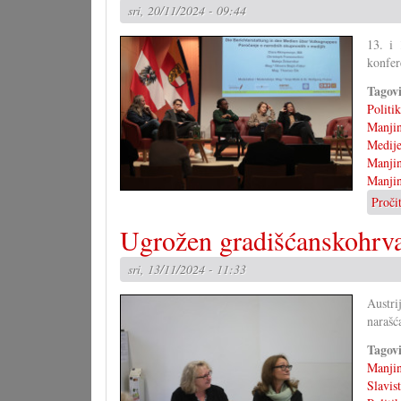
sri, 20/11/2024 - 09:44
13. i
konfer
Tagov
Politi
Manjin
Medij
Manjin
Manji
Proči
Ugrožen gradišćanskohrvat
sri, 13/11/2024 - 11:33
Austri
narašć
Tagov
Manjin
Slavis