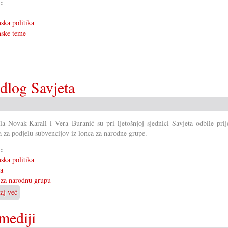
i:
ska politika
nske teme
edlog Savjeta
la Novak-Karall i Vera Buranić su pri ljetošnjoj sjednici Savjeta odbile pri
a za podjelu subvencijov iz lonca za narodne grupe.
i:
ska politika
ka
 za narodnu grupu
taj već
o
Dvi
mediji
savjetnice
odbile