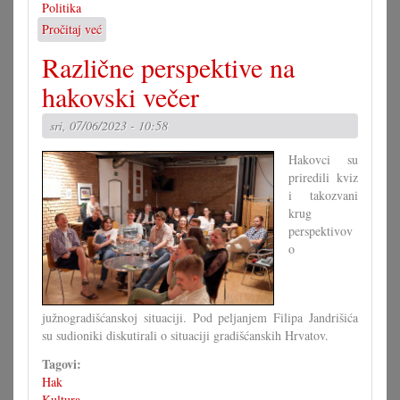
Politika
Pročitaj već
o
Hajszan
Različne perspektive na
nova
predsjednica
hakovski večer
HAK-
a
sri, 07/06/2023 - 10:58
Hakovci su
priredili kviz
i takozvani
krug
perspektivov
o
južnogradišćanskoj situaciji. Pod peljanjem Filipa Jandrišića
su sudioniki diskutirali o situaciji gradišćanskih Hrvatov.
Tagovi:
Hak
Kultura