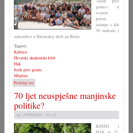
»Jezik prez
granic« u
svojem
petom
izdanju s kih
50 sudionic i
sudionikov u Klesarskoj školi na Braču.
Tagovi:
Kultura
Hrvatski akademski klub
Hak
Jezik prez granic
Mladina
Pročitaj već
o
Peto
70 ljet neuspješne manjinske
izdanje
JPG-
politike?
a
na
sri, 21/05/2025 - 13:13
Braču
KSŠŠD i
HAK su 15.