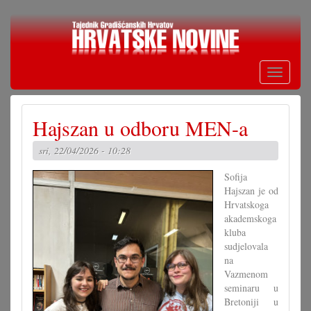
Skoči
na
glavni
sadržaj
Toggle
navigati
Hajszan u odboru MEN-a
sri, 22/04/2026 - 10:28
Sofija
Hajszan je od
Hrvatskoga
akademskoga
kluba
sudjelovala
na
Vazmenom
seminaru u
Bretoniji u