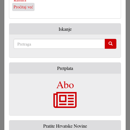
Pročitaj već
o
Različne
perspektive
na
Iskanje
hakovski
večer
Pretraga
Pretplata
Abo
Pratite Hrvatske Novine