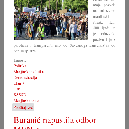
maja pozvali
na takozvani
manjinski
štrajk. Kih
400 ljudi se
je odazvalo
pozivu i je s
parolami i transparenti išlo od Saveznoga kancelarstva do
Schillerplatza.
Tagovi:
Politika
Manjinska politika
Demonstracija
Član 7
Hak
KSŠŠD
Manjinska tema
Pročitaj već
o
70
Buranić napustila odbor
ljet
neuspješne