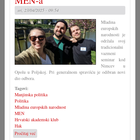
MEN-a
manjinske
politike?
sri, 23/04/2025 - 09:54
Mladina
europskih
narodnosti je
održala svoj
tradicionalni
vazmeni
seminar kod
Nimcev u
Opolu u Poljskoj. Pri generalnom spravišću je odibran novi
dio odbora.
Tagovi:
Manjinska politika
Politika
Mladina europskih narodnost
MEN
Hrvatski akademski klub
Hak
Pročitaj već
o
Buranić