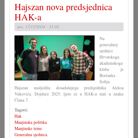
Hajszan nova predsjednica
napustila
odbor
HAK-a
MEN-
a
uto, 17/12/2024 - 23:02
Na
generalnoj
sjednici
Hrvatskoga
akademskoga
kluba je
Bortanka
Sofija
Hajszan nasljedila dosadašnjega predsjednika Aleksa
Vukovića. Dojduće 2025. ljeto će u HAK-u stati u znaku
Člana 7.
Tagovi:
Hak
Manjinska politika
Manjinske teme
Generalna sjednica