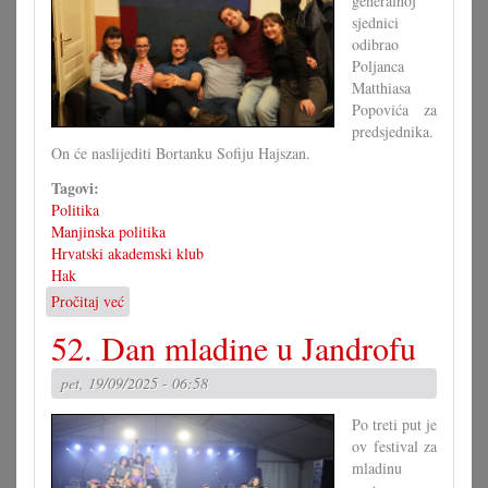
generalnoj
sjednici
odibrao
Poljanca
Matthiasa
Popovića za
predsjednika.
On će naslijediti Bortanku Sofiju Hajszan.
Tagovi:
Politika
Manjinska politika
Hrvatski akademski klub
Hak
Pročitaj već
o
Popović
52. Dan mladine u Jandrofu
novi
predsjednik
pet, 19/09/2025 - 06:58
HAK-
a
Po treti put je
ov festival za
mladinu