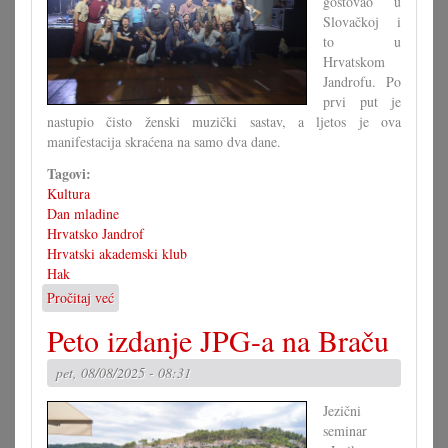
gostovao u
Slovačkoj i
to u
Hrvatskom
Jandrofu. Po
prvi put je
nastupio čisto ženski muzički sastav, a ljetos je ova
manifestacija skraćena na samo dva dane.
Tagovi:
Kultura
Dan mladine
Hrvatsko Jandrof
Hrvatski akademski klub
Hak
Pročitaj već
o
52.
Peto izdanje JPG-a na Braču
Dan
mladine
pet, 08/08/2025 - 08:31
u
Jandrofu
Jezični
seminar