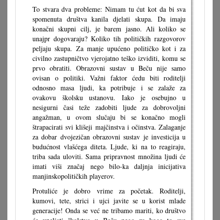
To stvara dva probleme: Nimam tu ćut kot da bi sva
spomenuta društva kanila djelati skupa. Da imaju
konačni skupni cilj, je barem jasno. Ali koliko se
unajpr dogovaraju? Koliko tih političkih razgovorov
peljaju skupa. Za manje upućeno političko kot i za
civilno zastupničtvo vjerojatno teško izviditi, komu se
prvo obratiti. Obrazovni sustav u Beču nije samo
ovisan o politiki. Važni faktor ćedu biti roditelji
odnosno masa ljudi, ka potribuje i se zalaže za
ovakovu školsku ustanovu. Iako je osebujno u
nesigurni časi teže zadobiti ljude za dobrovoljni
angažman, u ovom slučaju bi se konačno mogli
štrapacirati svi klišeji majčinstva i očinstva. Zalaganje
za dobar dvojezičan obrazovni sustav je investicija u
budućnost vlašćega diteta. Ljude, ki na to reagiraju,
triba sada uloviti. Sama pripravnost množina ljudi će
imati viši značaj nego bilo-ka daljnja inicijativa
manjinskopolitičkih playerov.
Protuliće je dobro vrime za početak. Roditelji,
kumovi, tete, strici i ujci javite se u korist mlade
generacije! Onda se već ne tribamo mariti, ko društvo