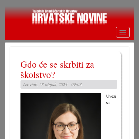
Skoči
na
glavni
sadržaj
Toggle
navigati
Gdo će se skrbiti za
školstvo?
četvrtak, 28 ožujak, 2024 - 09:08
Uvezi
sa