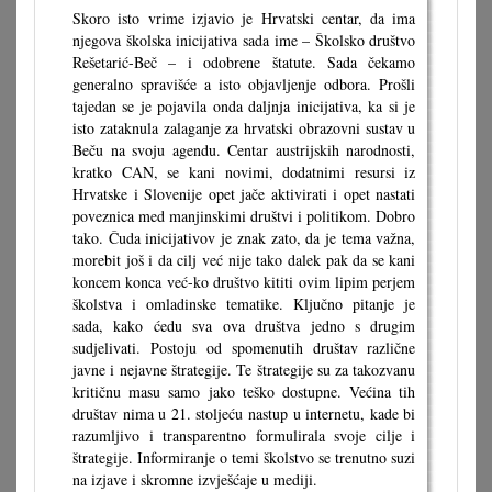
Skoro isto vrime izjavio je Hrvatski centar, da ima
njegova školska inicijativa sada ime – Školsko društvo
Rešetarić-Beč – i odobrene štatute. Sada čekamo
generalno spravišće a isto objavljenje odbora. Prošli
tajedan se je pojavila onda daljnja inicijativa, ka si je
isto zataknula zalaganje za hrvatski obrazovni sustav u
Beču na svoju agendu. Centar austrijskih narodnosti,
kratko CAN, se kani novimi, dodatnimi resursi iz
Hrvatske i Slovenije opet jače aktivirati i opet nastati
poveznica med manjinskimi društvi i politikom. Dobro
tako. Čuda inicijativov je znak zato, da je tema važna,
morebit još i da cilj već nije tako dalek pak da se kani
koncem konca već-ko društvo kititi ovim lipim perjem
školstva i omladinske tematike. Ključno pitanje je
sada, kako ćedu sva ova društva jedno s drugim
sudjelivati. Postoju od spomenutih društav različne
javne i nejavne štrategije. Te štrategije su za takozvanu
kritičnu masu samo jako teško dostupne. Većina tih
društav nima u 21. stoljeću nastup u internetu, kade bi
razumljivo i transparentno formulirala svoje cilje i
štrategije. Informiranje o temi školstvo se trenutno suzi
na izjave i skromne izvješćaje u mediji.