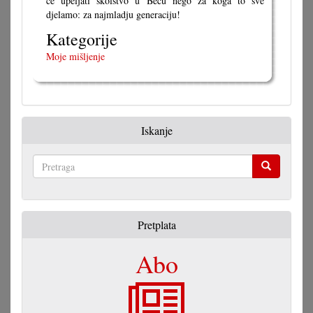
će upeljati školstvo u Beču nego za koga to sve
djelamo: za najmladju generaciju!
Kategorije
Moje mišljenje
Iskanje
Pretraga
Pretplata
Abo