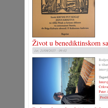
Život u benediktinskom s
čet, 21/08/2025 - 09:02
Rodjen
u tiha
intervj
Tagov
Interv
Crikva
Pater 
Proči