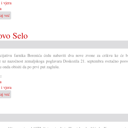
 i vjera
a
taj već
o
25
ljet
ovo Selo
shodišće
u
Marianku
cijativu farnika Borenića ćedu nabaviti dva nove zvone za crikvu ke će b
e uz nazočnost zemaljskoga poglavara Doskozila 21. septembra svetačno posve
du onda obisiti da po prvi put zaglušu.
i:
a
 i vjera
taj već
o
Livanje
dvih
zvonov
za
Novo