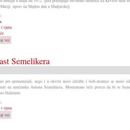
u nedilju u maju od 1972. ljeta priredjuju Hrvatsko shodišće ka Krvavo suze toc
Selo
 Mariji, uprav na Majkin dan u Madjarskoj.
i:
a
 i vjera
će
taj već
o
Hrvatsko
shodišće
u
ast Semelikera
Juri
o pri spomenmaši, nego i u okviru nove izložbe i web-stranice se more od
uti na mučenika Antona Semelikera. Momentano teče proces da bi se Seme
sio blaženim.
i:
 i vjera
taj već
o
Spomenmaša
i