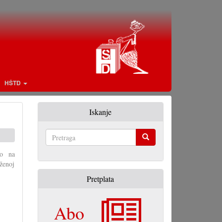
HŠTD
Iskanje
Pretraga
io na
aženoj
Pretplata
Abo