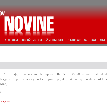
A
KULTURA
KNJIŽEVNOST
ŽIVOTNI STIL
KARIKATURA
GALERIJA
e
du, 20. maja, je rodjeni Klimpušac Bernhard Karall stoveti put ulaz
bergu u Celje, da sa svojom familijom i prijatelji skupa daje hvalu i čast Bl
 Mariji.
i:
 i vjera