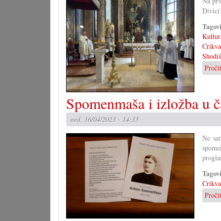
Na prv
Divici
Tagov
Kultur
Crikva
Shodiš
Proči
Spomenmaša i izložba u č
ned, 16/04/2023 - 14:33
Ne sam
spomen
progla
Tagov
Crikva
Proči