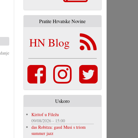
Pratite Hrvatske Novine
HN Blog
danje
Uskoro
Kiritof u Filežu
09/08/2026 - 15:00
das Robitza: gassl Musi s triom
summer jazz