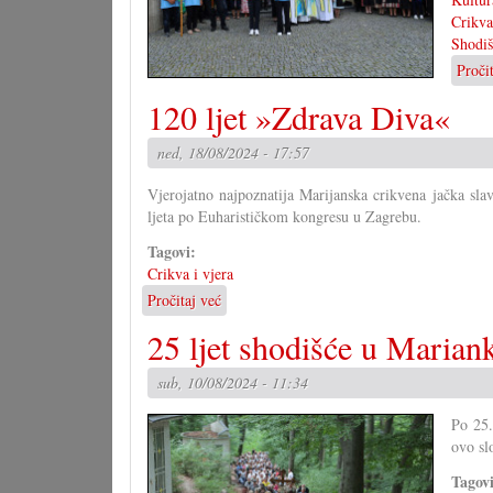
Crikva
Shodiš
Proči
120 ljet »Zdrava Diva«
ned, 18/08/2024 - 17:57
Vjerojatno najpoznatija Marijanska crikvena jačka slav
ljeta po Euharističkom kongresu u Zagrebu.
Tagovi:
Crikva i vjera
Pročitaj već
o
120
25 ljet shodišće u Marian
ljet
»Zdrava
sub, 10/08/2024 - 11:34
Diva«
Po 25.
ovo sl
Tagov