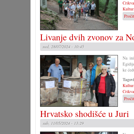
Crikva
Kultur
Proči
Livanje dvih zvonov za N
ned, 28/07/2024 - 10:45
Na ini
Egidij
ke će
Tagov
Kultur
Crikva
Proči
Hrvatsko shodišće u Juri
sub, 11/05/2024 - 13:29