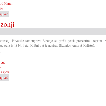
rd Karall
će
taj već
o
Jubilarno
zonji
stoveto
shodišće
nizaciji Hrvatske samouprave Bizonje su prošli petak prezentirali reprint iz
ga puta iz 1844. ljeta. Križni put je napisao Bizonjac Ambruš Kalistuš.
i:
 put
a
 i vjera
taj već
o
Szvéti
KRI’SNI
PUT
u
Bizonji