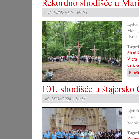
Rekordno shodišće u Mar
ned, 10/08/2025 - 09:53
Ljetos
Mašu 
Jivom
Tagov
Shodiš
Vjera
Crikva
Proči
101. shodišće u štajersko 
sri, 28/08/2024 - 10:15
Ljetoš
tako i
hodoč
Tagov
Kultur