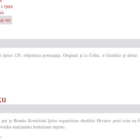
 i vjera
će
taj već
o
101.
shodišće
u
štajersko
Celje
i ljetos 120. obljetnicu postojanja. Original je iz Češke, u Gradišće je došao
ku
 put je Branko Kornfeind ljetos organizirao shodišće Hrvatov pred svim na H
ovačko marijansko hodočasno mjesto.
i: