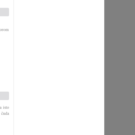
torom
a isto
 čuda