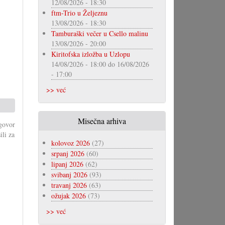
12/08/2026 - 18:30
ftm-Trio u Željeznu
13/08/2026 - 18:30
Tamburaški večer u Csello malinu
13/08/2026 - 20:00
Kiritofska izložba u Uzlopu
14/08/2026 - 18:00
do
16/08/2026
- 17:00
>> već
Misečna arhiva
agovor
li za
kolovoz 2026
(27)
srpanj 2026
(60)
lipanj 2026
(62)
svibanj 2026
(93)
travanj 2026
(63)
ožujak 2026
(73)
>> već