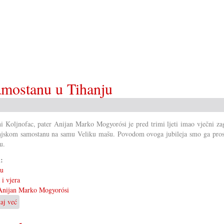
amostanu u Tihanju
i Koljnofac, pater Anijan Marko Mogyorósi je pred trimi ljeti imao vječni z
njskom samostanu na samu Veliku mašu. Povodom ovoga jubileja smo ga prosi
u.
i:
ju
 i vjera
Anijan Marko Mogyorósi
taj već
o
Život
u