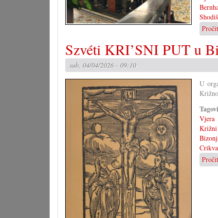
Bernha
Shodiš
Proči
Szvéti KRI’SNI PUT u Bi
sub, 04/04/2026 - 09:10
U orga
Križno
Tagov
Vjera
Križni
Bizonj
Crikva
Proči