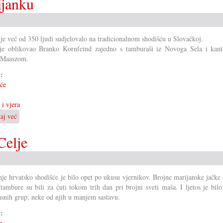
ijanku
benediktinskom
samostanu
u
Tihanju
 je već od 350 ljudi sudjelovalo na tradicionalnom shodišću u Slovačkoj.
je oblikovao Branko Kornfeind zajedno s tamburaši iz Novoga Sela i kan
 Maaszom.
i:
će
 i vjera
taj već
o
Rekordno
shodišće
Celje
u
Marijanku
nje hrvatsko shodišće je bilo opet po ukusu vjernikov. Brojne marijanske jačke 
 tambure su bili za čuti tokom trih dan pri brojni sveti maša. I ljetos je bilo
asnih grup, neke od njih u manjem sastavu.
i:
a