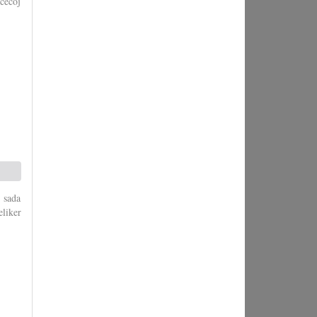
̌ećoj
 sada
liker