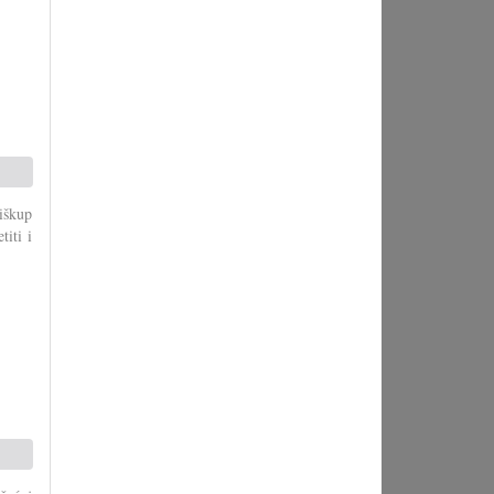
iškup
titi i