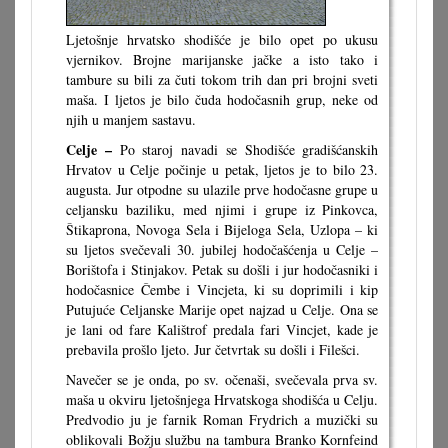
Ljetošnje hrvatsko shodišće je bilo opet po ukusu
vjernikov. Brojne marijanske jačke a isto tako i
tambure su bili za čuti tokom trih dan pri brojni sveti
maša. I ljetos je bilo čuda hodočasnih grup, neke od
njih u manjem sastavu.
Celje –
Po staroj navadi se Shodišće gradišćanskih
Hrvatov u Celje počinje u petak, ljetos je to bilo 23.
augusta. Jur otpodne su ulazile prve hodočasne grupe u
celjansku baziliku, med njimi i grupe iz Pinkovca,
Štikaprona, Novoga Sela i Bijeloga Sela, Uzlopa – ki
su ljetos svečevali 30. jubilej hodočašćenja u Celje –
Borištofa i Stinjakov. Petak su došli i jur hodočasniki i
hodočasnice Čembe i Vincjeta, ki su doprimili i kip
Putujuće Celjanske Marije opet najzad u Celje. Ona se
je lani od fare Kalištrof predala fari Vincjet, kade je
prebavila prošlo ljeto. Jur četvrtak su došli i Filešci.
Navečer se je onda, po sv. očenaši, svečevala prva sv.
maša u okviru ljetošnjega Hrvatskoga shodišća u Celju.
Predvodio ju je farnik Roman Frydrich a muzički su
oblikovali Božju službu na tambura Branko Kornfeind