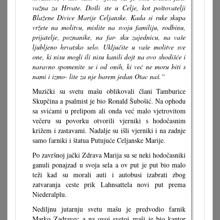
važna za Hrvate. Došli ste u Celje, kot poštovatelji
Blažene Divice Marije Celjanske. Kada si ruke skupa
vržete na molitvu, mislite na svoju familiju, rodbinu,
prijatelje, poznanike, na far- sku zajednicu, na vaše
ljubljeno hrvatsko selo. Uključite u vaše molitve sve
one, ki nisu mogli ili nisu kanili dojt na ovo shodišće i
naravno spomenite se i od onih, ki već ne moru biti s
nami i izmo- lite za nje barem jedan Otac naš.“
Muzički su svetu mašu oblikovali člani Tamburice
Skupčina a psalmist je bio Ronald Šubošić. Na ophodu
sa svićami u prelipom ali onda već malo vjetrovitom
večeru su povorku otvorili vjerniki s hodočasnim
križem i zastavami. Nadalje su išli vjerniki i na zadnje
samo farniki i štatua Putujuće Celjanske Marije.
Po završnoj jački Zdrava Marija su se neki hodočasniki
ganuli ponajzad u svoja sela a ov put je put bio malo
teži kad su morali auti i autobusi izabrati zbog
zatvaranja ceste prik Lahnsattela novi put prema
Niederalplu.
Nediljnu jutarnju svetu mašu je predvodio farnik
Marko Zadravec a na ovoj svetoj maši je bio kantor