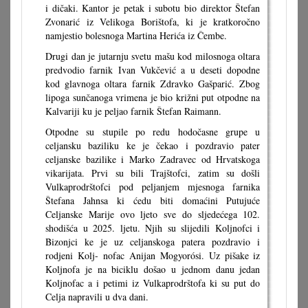
i dičaki. Kantor je petak i subotu bio direktor Štefan
Zvonarić iz Velikoga Borištofa, ki je kratkoročno
namjestio bolesnoga Martina Herića iz Čembe.
Drugi dan je jutarnju svetu mašu kod milosnoga oltara
predvodio farnik Ivan Vukčević a u deseti dopodne
kod glavnoga oltara farnik Zdravko Gašparić. Zbog
lipoga sunčanoga vrimena je bio križni put otpodne na
Kalvariji ku je peljao farnik Štefan Raimann.
Otpodne su stupile po redu hodočasne grupe u
celjansku baziliku ke je čekao i pozdravio pater
celjanske bazilike i Marko Zadravec od Hrvatskoga
vikarijata. Prvi su bili Trajštofci, zatim su došli
Vulkaprodrštofci pod peljanjem mjesnoga farnika
Štefana Jahnsa ki ćedu biti domaćini Putujuće
Celjanske Marije ovo ljeto sve do sljedećega 102.
shodišća u 2025. ljetu. Njih su slijedili Koljnofci i
Bizonjci ke je uz celjanskoga patera pozdravio i
rodjeni Kolj- nofac Anijan Mogyorósi. Uz pišake iz
Koljnofa je na biciklu došao u jednom danu jedan
Koljnofac a i petimi iz Vulkaprodrštofa ki su put do
Celja napravili u dva dani.