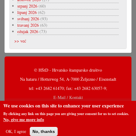
srpanj 2026
(60)
lipanj 2026
(62)
svibanj 2026
(93)
travanj 2026
(63)
ožujak 2026
(73)
>> već
© HŠtD - Hrvatsko štamparsko društvo
Na hataru / Hotterweg 54, A-7000 Željezno / Eisenstadt
tel: +43 2682 61470; fax: +43 2682 63057-9;
E-Mail / Kontakt
We use cookies on this site to enhance your user experience
By clicking any link on this page you are giving your consent for us to set cookies.
No, give me more info
OK, I agree
No, thanks