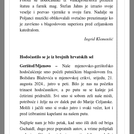
štatuu a farnik mag. Štefan Jahns je izrazio svoje
veselje i pozvao vjernike u svoju faru. Nadalje su
Poljanci muzički oblikovalali svetačno preuzimanje ko
je završeno s blagoslovom superiora pred celjanskom
katedralom.
Ingrid Klemenšić
Hodočastilo se je iz brojnih hrvatskih sel
Gerištof/Mjenovo –
Naše mjenovsko-gerištofsko
hodočašćenje smo počeli putničkim blagoslovom fra.
Božidara Blaževića u mjenovskoj crikvi, srijedu, 21.
augusta 2024., jutro u peti. Bilo je nas na početku
trinaest hodočasnikov, a po putu su se kašnje još
četirimi pridružili. Svi smo si sobom zeli naše misli,
potriboće i želje na ov dalek put do Marije Celjanske.
Molili i jačili smo si svako jutro i svaki večer, kot i
pred izibranimi kapelami na našem putu.
Najlipše nam je bilo petak, kad smo išli doli od briga
Gschaidl, dugo prez popratnih autov, a vrime polipšali