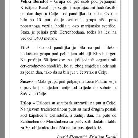
Veliki Borištof –
Grupa od pet osob pod peljanjem
Kristijana Karalla je svojimi naprtnjačami hodočastilo
pet dan dugo u Celje – od pandiljka do petka. Ovo je
bilo po 10. put, da je ova mala grupa piše, prez
popratnoga vozila, hodila u ovo marijansko svetišće.
Staza je peljala prik Herrenbodana, točka ka leži na
već od 1.400 metrov.
Filež –
Isto od pandiljka je bila na putu fileška
hodočasna grupa pod peljanjem obitelji Kirschberger.
Na prošnju 50-ljetnikov su još jednoč organizirali
četverodnevno shodišće, ko su zbog smješćaja odrinuli
za jedan dan, tako da su bili jur u četvrtak u Celju.
Šuševo –
Mala grupa pod peljanjem Luce Palatin se je
otpravila jur tajedan ranije od srijede do subote iz
Šuševa u Celje.
Uzlop –
Uzlopci su se utorak otpravili na put u Celje.
Na njevom tradicionalnom putu su med drugim postali
kod kapelice u Celindofu, a zadnji dan, na putu od
Schöneben do Mooshubena su pričvrstili dodatnu tablu
za 30. obljetnicu shodišća na jur postojeći križ.
Ingrid Klemenšić, Kristijan Karall