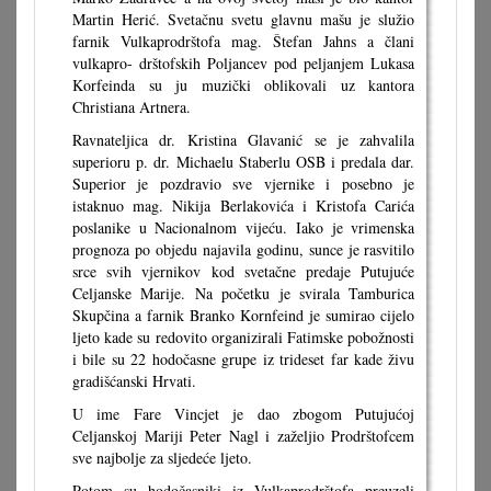
Martin Herić. Svetačnu svetu glavnu mašu je služio
farnik Vulkaprodrštofa mag. Štefan Jahns a člani
vulkapro- drštofskih Poljancev pod peljanjem Lukasa
Korfeinda su ju muzički oblikovali uz kantora
Christiana Artnera.
Ravnateljica dr. Kristina Glavanić se je zahvalila
superioru p. dr. Michaelu Staberlu OSB i predala dar.
Superior je pozdravio sve vjernike i posebno je
istaknuo mag. Nikija Berlakovića i Kristofa Carića
poslanike u Nacionalnom vijeću. Iako je vrimenska
prognoza po objedu najavila godinu, sunce je rasvitilo
srce svih vjernikov kod svetačne predaje Putujuće
Celjanske Marije. Na početku je svirala Tamburica
Skupčina a farnik Branko Kornfeind je sumirao cijelo
ljeto kade su redovito organizirali Fatimske pobožnosti
i bile su 22 hodočasne grupe iz trideset far kade živu
gradišćanski Hrvati.
U ime Fare Vincjet je dao zbogom Putujućoj
Celjanskoj Mariji Peter Nagl i zaželjio Prodrštofcem
sve najbolje za sljedeće ljeto.
Potom su hodočasniki iz Vulkaprodrštofa preuzeli