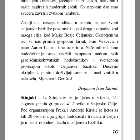
molenjem Očenašev, jačenjem marijanskih, narodnih i
naših najdražih modernih jačak. Ov naporan dan smo
zvečera završili zvukom tambure.
Zadnji dan našega shodišća, u subotu, su nas zvoni
celjanske bazilike pozdravili u pol drugoj otpodne kod
našega cilja, kod Majke Božje Celjanske. Okripljenimi
riči su nas primili gospodin farnik Ivan Vukčević i
pater Aaron Laun u ime superiora. Naše milosti puno
hodočašćenje smo završili skupnom mašom svih
gradišćanskohrvatskih hodočasnikov i svetačnom
prošecijom okolo Celjanske bazilike. Duševno
okripljeni, punimi doživljaji smo se u noći vratili u
naša sela, Mjenovo i Gerištof.
Benjamin Ivan Kuzmić
Stinjaki –
Iz Stinjakov se je ljetos u srijedu, 21.
augusta ganula grupa od 41 človika u štajersko Celje.
Pod organizacijom Freka i Andreje Kirišić je ljetos za
kih 20 osob manja grupa hodočastila tri dane u Celje i
je u petak otpodne ulazila u celjansku baziliku.
TG