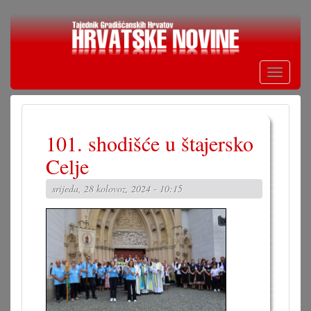
Skoči
na
glavni
sadržaj
Toggle
navigati
101. shodišće u štajersko
Celje
srijeda, 28 kolovoz, 2024 - 10:15