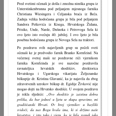
Pred svetimi očenaši je došla i zmožna nimška grupa iz
Unterstinkenbrunna pod peljanjem mjesnoga farnika
Christiana Wiesingera i Celjanska braća iz Beča.
Zadnja velika hodočasna grupa je bila pod peljanjem
Sandora Petkovića iz Kisega, Hrvatskoga Židana,
Prisike, Unde, Narde, Dušnoka i Petrovoga Sela ki
ovo ljeto isto svečuju 40. jubilej. I ovo ljeto je bila
posebna hodočasna grupa iz Novoga Sela na traktori.
Po pozdravu svih najavljenih grup su počeli sveti
očenaši ke je predvodio farnik Branko Kornfeind. Na
večernoj svetoj maši uz pozdravne riči vjernikom
farnika Kornfeinda je sve nazočne pozdravila
ravnateljica hrvatskih shodišćev, direktorica
Hrvatskoga i Ugarskoga vikarijata Željezanske
biškupije dr. Kristina Glavanić, ka je najavila da zbog
zdravstvenih uzrokov biškup dr. Egidije Živković nije
mogao dojti na Hrvatsko shodišće. U svojem pozdravu
je rekla sljedeće:
„Ovo shodišće je zaistinu dobra
prilika, da bar jednoč u ljetu se skupa spravimo, mi
gradišćanski Hrvati. Ov broj vjernikov u baziliki
svidoči, da nas Bogu hvala ima, ki si držimo naše
hrvatstvo, i isto tako i vjeru, ka je bila svenek jako