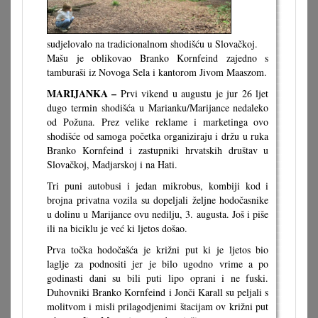
sudjelovalo na tradicionalnom shodišću u Slovačkoj.
Mašu je oblikovao Branko Kornfeind zajedno s
tamburaši iz Novoga Sela i kantorom Jivom Maaszom.
MARIJANKA –
Prvi vikend u augustu je jur 26 ljet
dugo termin shodišća u Marianku/Marijance nedaleko
od Požuna. Prez velike reklame i marketinga ovo
shodišće od samoga početka organiziraju i držu u ruka
Branko Kornfeind i zastupniki hrvatskih društav u
Slovačkoj, Madjarskoj i na Hati.
Tri puni autobusi i jedan mikrobus, kombiji kod i
brojna privatna vozila su dopeljali željne hodočasnike
u dolinu u Marijance ovu nedilju, 3. augusta. Još i piše
ili na biciklu je već ki ljetos došao.
Prva točka hodočašća je križni put ki je ljetos bio
laglje za podnositi jer je bilo ugodno vrime a po
godinasti dani su bili puti lipo oprani i ne fuski.
Duhovniki Branko Kornfeind i Jonči Karall su peljali s
molitvom i misli prilagodjenimi štacijam ov križni put