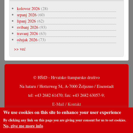
kolovoz 2026
(28)
srpanj 2026
(60)
lipanj 2026
(62)
svibanj 2026
(93)
travanj 2026
(63)
ožujak 2026
(73)
>> već
© HŠtD - Hrvatsko štamparsko društvo
Na hataru / Hotterweg 54, A-7000 Željezno / Eisenstadt
tel: +43 2682 61470; fax: +43 2682 63057-9;
E-Mail / Kontakt
We use cookies on this site to enhance your user experience
By clicking any link on this page you are giving your consent for us to set cookies.
No, give me more info