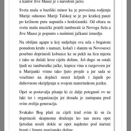
a kantor Jive Maasz je s narodom jačio.
Sveta maša u baziliki minor ka je posvećena rodjenju
Marije odnonso Mariji Talskoj se je po kratkoj pauzi
po križnom putu napunila s hodočasniki. Od oltara su
svetu mašu muzički pratili tamburaši iz Novoga Sela a
Jive Maasz je popunio s mašnimi jačkami izmedju.
Na obiljnu agapu u koj sudjeluju sva sela s bogatom
ponudom kruhi s namazi, kolači i slanim su Novoseoci
posebno doprinesli kobasice ke su pekli na licu mjesta
i tako su dušali kroz cijelu dolinu. Još dugo su ostali
ljudi uz tamburaške jačke, kupicu vina u razgovoru jer
u Marijanki vrime tako ljuto projde a jur sada se
veselimo na dojdući susret željnih i žajnih po
duhovnom okripljenju u svojem materinskom jeziku.
Opet se postavalja pitanje ki će dalje potegnuti ov ne
laki ter i organizaciju jer dosada je zastupana pred
svim zrelija generacija.
Svakako Bog plati za cijeli trud svim ki su ča
doprinesli skupnomu druženju ko nas mora opet
ljetodan nositi dokle se opet najdemo pod starimi
hrasti i lipami marijanske doline.