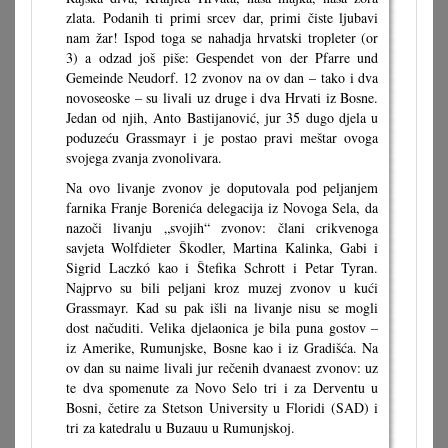
zlata. Podanih ti primi srcev dar, primi čiste ljubavi
nam žar! Ispod toga se nahadja hrvatski tropleter (or
3) a odzad još piše: Gespendet von der Pfarre und
Gemeinde Neudorf. 12 zvonov na ov dan – tako i dva
novoseoske – su livali uz druge i dva Hrvati iz Bosne.
Jedan od njih, Anto Bastijanović, jur 35 dugo djela u
poduzeću Grassmayr i je postao pravi meštar ovoga
svojega zvanja zvonolivara.
Na ovo livanje zvonov je doputovala pod peljanjem
farnika Franje Borenića delegacija iz Novoga Sela, da
nazoči livanju „svojih“ zvonov: člani crikvenoga
savjeta Wolfdieter Škodler, Martina Kalinka, Gabi i
Sigrid Laczkó kao i Štefika Schrott i Petar Tyran.
Najprvo su bili peljani kroz muzej zvonov u kući
Grassmayr. Kad su pak išli na livanje nisu se mogli
dost načuditi. Velika djelaonica je bila puna gostov –
iz Amerike, Rumunjske, Bosne kao i iz Gradišća. Na
ov dan su naime livali jur rečenih dvanaest zvonov: uz
te dva spomenute za Novo Selo tri i za Derventu u
Bosni, četire za Stetson University u Floridi (SAD) i
tri za katedralu u Buzauu u Rumunjskoj.