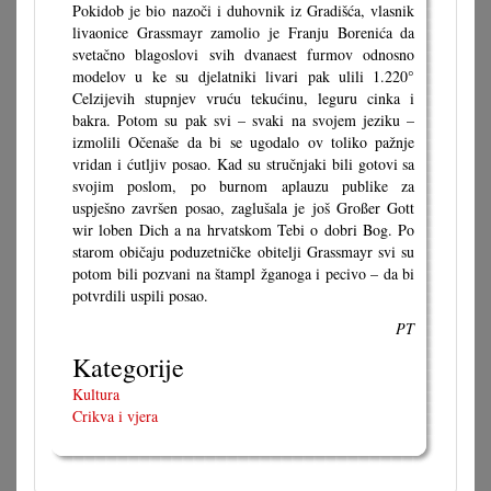
Pokidob je bio nazoči i duhovnik iz Gradišća, vlasnik
livaonice Grassmayr zamolio je Franju Borenića da
svetačno blagoslovi svih dvanaest furmov odnosno
modelov u ke su djelatniki livari pak ulili 1.220°
Celzijevih stupnjev vruću tekućinu, leguru cinka i
bakra. Potom su pak svi – svaki na svojem jeziku –
izmolili Očenaše da bi se ugodalo ov toliko pažnje
vridan i ćutljiv posao. Kad su stručnjaki bili gotovi sa
svojim poslom, po burnom aplauzu publike za
uspješno završen posao, zaglušala je još Großer Gott
wir loben Dich a na hrvatskom Tebi o dobri Bog. Po
starom običaju poduzetničke obitelji Grassmayr svi su
potom bili pozvani na štampl žganoga i pecivo – da bi
potvrdili uspili posao.
PT
Kategorije
Kultura
Crikva i vjera