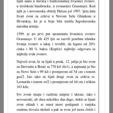
lijati samo u slavnoj i tradicionalnoj livaonici zvonov,
u tirolskom Innsbrucku, u zvonarnici Grassmayr. Kod
njih je i novoseoska obitelj Huisza još 1997. ljeta dala
livati zvon za crikvu u Novom Selu Glinskom u
Hrvatskoj, ku je u boju bila srušila Jugoslavenska
narodna armija.
1599. je po prvi put spomenuta livaonica zvonov
Grassmayr. U tih 425 ljet su razvili posebnu tehniku
livanja zvonov a takaj i izvidili, da legura od 20%
cinka i 80 % bakra (Kupfer) najbolje odgovara za
najbolji zvuk zvonov.
Najveći zvon, ki su lijali u petak, 12. julija je bio zvon
za Derventu u Bosni sa 770 kil (fis1), a najmanji je bio
za Novo Selo s 99 kil i promjerom od 54 cm s tonom
ges/2. Isto tako su lijali drugi zvon za crikvu sv.
Leonarda s tonom es/2 s promjerom od 64 cm i teškim
163 kile.
Svi zvoni imaju i različne natpise i ukrase, tako i
novoseoski, ali dura nekoliko dan dugo, dokle se lijani
zvon ohladi i se omot more podignuti i vanjska
osušena ilovača okrhati a pak se zvon još mora čistiti i