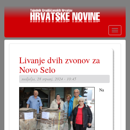
Skoči
na
glavni
sadržaj
Toggle
navigati
Livanje dvih zvonov za
Novo Selo
nedjelja, 28 srpanj, 2024 - 10:45
Na