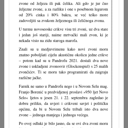
zvone od željeza ili pak čelika. Ali gdo je jur čuo
željezne zvone, a za razliku i one s posebnom legurom
od 20% cinka i 80% bakra, se već teško more
zadovoljiti sa zvukom željeznoga ili čeličnoga zvona.
U turmu novoseoske crikve visu tri zvoni, uz dva stare
i jedan još stariji, naime mrtvački mali zvon, ki je
nekada visio na zidu staroga marofa.
Znali su u medjuvrimenu kako novi zvoni moru
znatno poboljšati cijelu akustičnu okolicu jedne crikve
– potom kad su u Pandrofu 2021. dostali dva nove
zvone i uskladjeni zvonosvir (Glockenspiel) s 25 malih
zvončićev. Ti se moru tako programirati da zaigraju
različne jačke.
Farnik ne samo u Pandrofu nego i u Novom Selu mag.
Franjo Borenić u predvidjenoj proslavi »950 ljet Novo
Selo« ljetos u jesen 21. i 22. septembra zagledao je
dobru priliku, da uvjeri i crikveni savjet i političku
općinu, da bi u Novom Selu tribali isto dva nove
zvone – jednoga manjega i jednoga većega.
Po ovoj odluki je bilo jasno, da se ovi dva zvoni moru