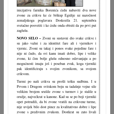
inicijativu farnika Borenića ćedu nabaviti dva nove
zvone za crikvu ke će biškup Egidije uz nazočnost
zemaljskoga poglavara Doskozila 21. septembra
svetačno posvetiti i ke ćedu onda obisiti da po prvi put
zaglušu.
NOVO SELO –
Zvoni su sustavni dio svake crikve i
su jako važni i za identitet fare ali i vjernikov i
vjernic. Zvoni su takaj i ponos svake pojedine fare i
nije ni čudo, da svi kanu imati dobre, lipe i velike
zvone, ki čim bolje glušu odnosno odzvanjaju a po
mogućnosti imaju još i poseban zvuk, koga vjerniki
pak identificiraju s svojim zvonikom, sa svojom
crikvom.
Turmi po naši crikva su prošli tešku sudbinu. I u
Prvom i Drugom svitskom boju su tadašnje vojne sile
velikim brojem srušile zvone s turmov i je stalile u
oružje, najvećkrat u kanone. Kad su se po boji vjerniki
opet potrudili, da bi zvone vratili na crikvene turme,
nije uvijek bilo dost pinez za kvalitativno dobre i lipe
zvone s predivnim zvukom. Dostkrat su zato livali