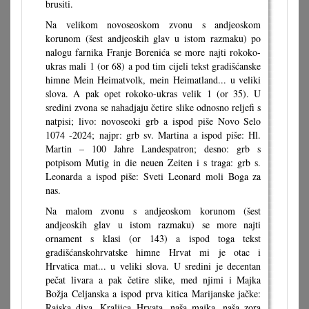
brusiti.
Na velikom novoseoskom zvonu s andjeoskom
korunom (šest andjeoskih glav u istom razmaku) po
nalogu farnika Franje Borenića se more najti rokoko-
ukras mali 1 (or 68) a pod tim cijeli tekst gradišćanske
himne Mein Heimatvolk, mein Heimatland... u veliki
slova. A pak opet rokoko-ukras velik 1 (or 35). U
sredini zvona se nahadjaju četire slike odnosno reljefi s
natpisi; livo: novoseoki grb a ispod piše Novo Selo
1074 -2024; najpr: grb sv. Martina a ispod piše: Hl.
Martin – 100 Jahre Landespatron; desno: grb s
potpisom Mutig in die neuen Zeiten i s traga: grb s.
Leonarda a ispod piše: Sveti Leonard moli Boga za
nas.
Na malom zvonu s andjeoskom korunom (šest
andjeoskih glav u istom razmaku) se more najti
ornament s klasi (or 143) a ispod toga tekst
gradišćanskohrvatske himne Hrvat mi je otac i
Hrvatica mat... u veliki slova. U sredini je decentan
pečat livara a pak četire slike, med njimi i Majka
Božja Celjanska a ispod prva kitica Marijanske jačke:
Rajska diva, Kraljica Hrvata, naša majka, naša zora