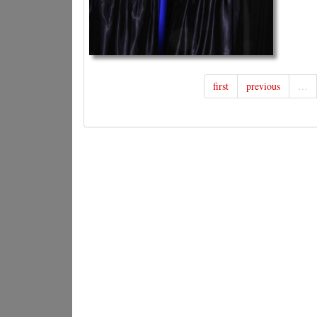
first
previous
…