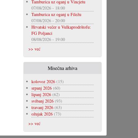
Tamburica uz oganj u Vincjetu
07/08/2026 - 18:00
Tamburica uz oganj u Filežu
07/08/2026 - 20:00
Hrvatski večer u Vulkaprodrštofu:
FG Poljanci
08/08/2026 - 19:00
>> već
Misečna arhiva
kolovoz 2026
(15)
srpanj 2026
(60)
lipanj 2026
(62)
svibanj 2026
(93)
travanj 2026
(63)
ožujak 2026
(73)
>> već