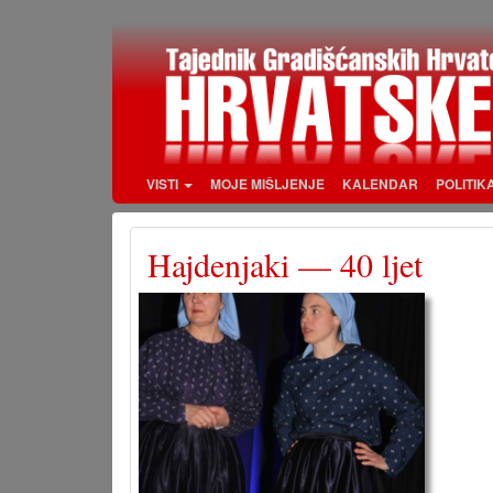
Skoči
na
glavni
sadržaj
VISTI
MOJE MIŠLJENJE
KALENDAR
POLITIK
Hajdenjaki — 40 ljet