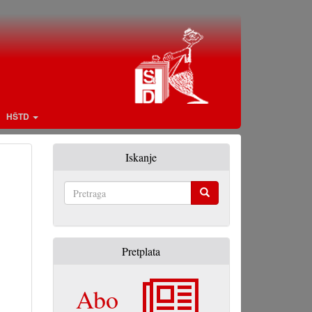
HŠTD
Iskanje
Pretraga
Pretplata
Abo