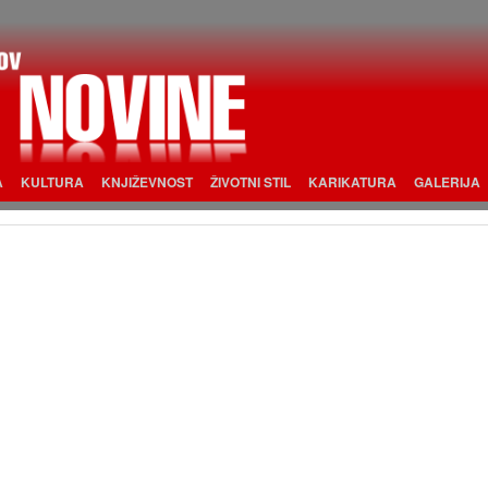
A
KULTURA
KNJIŽEVNOST
ŽIVOTNI STIL
KARIKATURA
GALERIJA