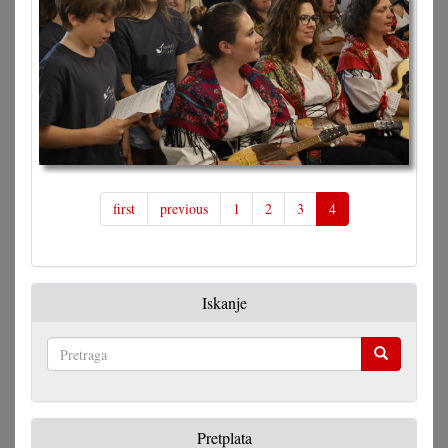
first
previous
1
2
3
4
Iskanje
Pretraga
Pretplata