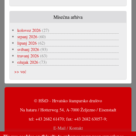
Misečna arhiva
kolovoz 2026
(27)
srpanj 2026
(60)
lipanj 2026
(62)
svibanj 2026
(93)
travanj 2026
(63)
ožujak 2026
(73)
>> već
© HŠtD - Hrvatsko štamparsko društvo
Na hataru / Hotterweg 54, A-7000 Željezno / Eisenstadt
tel: +43 2682 61470; fax: +43 2682 63057-9;
E-Mail / Kontakt