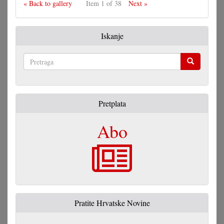
« Back to gallery
Item 1 of 38
Next »
Iskanje
Pretraga
Pretplata
Abo
Pratite Hrvatske Novine