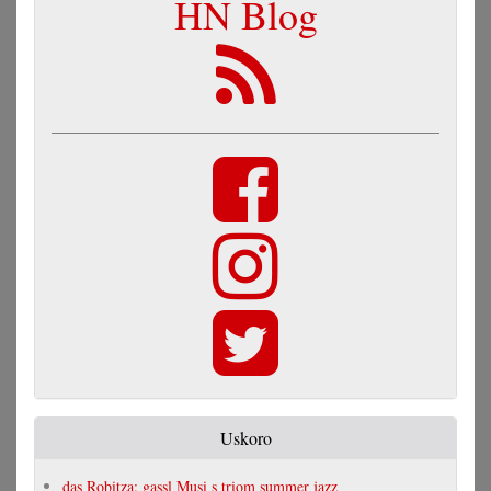
HN Blog
Uskoro
das Robitza: gassl Musi s triom summer jazz