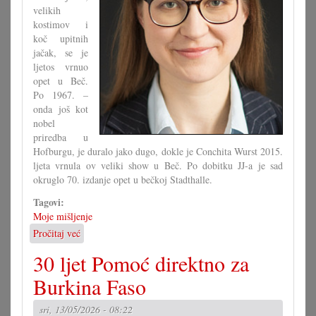
velikih
kostimov i
koč upitnih
jačak, se je
ljetos vrnuo
opet u Beč.
Po 1967. –
onda još kot
nobel
priredba u
Hofburgu, je duralo jako dugo, dokle je Conchita Wurst 2015.
ljeta vrnula ov veliki show u Beč. Po dobitku JJ-a je sad
okruglo 70. izdanje opet u bečkoj Stadthalle.
Tagovi:
Moje mišljenje
Pročitaj već
o
Zač
30 ljet Pomoć direktno za
gledati
Euroviziju?
Burkina Faso
sri, 13/05/2026 - 08:22