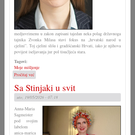
medjuvrimenu u zakon zapisani tajedan neka polag državnoga
tajnika Zvonka Milasa stavi fokus na „hrvatski narod u
cjelini”. Toj cjelini slišu i gradišćanski Hrvati, iako je njihova
povijest iseljavanja jur pol tisućljeća stara.
Tagovi:
Moje mišljenje
Pročitaj već
o
Črpiti
Sa Stinjaki u svit
znanje
iz
uto, 19/05/2026 - 07:18
i
o
Anna-Maria
Hrvatskoj
Sagmeister
pod svojim
labelom
anica-marica