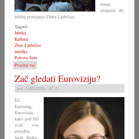
domu
obilježili 40.
jubilej postojanja Zbora Ljubičice.
Tagovi:
Jubilej
Kultura
Zbor Ljubičice
muzika
Petrovo Selo
Pročitaj već
o
Velik
Zač gledati Euroviziju?
jubilej
zbora
pet, 15/05/2026 - 07:11
Ljubičice
EC,
Eurosong,
Eurovizija,
kako god bili
zvali ovu
priredbu
šarih šljokic,