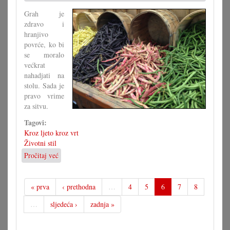
za
Grah je
Burkina
zdravo i
Faso
hranjivo
povrće, ko bi
se moralo
većkrat
nahadjati na
stolu. Sada je
pravo vrime
za sitvu.
Tagovi:
Kroz ljeto kroz vrt
Životni stil
Pročitaj već
o
Posijati
grah
« prva
‹ prethodna
…
4
5
6
7
8
…
sljedeća ›
zadnja »