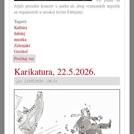
željili prirediti koncert u parku ali zbog vrimenskih neprilik
su organizirali u seoskoj krčmi Fabijanić.
Tagovi:
Kultura
Jubilej
muzika
Zelenjaki
Gerištof
Pročitaj već
o
Zelenjaki
Karikatura, 22.5.2026.
su
svečevali
pet, 22/05/2026 - 08:34
20.
jubilej