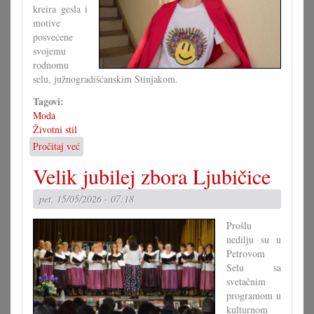
kreira gesla i
motive
posvećene
svojemu
rodnomu
selu, južnogradišćanskim Stinjakom.
Tagovi:
Moda
Životni stil
Pročitaj već
o
Sa
Velik jubilej zbora Ljubičice
Stinjaki
u
pet, 15/05/2026 - 07:18
svit
Prošlu
nedilju su u
Petrovom
Selu sa
svetačnim
programom u
kulturnom