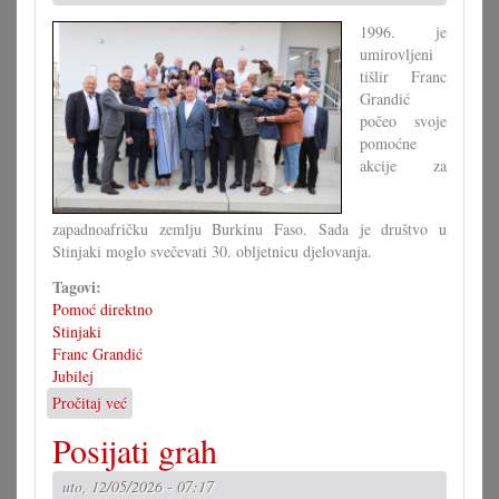
1996. je
umirovljeni
tišlir Franc
Grandić
počeo svoje
pomoćne
akcije za
zapadnoafričku zemlju Burkinu Faso. Sada je društvo u
Stinjaki moglo svečevati 30. obljetnicu djelovanja.
Tagovi:
Pomoć direktno
Stinjaki
Franc Grandić
Jubilej
Pročitaj već
o
30
Posijati grah
ljet
Pomoć
uto, 12/05/2026 - 07:17
direktno