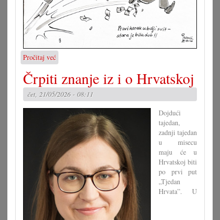
Pročitaj već
o
Karikatura,
Črpiti znanje iz i o Hrvatskoj
22.5.2026.
čet, 21/05/2026 - 08:11
Dojdući
tajedan,
zadnji tajedan
u misecu
maju će u
Hrvatskoj biti
po prvi put
„Tjedan
Hrvata”. U