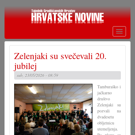
Skoči
na
glavni
sadržaj
Toggle
navigati
Zelenjaki su svečevali 20.
jubilej
sub, 23/05/2026 - 08:59
Tamburaško i
jačkarno
društvo
Zelenjaki su
pozvali na
dvadesetu
obljetnicu
utemeljenja.
Po planu su