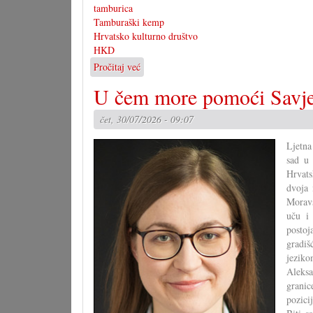
tamburica
Tamburaški kemp
Hrvatsko kulturno društvo
HKD
Pročitaj već
o
3.
U čem more pomoći Savje
tamburaški
kemp
čet, 30/07/2026 - 09:07
s
koncertom
Ljetna
u
sad u 
Pagu
Hrvats
dvoja 
Moravs
uču i 
postoj
gradiš
jezik
Aleksa
granic
pozici