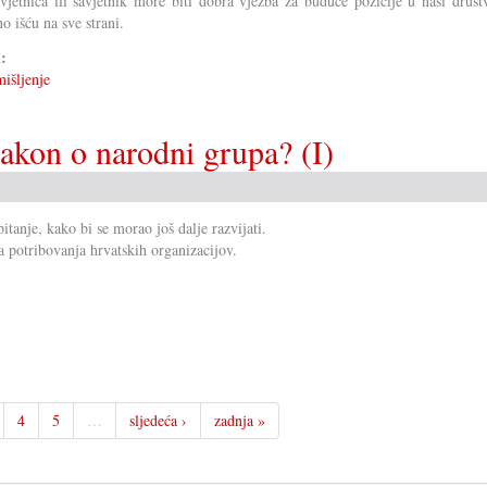
avjetnica ili savjetnik more biti dobra vježba za buduće pozicije u nasi društ
o išću na sve strani.
i:
išljenje
akon o narodni grupa? (I)
anje, kako bi se morao još dalje razvijati.
a potribovanja hrvatskih organizacijov.
4
5
…
sljedeća ›
zadnja »