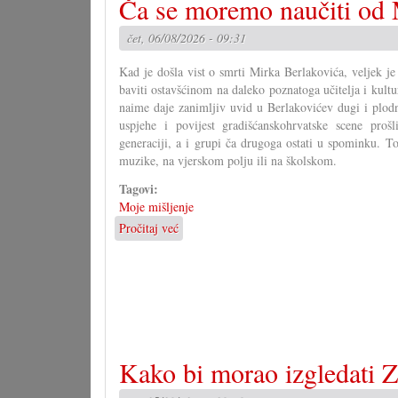
Ča se moremo naučiti od 
7.8.2026.
čet, 06/08/2026 - 09:31
Kad je došla vist o smrti Mirka Berlakovića, veljek j
baviti ostavšćinom na daleko poznatoga učitelja i kult
naime daje zanimljiv uvid u Berlakovićev dugi i plod
uspjehe i povijest gradišćanskohrvatske scene pro
generaciji, a i grupi ča drugoga ostati u spominku. 
muzike, na vjerskom polju ili na školskom.
Tagovi:
Moje mišljenje
Pročitaj već
o
Ča
se
moremo
naučiti
od
Mirka
Berlakovića?
Kako bi morao izgledati Z