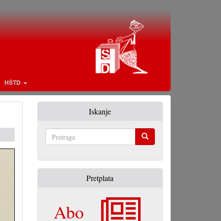
HŠTD
Iskanje
Pretraga
Pretplata
Abo