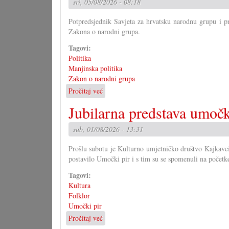
sri, 05/08/2026 - 08:18
Potpredsjednik Savjeta za hrvatsku narodnu grupu i p
Zakona o narodni grupa.
Tagovi:
Politika
Manjinska politika
Zakon o narodni grupa
Pročitaj već
o
Kako
Jubilarna predstava umočk
bi
morao
sub, 01/08/2026 - 13:31
izgledati
Zakon
Prošlu subotu je Kulturno umjetničko društvo Kajkavci
o
postavilo Umočki pir i s tim su se spomenuli na početke
narodni
grupa?
Tagovi:
(II)
Kultura
Folklor
Umočki pir
Pročitaj već
o
Jubilarna