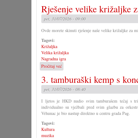
Rješenje velike križaljke z
predstava
umočkoga
pira
pet, 31/07/2026 - 09:00
Ovde morete skinuti rješenje naše velike križaljke za mi
Tagovi:
Križaljka
Velika križaljka
Nagradna igra
Pročitaj već
o
Rješenje
3. tamburaški kemp s kon
velike
križaljke
pet, 31/07/2026 - 08:40
za
misec
I ljetos je HKD nudio svim tamburašem tečaj s tri
juli
individualno su vježbali pred svim glazbu za orkest
Vrhunac je bio nastup direktno u centru grada Pag.
Tagovi:
Kultura
muzika