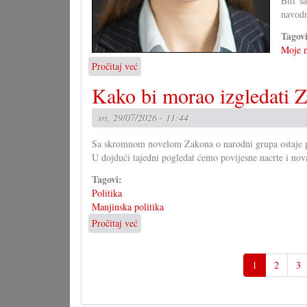
Biti s
navodn
Tagov
Moje m
Pročitaj već
o
U
Kako bi morao izgledati Z
čem
more
sri, 29/07/2026 - 11:44
pomoći
Savjet
Sa skromnom novelom Zakona o narodni grupa ostaje pit
mladih?
U dojdući tajedni pogledat ćemo povijesne nacrte i nov
Tagovi:
Politika
Manjinska politika
Pročitaj već
o
Kako
bi
morao
1
2
3
izgledati
Zakon
o