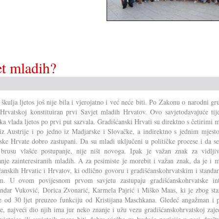
t mladih?
 škulja ljetos još nije bila i vjerojatno i već neće biti. Po Zakonu o narodni gr
Hrvatskoj konstituiran prvi Savjet mladih Hrvatov. Ovo savjetodavajuće tije
ka vlada ljetos po prvi put sazvala. Gradišćanski Hrvati su direktno s četirimi m
iz Austrije i po jedno iz Madjarske i Slovačke, a indirektno s jednim mjest
ke Hrvate dobro zastupani. Da su mladi uključeni u političke procese i da se
brusu vlašće postupanje, nije ništ novoga. Ipak je važan znak za vidljiv
anje zainteresiranih mladih. A za pesimiste je morebit i važan znak, da je i 
ćanskih Hrvatic i Hrvatov, ki odlično govoru i gradišćanskohrvatskim i stand
om. U ovom povijesnom prvom savjetu zastupaju gradišćanskohrvatske int
ndar Vuković, Dorica Zvonarić, Karmela Pajrić i Miško Maas, ki je zbog sta
e od 30 ljet preuzeo funkciju od Kristijana Maschkana. Gledeć angažman i p
je, najveći dio njih ima jur neko znanje i užu vezu gradišćanskohrvatskoj zaje