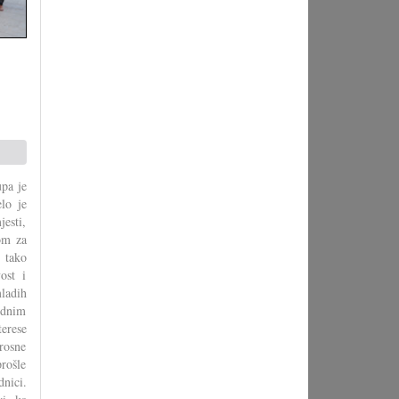
upa je
lo je
jesti,
om za
 tako
ost i
mladih
ardnim
erese
rosne
rošle
dnici.