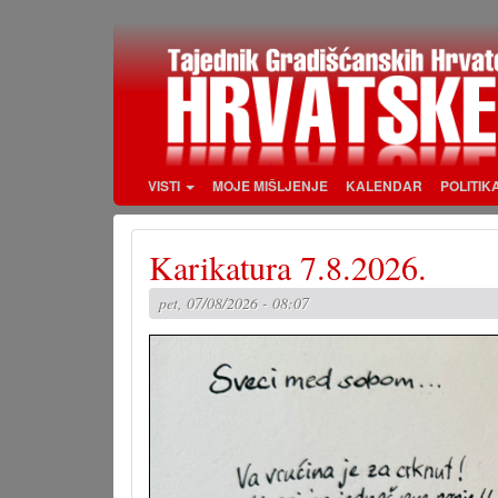
Skoči
na
glavni
sadržaj
VISTI
MOJE MIŠLJENJE
KALENDAR
POLITIK
Karikatura 7.8.2026.
pet, 07/08/2026 - 08:07