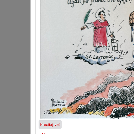
Pročitaj već
o
Karikatura