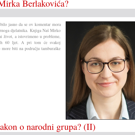
Mirka Berlakovića?
e bilo jasno da se ov komentar mora
urnoga djelatnika. Knjiga Naš Mirko
ni život, a istovrimeno u probleme,
šlih 60 ljet. A pri tom će svakoj
To more biti na području tamburaške
akon o narodni grupa? (II)