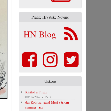
Pratite Hrvatske Novine
HN Blog
Uskoro
Kiritof u Filežu
09/08/2026 - 15:00
das Robitza: gassl Musi s triom
summer jazz