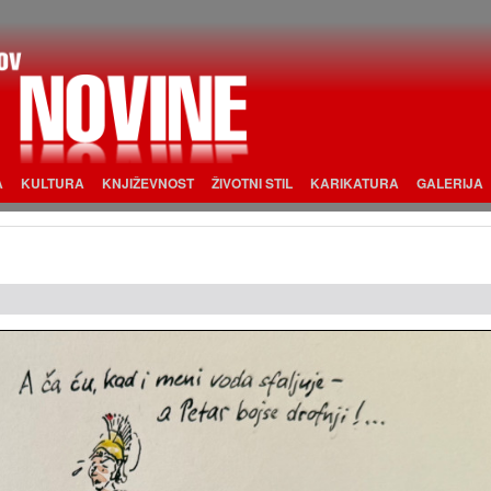
A
KULTURA
KNJIŽEVNOST
ŽIVOTNI STIL
KARIKATURA
GALERIJA