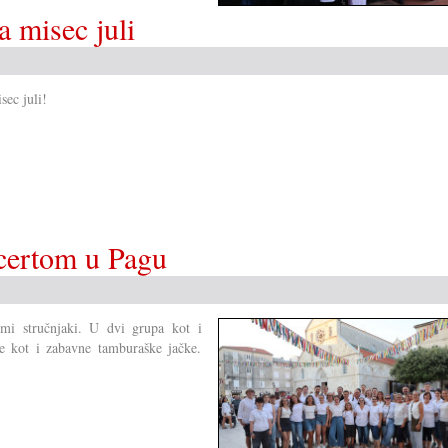
a misec juli
sec juli!
certom u Pagu
mi stručnjaki. U dvi grupa kot i
re kot i zabavne tamburaške jačke.