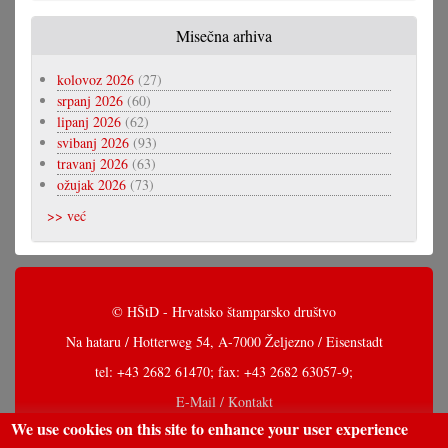
Misečna arhiva
kolovoz 2026
(27)
srpanj 2026
(60)
lipanj 2026
(62)
svibanj 2026
(93)
travanj 2026
(63)
ožujak 2026
(73)
>> već
© HŠtD - Hrvatsko štamparsko društvo
Na hataru / Hotterweg 54, A-7000 Željezno / Eisenstadt
tel: +43 2682 61470; fax: +43 2682 63057-9;
E-Mail / Kontakt
We use cookies on this site to enhance your user experience