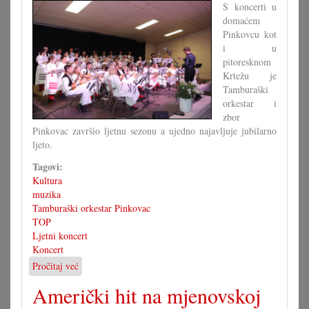
S koncerti u
domaćem
Pinkovcu kot
i u
pitoresknom
Krtežu je
Tamburaški
orkestar i
zbor
Pinkovac završio ljetnu sezonu a ujedno najavljuje jubilarno
ljeto.
Tagovi:
Kultura
muzika
Tamburaški orkestar Pinkovac
TOP
Ljetni koncert
Koncert
Pročitaj već
o
Dva
Američki hit na mjenovskoj
uspješni
koncerti