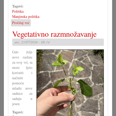
Tagovi:
Politika
Manjinska politika
Pročitaj već
o
Kako
Vegetativno razmnožavanje
bi
morao
uto, 21/07/2026 - 08:14
izgledati
Zakon
Gdo želji
o
nove rasline
narodni
za svoj vrt, ta
grupa?
more ljeto
(I)
koristiti i
načiniti
pomoću
mladic nove
sadnice za
sadnju u
jesen.
Tagovi: