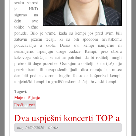
svaku starost
je HKD
sigurno na
čelu ove
toliko važne
ponude. Bilo je vrime, kada su kempi još pred svim bili
zabavni jezični tečaji, ki su bili spodobni hrvatskomu
podučavanju u škola. Danas ovi kempi namjerno ili
nenamjerno ispunjuju druge zadaće. Kempi, prez obzira
kakovoga sadržaja, su naime potribni, da bi roditelji mogli
prebroditi duge praznike. Osebujno u obitelji, kade (još) nije
penzioniranih ili nezaposlenih ljudi, dica moraju bar misec
dan biti pod nadzorom drugih: To su onda športski kempi,
umjetnički kempi i u gradišćanskom slučaju hrvatski kempi.
Tagovi:
Moje mišljenje
Pročitaj već
o
Hrvatski
Dva uspješni koncerti TOP-a
kempi
važan
uto, 14/07/2026 - 07:08
temelj