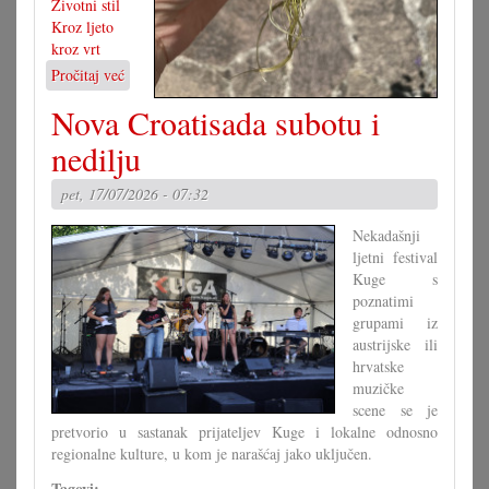
Životni stil
Kroz ljeto
kroz vrt
Pročitaj već
o
Vegetativno
Nova Croatisada subotu i
razmnožavanje
nedilju
pet, 17/07/2026 - 07:32
Nekadašnji
ljetni festival
Kuge s
poznatimi
grupami iz
austrijske ili
hrvatske
muzičke
scene se je
pretvorio u sastanak prijateljev Kuge i lokalne odnosno
regionalne kulture, u kom je narašćaj jako uključen.
Tagovi: