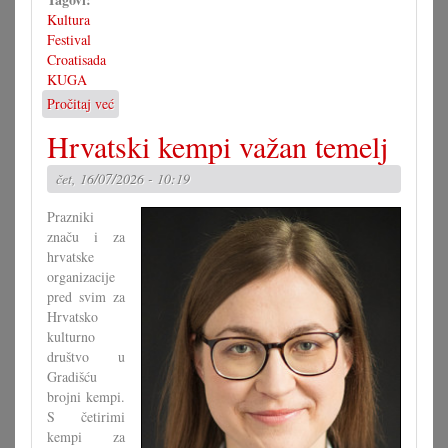
Kultura
Festival
Croatisada
KUGA
Pročitaj već
o
Nova
Hrvatski kempi važan temelj
Croatisada
subotu
čet, 16/07/2026 - 10:19
i
nedilju
Prazniki
značu i za
hrvatske
organizacije
pred svim za
Hrvatsko
kulturno
društvo u
Gradišću
brojni kempi.
S četirimi
kempi za