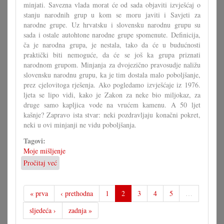
minjati. Savezna vlada morat će od sada objaviti izvješćaj o
stanju narodnih grup u kom se moru javiti i Savjeti za
narodne grupe. Uz hrvatsku i slovensku narodnu grupu su
sada i ostale autohtone narodne grupe spomenute. Definicija,
ča je narodna grupa, je nestala, tako da će u budućnosti
praktički biti nemoguće, da će se još ka grupa priznati
narodnom grupom. Minjanja za dvojezično pravosudje naližu
slovensku narodnu grupu, ka je tim dostala malo poboljšanje,
prez cjelovitoga rješenja. Ako pogledamo izvješćaje iz 1976.
ljeta se lipo vidi, kako je Zakon za neke bio miljokaz, za
druge samo kapljica vode na vrućem kamenu. A 50 ljet
kašnje? Zapravo ista stvar: neki pozdravljaju konačni pokret,
neki u ovi minjanji ne vidu poboljšanja.
Tagovi:
Moje mišljenje
Pročitaj već
o
Zakon
mora
dati
« prva
‹ prethodna
1
2
3
4
5
…
odgovore
sljedeća ›
zadnja »