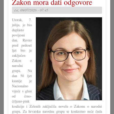
Zakon mora dati odgovore
za
moderne
čet, 09/07/2026 - 07:45
outfite
Utorak, 7.
julija, je bio
duplasto
povijesni
dan. Ravno
pred pedeset
ljet bio je
zaključen
Zakon o
narodni
grupa. Na
dan 50 ljet
kasnije je
Nacionalno
vijeće s glasi
od črno-
črljeno-pink
koalicije i Zelenih zaključila novelu o Zakonu o narodni
grupa. Za hrvatsku narodnu grupu se konkretno neće čuda