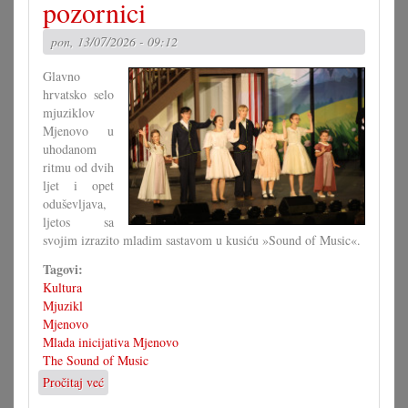
pozornici
TOP-
a
pon, 13/07/2026 - 09:12
Glavno
hrvatsko selo
mjuziklov
Mjenovo u
uhodanom
ritmu od dvih
ljet i opet
oduševljava,
ljetos sa
svojim izrazito mladim sastavom u kusiću »Sound of Music«.
Tagovi:
Kultura
Mjuzikl
Mjenovo
Mlada inicijativa Mjenovo
The Sound of Music
Pročitaj već
o
Američki