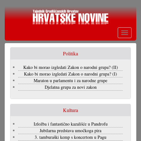
Skoči
na
glavni
sadržaj
Toggle
navigati
Politika
Kako bi morao izgledati Zakon o narodni grupa? (II)
Kako bi morao izgledati Zakon o narodni grupa? (I)
Maraton u parlamentu i za narodne grupe
Djelatna grupa za novi zakon
Kultura
Izložba i fantastično kazališće u Pandrofu
Jubilarna predstava umočkoga pira
3. tamburaški kemp s koncertom u Pagu