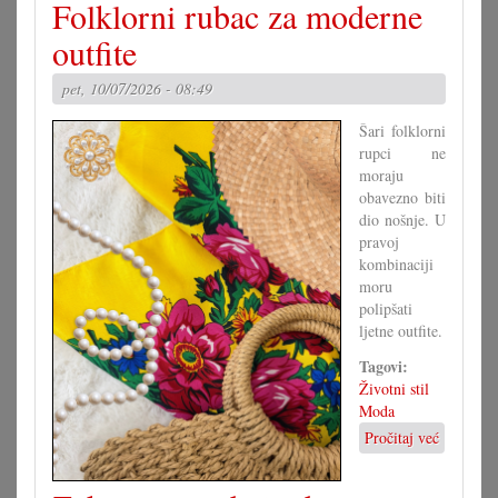
Folklorni rubac za moderne
hit
na
outfite
mjenovskoj
pozornici
pet, 10/07/2026 - 08:49
Šari folklorni
rupci ne
moraju
obavezno biti
dio nošnje. U
pravoj
kombinaciji
moru
polipšati
ljetne outfite.
Tagovi:
Životni stil
Moda
Pročitaj već
o
Folklorni
rubac