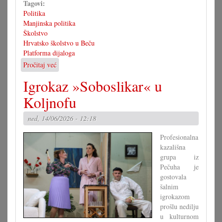
Tagovi:
Politika
Manjinska politika
Školstvo
Hrvatsko školstvo u Beču
Platforma dijaloga
Pročitaj već
o
Platforma
Igrokaz »Soboslikar« u
dijaloga
s
Koljnofu
težišćem
na
ned, 14/06/2026 - 12:18
školstvu
Profesionalna
kazališna
grupa iz
Pečuha je
gostovala
šalnim
igrokazom
prošlu nedilju
u kulturnom