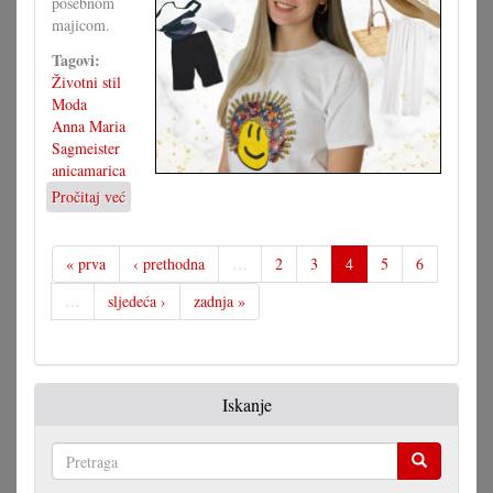
posebnom
majicom.
Tagovi:
Životni stil
Moda
Anna Maria
Sagmeister
anicamarica
Pročitaj već
o
Majica
s
motivom,
« prva
‹ prethodna
…
2
3
4
5
6
brojne
…
sljedeća ›
zadnja »
mogućnosti
Iskanje
Pretraga