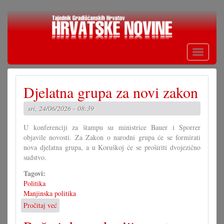
Skoči
na
glavni
sadržaj
Toggle
navigati
Djelatna grupa za novi zakon
sri, 24/06/2026 - 08:39
U konferenciji za štampu su ministrice Bauer i Sporrer
objavile novosti. Za Zakon o narodni grupa će se formirati
nova djelatna grupa, a u Koruškoj će se proširiti dvojezično
sudstvo.
Tagovi:
Politika
Manjinska politika
Pročitaj već
o
Djelatna