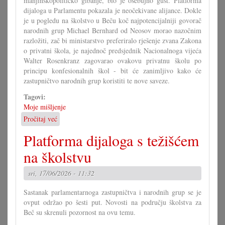
manjinskopolitičko gibanje, bio je osebujno gust. Platforma
dijaloga u Parlamentu pokazala je neočekivane alijance. Dokle
je u pogledu na školstvo u Beču koč najpotencijalniji govorač
narodnih grup Michael Bernhard od Neosov morao nazočnim
razložiti, zač bi ministarstvo preferiralo rješenje zvana Zakona
o privatni škola, je najednoč predsjednik Nacionalnoga vijeća
Walter Rosenkranz zagovarao ovakovu privatnu školu po
principu konfesionalnih škol - bit će zanimljivo kako će
zastupničtvo narodnih grup koristiti te nove saveze.
Tagovi:
Moje mišljenje
Pročitaj već
o
Počinje
Platforma dijaloga s težišćem
nova
era
na školstvu
u
Savjetu!?
sri, 17/06/2026 - 11:32
Sastanak parlamentarnoga zastupničtva i narodnih grup se je
ovput održao po šesti put. Novosti na području školstva za
Beč su skrenuli pozornost na ovu temu.