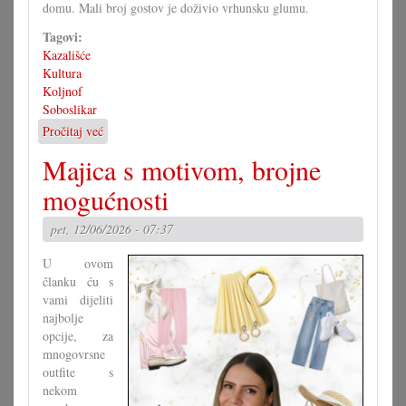
domu. Mali broj gostov je doživio vrhunsku glumu.
Tagovi:
Kazališće
Kultura
Koljnof
Soboslikar
Pročitaj već
o
Igrokaz
Majica s motivom, brojne
»Soboslikar«
u
mogućnosti
Koljnofu
pet, 12/06/2026 - 07:37
U ovom
članku ću s
vami dijeliti
najbolje
opcije, za
mnogovrsne
outfite s
nekom