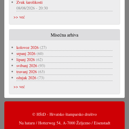
Zvuk šarolikosti
08/08/2026 - 20:30
>> već
Misečna arhiva
kolovoz 2026
(27)
srpanj 2026
(60)
lipanj 2026
(62)
svibanj 2026
(93)
travanj 2026
(63)
ožujak 2026
(73)
>> već
© HŠtD - Hrvatsko štamparsko društvo
Na hataru / Hotterweg 54, A-7000 Željezno / Eisenstadt