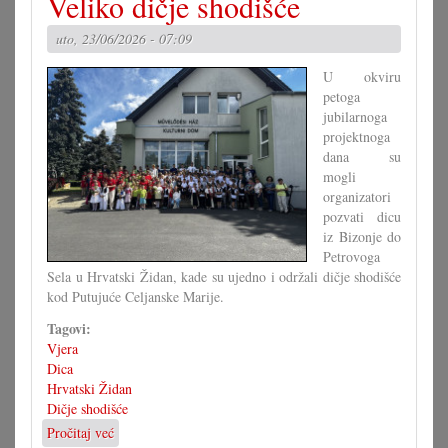
Veliko dičje shodišće
i
druge
uto, 23/06/2026 - 07:09
kraljice
vrta
U okviru
petoga
jubilarnoga
projektnoga
dana su
mogli
organizatori
pozvati dicu
iz Bizonje do
Petrovoga
Sela u Hrvatski Židan, kade su ujedno i održali dičje shodišće
kod Putujuće Celjanske Marije.
Tagovi:
Vjera
Dica
Hrvatski Židan
Dičje shodišće
Pročitaj već
o