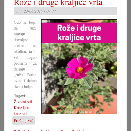
Rože i druge kraljice vrta
grupa
za
uto, 23/06/2026 - 07:11
novi
zakon
Gdo se boji,
da ruže
nimaju
dovoljno
efekta na
okolicu, ta bi
vrt mogao
proširiti za
daljnju
„ružu”. Bušin
cvate i dahne
skoro bolje.
Tagovi:
Životni stil
Kroz ljeto
kroz vrt
Pročitaj već
o
Rože