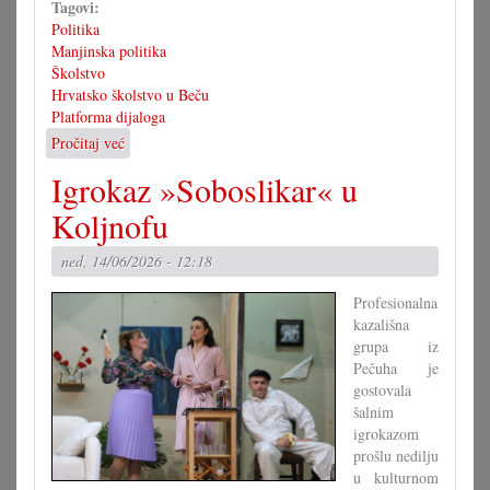
Tagovi:
Politika
Manjinska politika
Školstvo
Hrvatsko školstvo u Beču
Platforma dijaloga
Pročitaj već
o
Platforma
Igrokaz »Soboslikar« u
dijaloga
s
Koljnofu
težišćem
na
ned, 14/06/2026 - 12:18
školstvu
Profesionalna
kazališna
grupa iz
Pečuha je
gostovala
šalnim
igrokazom
prošlu nedilju
u kulturnom