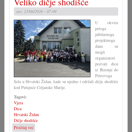
Veliko dičje shodišće
i
druge
uto, 23/06/2026 - 07:09
kraljice
vrta
U okviru
petoga
jubilarnoga
projektnoga
dana su
mogli
organizatori
pozvati dicu
iz Bizonje do
Petrovoga
Sela u Hrvatski Židan, kade su ujedno i održali dičje shodišće
kod Putujuće Celjanske Marije.
Tagovi:
Vjera
Dica
Hrvatski Židan
Dičje shodišće
Pročitaj već
o