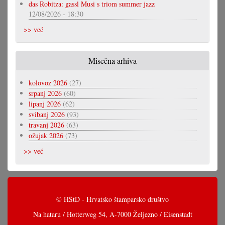
das Robitza: gassl Musi s triom summer jazz
12/08/2026 - 18:30
>> već
Misečna arhiva
kolovoz 2026
(27)
srpanj 2026
(60)
lipanj 2026
(62)
svibanj 2026
(93)
travanj 2026
(63)
ožujak 2026
(73)
>> već
© HŠtD - Hrvatsko štamparsko društvo
Na hataru / Hotterweg 54, A-7000 Željezno / Eisenstadt