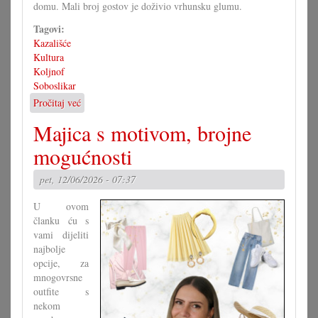
domu. Mali broj gostov je doživio vrhunsku glumu.
Tagovi:
Kazališće
Kultura
Koljnof
Soboslikar
Pročitaj već
o
Igrokaz
Majica s motivom, brojne
»Soboslikar«
u
mogućnosti
Koljnofu
pet, 12/06/2026 - 07:37
U ovom
članku ću s
vami dijeliti
najbolje
opcije, za
mnogovrsne
outfite s
nekom