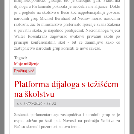
manjinskopolitičko gibanje, bio je osebujno gust. Platforma
dijaloga u Parlamentu pokazala je neočekivane alijance. Dokle
je u pogledu na školstvo u Beču koč najpotencijalniji govorač
narodnih grup Michael Bernhard od Neosov morao nazočnim
razložiti, zač bi ministarstvo preferiralo rješenje zvana Zakona
o privatni škola, je najednoč predsjednik Nacionalnoga vijeća
Walter Rosenkranz zagovarao ovakovu privatnu školu po
principu konfesionalnih škol - bit će zanimljivo kako će
zastupničtvo narodnih grup koristiti te nove saveze.
Tagovi:
Moje mišljenje
Pročitaj već
o
Počinje
Platforma dijaloga s težišćem
nova
era
na školstvu
u
Savjetu!?
sri, 17/06/2026 - 11:32
Sastanak parlamentarnoga zastupničtva i narodnih grup se je
ovput održao po šesti put. Novosti na području školstva za
Beč su skrenuli pozornost na ovu temu.