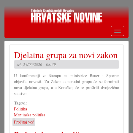
Skoči
na
glavni
sadržaj
Toggle
navigati
Djelatna grupa za novi zakon
sri, 24/06/2026 - 08:39
U konferenciji za štampu su ministrice Bauer i Sporrer
objavile novosti. Za Zakon o narodni grupa će se formirati
nova djelatna grupa, a u Koruškoj će se proširiti dvojezično
sudstvo.
Tagovi:
Politika
Manjinska politika
Pročitaj već
o
Djelatna