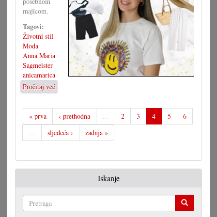
posebnom
majicom.
Tagovi:
Životni stil
Moda
Anna Maria
Sagmeister
anicamarica
Pročitaj već
o
Majica
s
motivom,
« prva
‹ prethodna
…
2
3
4
5
6
brojne
…
sljedeća ›
zadnja »
mogućnosti
Iskanje
Pretraga