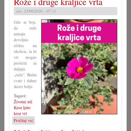
Rože i druge kraljice vrta
grupa
za
uto, 23/06/2026 - 07:11
novi
zakon
Gdo se boji,
da ruže
nimaju
dovoljno
efekta na
okolicu, ta bi
vrt mogao
proširiti za
daljnju
„ružu”. Bušin
cvate i dahne
skoro bolje.
Tagovi:
Životni stil
Kroz ljeto
kroz vrt
Pročitaj već
o
Rože