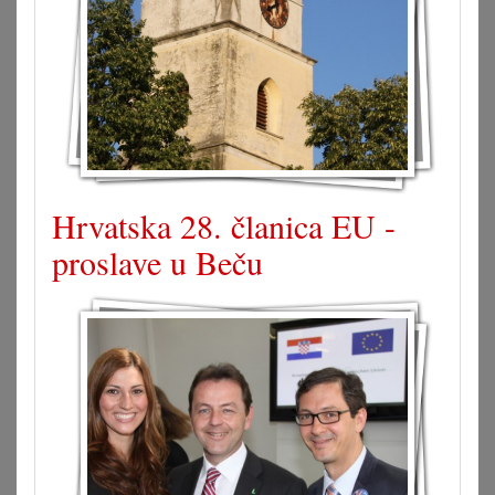
Hrvatska 28. članica EU -
proslave u Beču