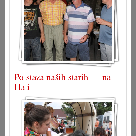
Po staza naših starih — na
Hati