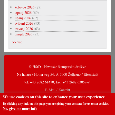
kolovoz 2026
(27)
srpanj 2026
(60)
lipanj 2026
(62)
svibanj 2026
(93)
travanj 2026
(63)
ožujak 2026
(73)
>> već
© HŠtD - Hrvatsko štamparsko društvo
Na hataru / Hotterweg 54, A-7000 Željezno / Eisenstadt
tel: +43 2682 61470; fax: +43 2682 63057-9;
E-Mail / Kontakt
We use cookies on this site to enhance your user experience
By clicking any link on this page you are giving your consent for us to set cookies.
No, give me more info