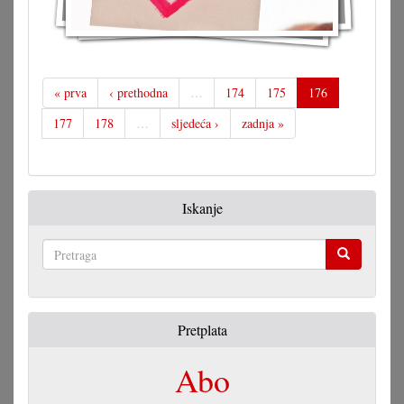
« prva
‹ prethodna
…
174
175
176
177
178
…
sljedeća ›
zadnja »
Iskanje
Pretraga
Pretplata
Abo