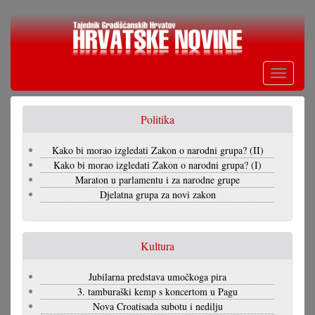
Skoči
na
glavni
sadržaj
Toggle
navigati
Politika
Kako bi morao izgledati Zakon o narodni grupa? (II)
Kako bi morao izgledati Zakon o narodni grupa? (I)
Maraton u parlamentu i za narodne grupe
Djelatna grupa za novi zakon
Kultura
Jubilarna predstava umočkoga pira
3. tamburaški kemp s koncertom u Pagu
Nova Croatisada subotu i nedilju