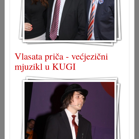
Vlasata priča - većjezični
mjuzikl u KUGI