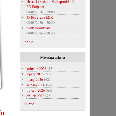
Hrvatski večer u Vulkaprodrštofu:
FG Poljanci
08/08/2026 - 19:00
35 ljet grupa MIR
08/08/2026 - 20:30
Zvuk šarolikosti
08/08/2026 - 20:30
>> već
Misečna arhiva
kolovoz 2026
(15)
srpanj 2026
(60)
lipanj 2026
(62)
svibanj 2026
(93)
travanj 2026
(63)
ožujak 2026
(73)
>> već
fu