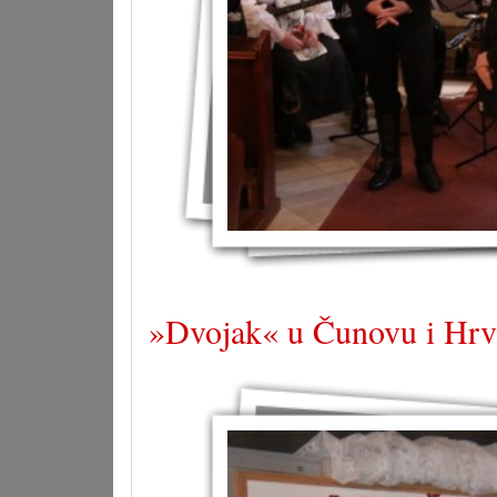
»Dvojak« u Čunovu i Hr