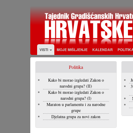
Skoči
na
glavni
sadržaj
VISTI
MOJE MIŠLJENJE
KALENDAR
POLITIK
Politika
Kako bi morao izgledati Zakon o
J
narodni grupa? (II)
3
Kako bi morao izgledati Zakon o
narodni grupa? (I)
Maraton u parlamentu i za narodne
grupe
Djelatna grupa za novi zakon