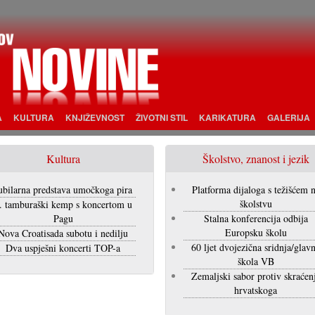
A
KULTURA
KNJIŽEVNOST
ŽIVOTNI STIL
KARIKATURA
GALERIJA
Kultura
Školstvo, znanost i jezik
ubilarna predstava umočkoga pira
Platforma dijaloga s težišćem 
školstvu
. tamburaški kemp s koncertom u
Pagu
Stalna konferencija odbija
Europsku školu
Nova Croatisada subotu i nedilju
60 ljet dvojezična sridnja/glav
Dva uspješni koncerti TOP-a
škola VB
Zemaljski sabor protiv skraćen
hrvatskoga