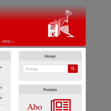
HŠTD
Iskanje
na
Pretraga
na
Pretplata
ja
Abo