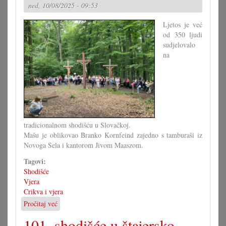
u
ned, 10/08/2025 - 09:53
Tihanju
Ljetos je već
od 350 ljudi
sudjelovalo
na
tradicionalnom shodišću u Slovačkoj.
Mašu je oblikovao Branko Kornfeind zajedno s tamburaši iz
Novoga Sela i kantorom Jivom Maaszom.
Tagovi:
Shodišće
Vjera
Crikva i vjera
Pročitaj već
o
Rekordno
101. shodišće u štajersko
shodišće