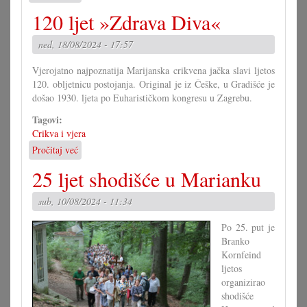
101.
120 ljet »Zdrava Diva«
shodišće
u
ned, 18/08/2024 - 17:57
štajersko
Celje
Vjerojatno najpoznatija Marijanska crikvena jačka slavi ljetos
120. obljetnicu postojanja. Original je iz Češke, u Gradišće je
došao 1930. ljeta po Euharističkom kongresu u Zagrebu.
Tagovi:
Crikva i vjera
Pročitaj već
o
120
25 ljet shodišće u Marianku
ljet
»Zdrava
sub, 10/08/2024 - 11:34
Diva«
Po 25. put je
Branko
Kornfeind
ljetos
organizirao
shodišće