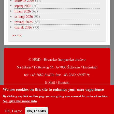
kolovoz 2026
(27)
srpanj 2026
(60)
lipanj 2026
(62)
svibanj 2026
(93)
travanj 2026
(63)
ožujak 2026
(73)
>> već
© HŠtD - Hrvatsko štamparsko društvo
Na hataru / Hotterweg 54, A-7000 Željezno / Eisenstadt
tel: +43 2682 61470; fax: +43 2682 63057-9;
E-Mail / Kontakt
We use cookies on this site to enhance your user experience
By clicking any link on this page you are giving your consent for us to set cookies.
No, give me more info
OK, I agree
No, thanks