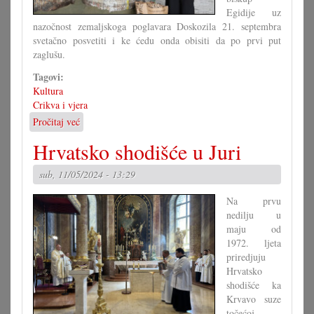
Egidije uz
nazočnost zemaljskoga poglavara Doskozila 21. septembra
svetačno posvetiti i ke ćedu onda obisiti da po prvi put
zaglušu.
Tagovi:
Kultura
Crikva i vjera
Pročitaj već
o
Livanje
Hrvatsko shodišće u Juri
dvih
zvonov
sub, 11/05/2024 - 13:29
za
Novo
Na prvu
Selo
nedilju u
maju od
1972. ljeta
priredjuju
Hrvatsko
shodišće ka
Krvavo suze
točećoj