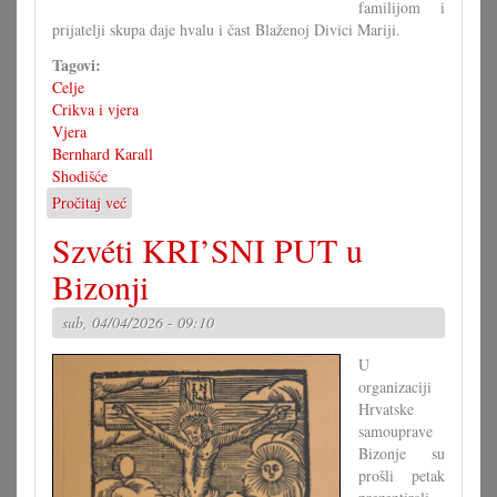
familijom i
prijatelji skupa daje hvalu i čast Blaženoj Divici Mariji.
Tagovi:
Celje
Crikva i vjera
Vjera
Bernhard Karall
Shodišće
Pročitaj već
o
Jubilarno
Szvéti KRI’SNI PUT u
stoveto
shodišće
Bizonji
sub, 04/04/2026 - 09:10
U
organizaciji
Hrvatske
samouprave
Bizonje su
prošli petak