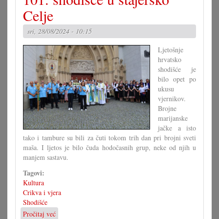
u
Celje
Marijanku
sri, 28/08/2024 - 10:15
Ljetošnje
hrvatsko
shodišće je
bilo opet po
ukusu
vjernikov.
Brojne
marijanske
jačke a isto
tako i tambure su bili za čuti tokom trih dan pri brojni sveti
maša. I ljetos je bilo čuda hodočasnih grup, neke od njih u
manjem sastavu.
Tagovi:
Kultura
Crikva i vjera
Shodišće
Pročitaj već
o