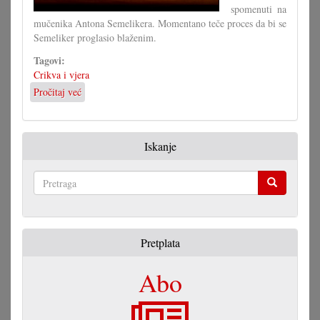
spomenuti na
mučenika Antona Semelikera. Momentano teče proces da bi se
Semeliker proglasio blaženim.
Tagovi:
Crikva i vjera
Pročitaj već
o
Spomenmaša
i
izložba
Iskanje
u
čast
Semelikera
Pretraga
Pretplata
Abo