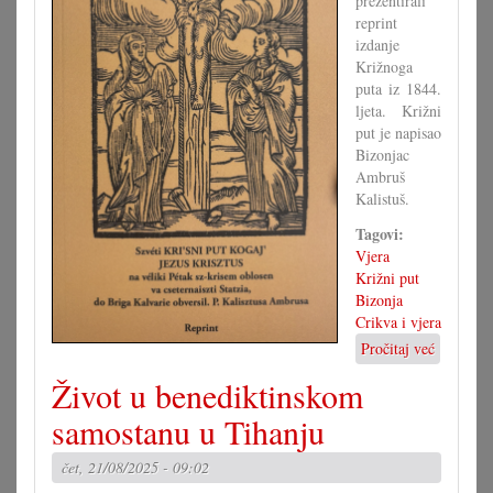
prezentirali
reprint
izdanje
Križnoga
puta iz 1844.
ljeta. Križni
put je napisao
Bizonjac
Ambruš
Kalistuš.
Tagovi:
Vjera
Križni put
Bizonja
Crikva i vjera
Pročitaj već
o
Szvéti
Život u benediktinskom
KRI’SNI
PUT
samostanu u Tihanju
u
Bizonji
čet, 21/08/2025 - 09:02