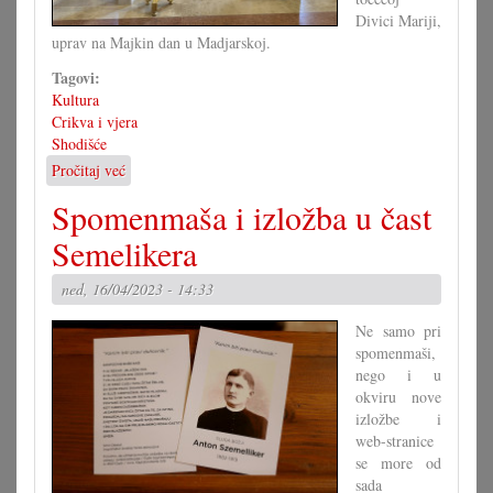
Divici Mariji,
uprav na Majkin dan u Madjarskoj.
Tagovi:
Kultura
Crikva i vjera
Shodišće
Pročitaj već
o
Hrvatsko
Spomenmaša i izložba u čast
shodišće
u
Semelikera
Juri
ned, 16/04/2023 - 14:33
Ne samo pri
spomenmaši,
nego i u
okviru nove
izložbe i
web-stranice
se more od
sada