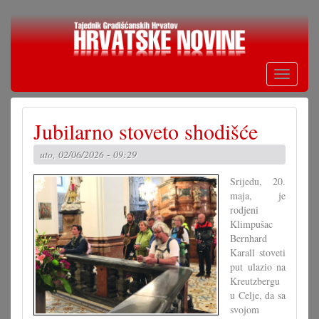
Skoči
na
glavni
sadržaj
Toggle
navigati
Jubilarno stoveto shodišće
uto, 02/06/2026 - 09:29
Srijedu, 20.
maja, je
rodjeni
Klimpušac
Bernhard
Karall stoveti
put ulazio na
Kreutzbergu
u Celje, da sa
svojom