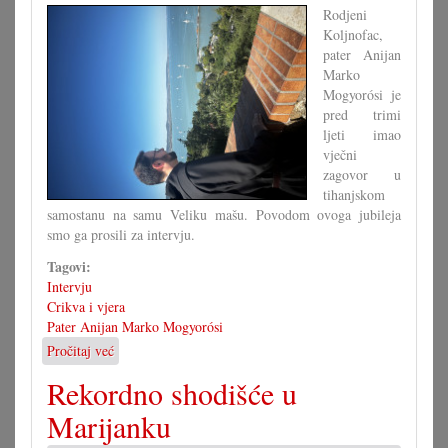
Rodjeni
Koljnofac,
pater Anijan
Marko
Mogyorósi je
pred trimi
ljeti imao
vječni
zagovor u
tihanjskom
samostanu na samu Veliku mašu. Povodom ovoga jubileja
smo ga prosili za intervju.
Tagovi:
Intervju
Crikva i vjera
Pater Anijan Marko Mogyorósi
Pročitaj već
o
Život
Rekordno shodišće u
u
benediktinskom
Marijanku
samostanu