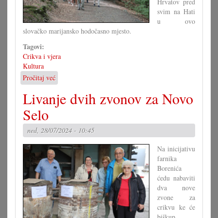
Hrvatov pred
svim na Hati
u ovo
slovačko marijansko hodočasno mjesto.
Tagovi:
Crikva i vjera
Kultura
Pročitaj već
o
25
Livanje dvih zvonov za Novo
ljet
shodišće
Selo
u
Marianku
ned, 28/07/2024 - 10:45
Na inicijativu
farnika
Borenića
ćedu nabaviti
dva nove
zvone za
crikvu ke će
biškup