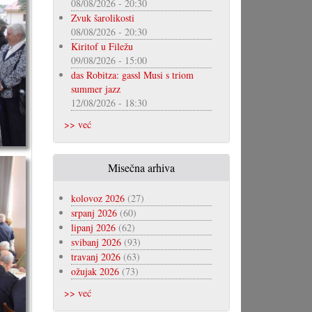
08/08/2026 - 20:30
Zvuk šarolikosti
08/08/2026 - 20:30
Kiritof u Filežu
09/08/2026 - 15:00
das Robitza: gassl Musi s triom
summer jazz
12/08/2026 - 18:30
>> već
Misečna arhiva
kolovoz 2026
(27)
srpanj 2026
(60)
lipanj 2026
(62)
svibanj 2026
(93)
travanj 2026
(63)
ožujak 2026
(73)
>> već