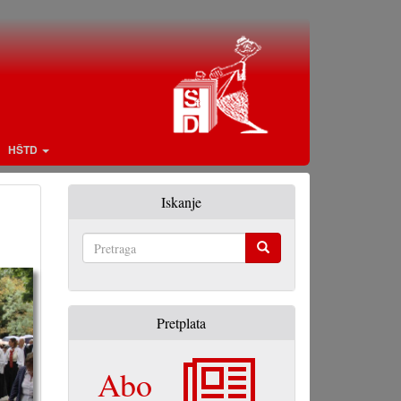
HŠTD
Iskanje
Pretraga
Pretplata
Abo