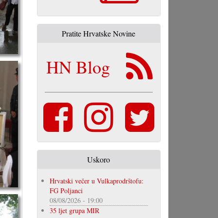
Pratite Hrvatske Novine
HN Blog
Uskoro
Hrvatski večer u Vulkaprodrštofu:
FG Poljanci
08/08/2026 - 19:00
35 ljet grupa MIR