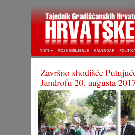
Skoči
na
glavni
sadržaj
VISTI
MOJE MIŠLJENJE
KALENDAR
POLITIK
Završno shodišće Putuju
Jandrofu 20. augusta 2017