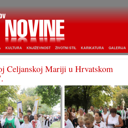
A
KULTURA
KNJIŽEVNOST
ŽIVOTNI STIL
KARIKATURA
GALERIJA
ćoj Celjanskoj Mariji u Hrvatskom
.