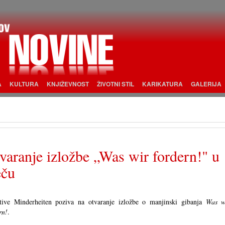
A
KULTURA
KNJIŽEVNOST
ŽIVOTNI STIL
KARIKATURA
GALERIJA
varanje izložbe „Was wir fordern!" u
ču
ative Minderheiten poziva na otvaranje izložbe o manjinski gibanja
Was w
rn!
.