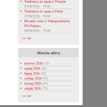
Tamburica uz oganj u Vincjetu
07/08/2026 - 18:00
Tamburica uz oganj u Filežu
07/08/2026 - 20:00
Hrvatski večer u Vulkaprodrštofu:
FG Poljanci
08/08/2026 - 19:00
>> već
Misečna arhiva
kolovoz 2026
(15)
srpanj 2026
(60)
lipanj 2026
(62)
svibanj 2026
(93)
travanj 2026
(63)
ožujak 2026
(73)
>> već