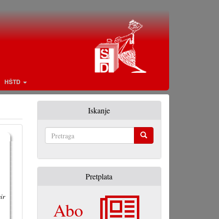
HŠTD
Iskanje
Pretraga
Pretplata
ir
Abo