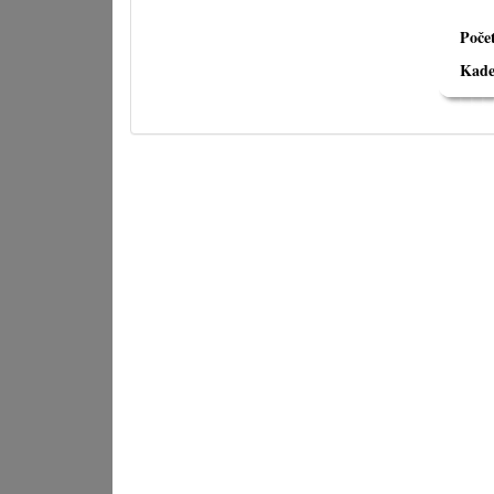
Poče
Kade