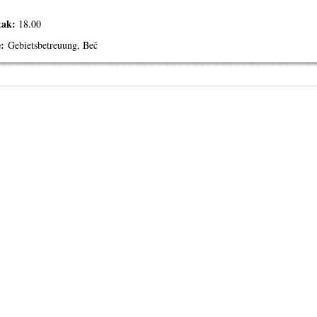
tak:
18.00
:
Gebietsbetreuung, Beč