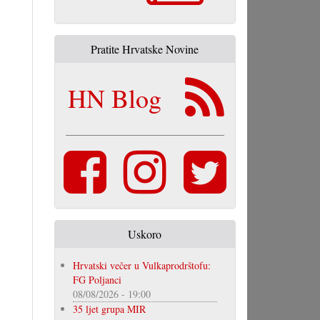
Pratite Hrvatske Novine
HN Blog
Uskoro
Hrvatski večer u Vulkaprodrštofu:
FG Poljanci
08/08/2026 - 19:00
35 ljet grupa MIR