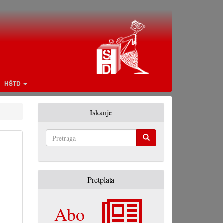
HŠTD
Iskanje
Pretraga
Pretplata
Abo