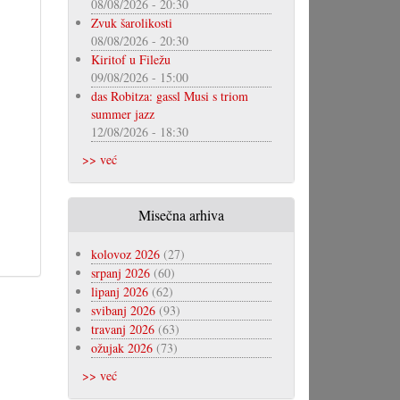
08/08/2026 - 20:30
Zvuk šarolikosti
08/08/2026 - 20:30
Kiritof u Filežu
09/08/2026 - 15:00
das Robitza: gassl Musi s triom
summer jazz
12/08/2026 - 18:30
>> već
Misečna arhiva
kolovoz 2026
(27)
srpanj 2026
(60)
lipanj 2026
(62)
svibanj 2026
(93)
travanj 2026
(63)
ožujak 2026
(73)
>> već