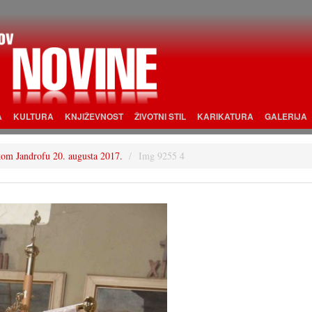
A
KULTURA
KNJIŽEVNOST
ŽIVOTNI STIL
KARIKATURA
GALERIJA
tskom Jandrofu 20. augusta 2017.
Img 9255 4