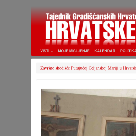
Skoči
na
glavni
sadržaj
VISTI
MOJE MIŠLJENJE
KALENDAR
POLITIK
Završno shodišće Putujućoj Celjanskoj Mariji u Hrva