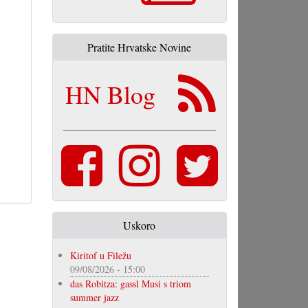
Pratite Hrvatske Novine
HN Blog
Uskoro
Kiritof u Filežu
09/08/2026 - 15:00
das Robitza: gassl Musi s triom
summer jazz