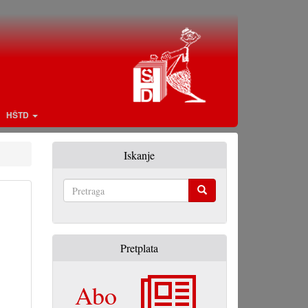
HŠTD
Iskanje
Pretraga
Pretplata
Abo