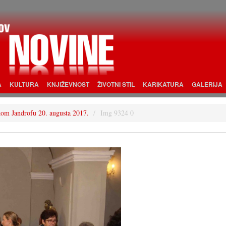
A
KULTURA
KNJIŽEVNOST
ŽIVOTNI STIL
KARIKATURA
GALERIJA
tskom Jandrofu 20. augusta 2017.
Img 9324 0