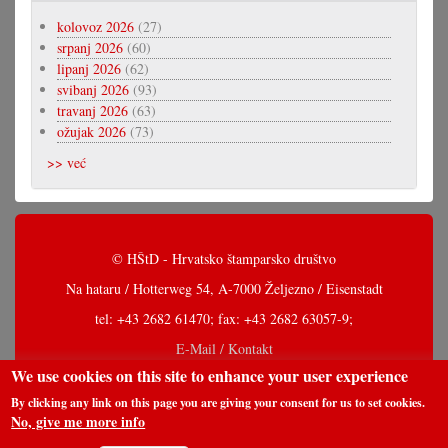
kolovoz 2026
(27)
srpanj 2026
(60)
lipanj 2026
(62)
svibanj 2026
(93)
travanj 2026
(63)
ožujak 2026
(73)
>> već
© HŠtD - Hrvatsko štamparsko društvo
Na hataru / Hotterweg 54, A-7000 Željezno / Eisenstadt
tel: +43 2682 61470; fax: +43 2682 63057-9;
E-Mail / Kontakt
We use cookies on this site to enhance your user experience
By clicking any link on this page you are giving your consent for us to set cookies.
No, give me more info