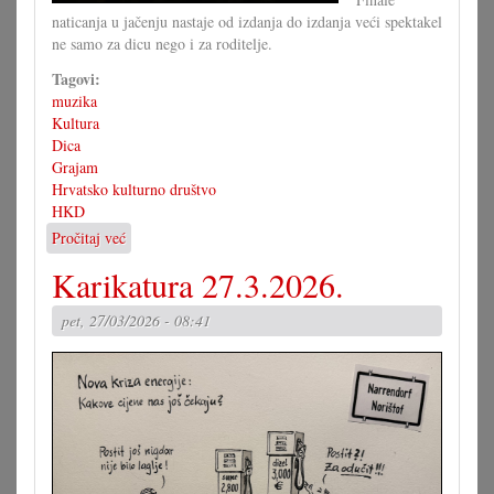
naticanja u jačenju nastaje od izdanja do izdanja veći spektakel
ne samo za dicu nego i za roditelje.
Tagovi:
muzika
Kultura
Dica
Grajam
Hrvatsko kulturno društvo
HKD
Pročitaj već
o
Gala
Karikatura 27.3.2026.
večerom
završen
pet, 27/03/2026 - 08:41
Grajam
2026.