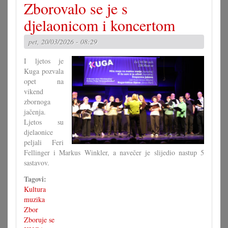
Zborovalo se je s
Zanimljivi
instrumenti,
djelaonicom i koncertom
zanimljivi
ljudi
pet, 20/03/2026 - 08:29
I ljetos je
Kuga pozvala
opet na
vikend
zbornoga
jačenja.
Ljetos su
djelaonice
peljali Feri
Fellinger i Markus Winkler, a navečer je slijedio nastup 5
sastavov.
Tagovi:
Kultura
muzika
Zbor
Zboruje se