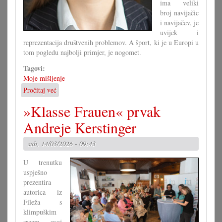
ima veliki
broj navijačic
i navijačev, je
uvijek i
reprezentacija društvenih problemov. A šport, ki je u Europi u
tom pogledu najbolji primjer, je nogomet.
Tagovi:
Moje mišljenje
Pročitaj već
o
Nogomet:
»Klasse Frauen« prvak
Zrcalo
društvenih
Andreje Kerstinger
problemov
sub, 14/03/2026 - 09:43
U trenutku
uspješno
prezentira
autorica iz
Fileža s
klimpuškim
srcem svoj