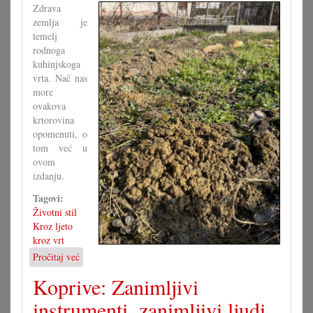
Zdrava
zemlja je
temelj
rodnoga
kuhinjskoga
vrta. Nač nas
more
ovakova
krtorovina
opomenuti, o
tom već u
ovom
izdanju.
Tagovi:
Životni stil
Kroz ljeto
kroz vrt
Pročitaj već
o
Zač
Koprive: Zanimljivi
nam
krt
instrumenti, zanimljivi ljudi
zrova