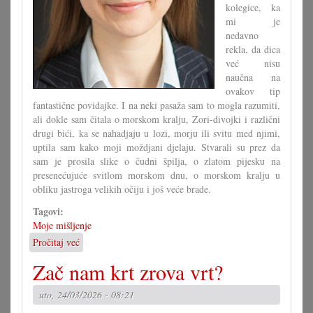
kolegice, ka
mi je
nedavno
rekla, da dica
već nisu
naučna na
ovakov tip
fantastične povidajke. I na neki pasaža sam to mogla razumiti,
ali dokle sam čitala o morskom kralju, Zori-divojki i različni
drugi bići, ka se nahadjaju u lozi, morju ili svitu med njimi,
uptila sam kako moji moždjani djelaju. Stvarali su prez da
sam je prosila slike o čudni špilja, o zlatom pijesku na
presenećujuće svitlom morskom dnu, o morskom kralju u
obliku jastroga velikih očiju i još veće brade.
Tagovi:
Moje mišljenje
Pročitaj već
o
Kako
Zač nam krt zrova vrt?
naučiti
čitati?
uto, 24/03/2026 - 08:21