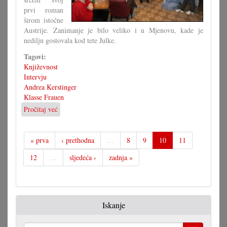
prvi roman
širom istočne
Austrije. Zanimanje je bilo veliko i u Mjenovu, kade je
nedilju gostovala kod tete Julke.
Tagovi:
Književnost
Intervju
Andrea Kerstinger
Klasse Frauen
Pročitaj već
o
»Klasse
Frauen«
prvak
« prva
‹ prethodna
…
8
9
10
11
Andreje
12
…
sljedeća ›
zadnja »
Kerstinger
Iskanje