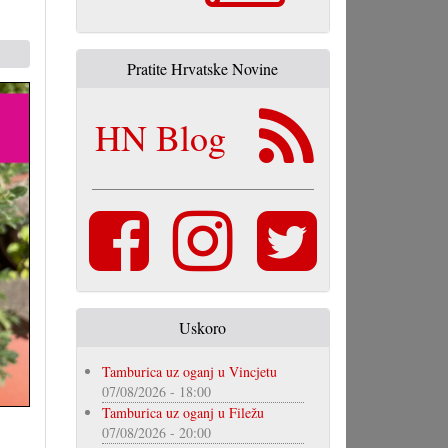
Pratite Hrvatske Novine
HN Blog
Uskoro
Tamburica uz oganj u Vincjetu
07/08/2026 - 18:00
Tamburica uz oganj u Filežu
07/08/2026 - 20:00