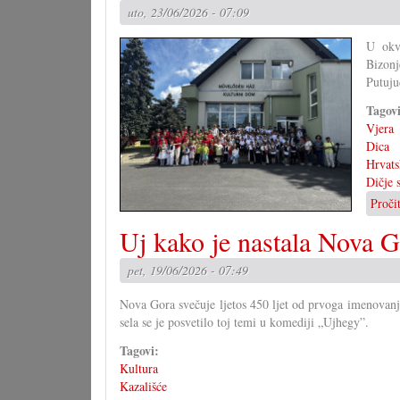
uto, 23/06/2026 - 07:09
U okvi
Bizonj
Putuju
Tagov
Vjera
Dica
Hrvats
Dičje 
Proči
Uj kako je nastala Nova 
pet, 19/06/2026 - 07:49
Nova Gora svečuje ljetos 450 ljet od prvoga imenovanja
sela se je posvetilo toj temi u komediji „Ujhegy”.
Tagovi:
Kultura
Kazališće