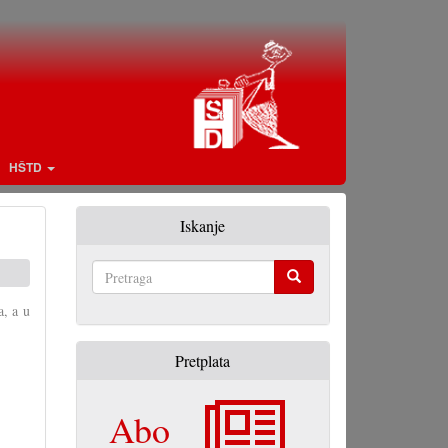
HŠTD
Iskanje
Pretraga
a, a u
Pretplata
Abo