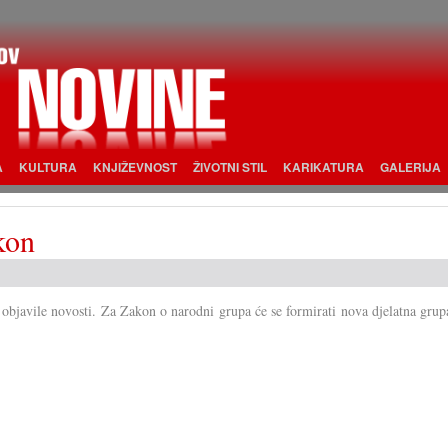
A
KULTURA
KNJIŽEVNOST
ŽIVOTNI STIL
KARIKATURA
GALERIJA
kon
 objavile novosti. Za Zakon o narodni grupa će se formirati nova djelatna grup