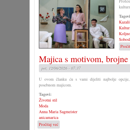
Profes
školstvu
kultur
Tagov
Kazali
Kultur
Koljno
Sobosl
Proči
Majica s motivom, brojne
pet, 12/06/2026 - 07:37
U ovom članku ću s vami dijeliti najbolje opcije
posebnom majicom.
Tagovi:
Životni stil
Moda
Anna Maria Sagmeister
anicamarica
Pročitaj već
o