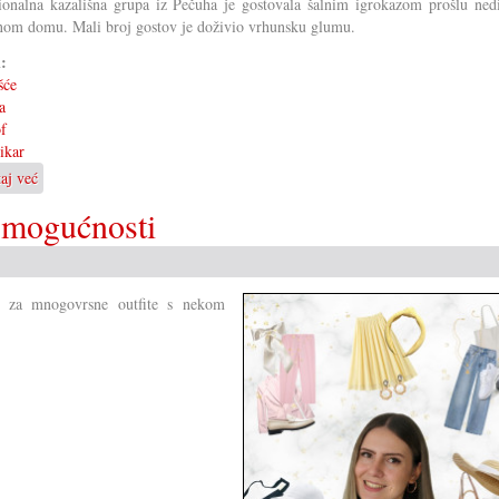
ionalna kazališna grupa iz Pečuha je gostovala šalnim igrokazom prošlu nedi
nom domu. Mali broj gostov je doživio vrhunsku glumu.
i:
šće
a
f
ikar
taj već
o
Igrokaz
 mogućnosti
»Soboslikar«
u
Koljnofu
, za mnogovrsne outfite s nekom