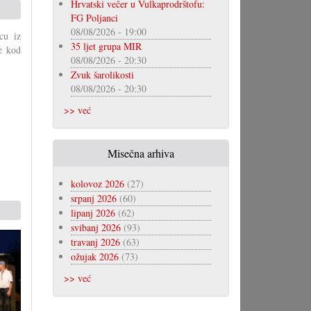
Hrvatski večer u Vulkaprodrštofu:
FG Poljanci
08/08/2026 - 19:00
cu iz
35 ljet grupa MIR
e kod
08/08/2026 - 20:30
Zvuk šarolikosti
08/08/2026 - 20:30
>> već
Misečna arhiva
kolovoz 2026
(27)
srpanj 2026
(60)
lipanj 2026
(62)
svibanj 2026
(93)
travanj 2026
(63)
ožujak 2026
(73)
>> već