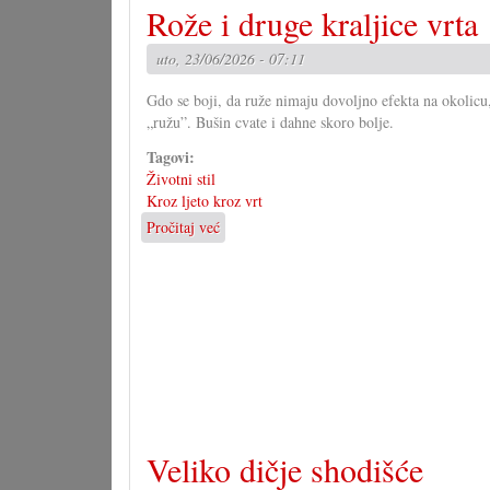
Rože i druge kraljice vrta
grupa
za
uto, 23/06/2026 - 07:11
novi
zakon
Gdo se boji, da ruže nimaju dovoljno efekta na okolicu, 
„ružu”. Bušin cvate i dahne skoro bolje.
Tagovi:
Životni stil
Kroz ljeto kroz vrt
Pročitaj već
o
Rože
i
druge
kraljice
vrta
Veliko dičje shodišće