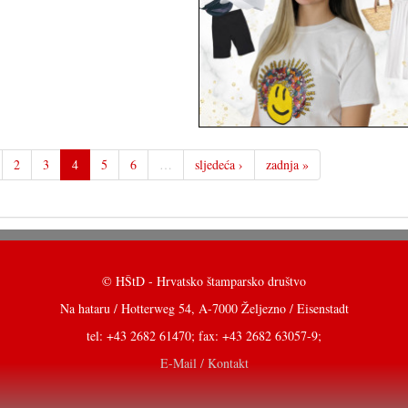
2
3
4
5
6
…
sljedeća ›
zadnja »
© HŠtD - Hrvatsko štamparsko društvo
Na hataru / Hotterweg 54, A-7000 Željezno / Eisenstadt
tel: +43 2682 61470; fax: +43 2682 63057-9;
E-Mail / Kontakt