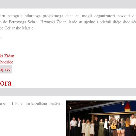
ru petoga jubilarnoga projektnoga dana su mogli organizatori pozvati di
e do Petrovoga Sela u Hrvatski Židan, kade su ujedno i održali dičje shodišć
će Celjanske Marije.
i:
ki Židan
shodišće
taj već
o
Veliko
Gora
dičje
shodišće
 sela. I istaknuto kazališno društvo