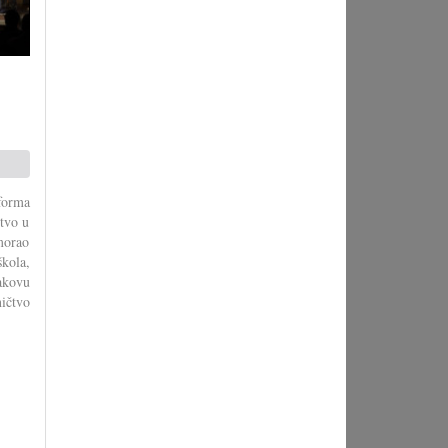
forma
stvo u
morao
škola,
akovu
ičtvo