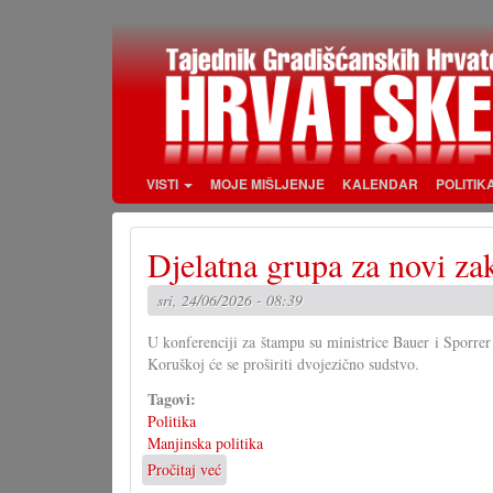
Skoči
na
glavni
sadržaj
VISTI
MOJE MIŠLJENJE
KALENDAR
POLITIK
Djelatna grupa za novi za
sri, 24/06/2026 - 08:39
U konferenciji za štampu su ministrice Bauer i Sporrer
Koruškoj će se proširiti dvojezično sudstvo.
Tagovi:
Politika
Manjinska politika
Pročitaj već
o
Djelatna