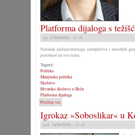
Platforma dijaloga s težiš
sri, 17/06/2026 - 11:32
Sastanak parlamentarnoga zastupničtva i narodnih grup
pozornost na ovu temu.
Tagovi:
Politika
Manjinska politika
Školstvo
Hrvatsko školstvo u Beču
Platforma dijaloga
Pročitaj već
o
Platforma
Igrokaz »Soboslikar« u K
dijaloga
s
ned, 14/06/2026 - 12:18
težišćem
na