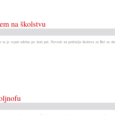
era
u
Savjetu!?
ćem na školstvu
 se je ovput održao po šesti put. Novosti na području školstva za Beč su skr
oljnofu