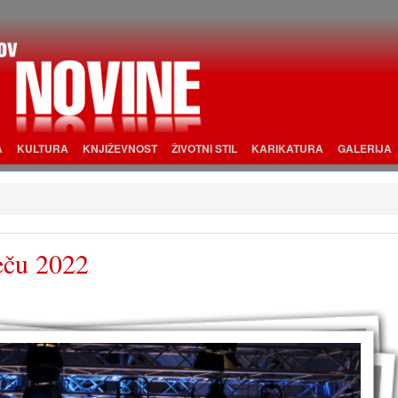
A
KULTURA
KNJIŽEVNOST
ŽIVOTNI STIL
KARIKATURA
GALERIJA
eču 2022