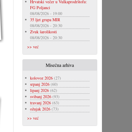
Hrvatski večer u Vulkaprodrštofu:
FG Poljanci
08/08/2026 - 19:00
35 ljet grupa MIR
08/08/2026 - 20:30
Zvuk šarolikosti
08/08/2026 - 20:30
>> već
Misečna arhiva
kolovoz 2026
(27)
srpanj 2026
(60)
lipanj 2026
(62)
svibanj 2026
(93)
travanj 2026
(63)
ožujak 2026
(73)
>> već