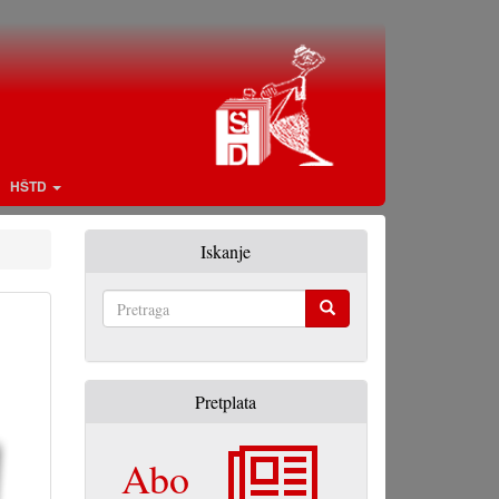
HŠTD
Iskanje
Pretraga
Pretplata
Abo