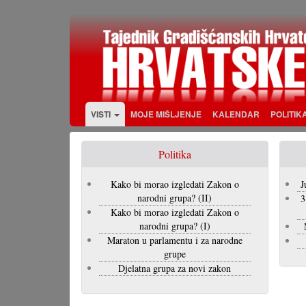
Skoči
na
glavni
sadržaj
VISTI
MOJE MIŠLJENJE
KALENDAR
POLITIK
Politika
Kako bi morao izgledati Zakon o
J
narodni grupa? (II)
3
Kako bi morao izgledati Zakon o
narodni grupa? (I)
Maraton u parlamentu i za narodne
grupe
Djelatna grupa za novi zakon