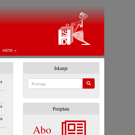
HŠTD
Iskanje
na
Pretraga
na
Pretplata
ja
Abo