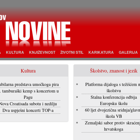
A
KULTURA
KNJIŽEVNOST
ŽIVOTNI STIL
KARIKATURA
GALERIJA
Kultura
Školstvo, znanost i jezik
ubilarna predstava umočkoga pira
Platforma dijaloga s težišćem 
školstvu
. tamburaški kemp s koncertom u
Pagu
Stalna konferencija odbija
Europsku školu
Nova Croatisada subotu i nedilju
60 ljet dvojezična sridnja/glav
Dva uspješni koncerti TOP-a
škola VB
Zemaljski sabor protiv skraćen
hrvatskoga