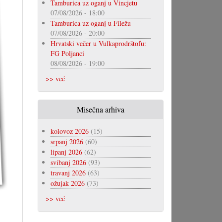
Tamburica uz oganj u Vincjetu
07/08/2026 - 18:00
Tamburica uz oganj u Filežu
07/08/2026 - 20:00
Hrvatski večer u Vulkaprodrštofu:
FG Poljanci
08/08/2026 - 19:00
>> već
Misečna arhiva
kolovoz 2026
(15)
srpanj 2026
(60)
lipanj 2026
(62)
svibanj 2026
(93)
travanj 2026
(63)
ožujak 2026
(73)
>> već