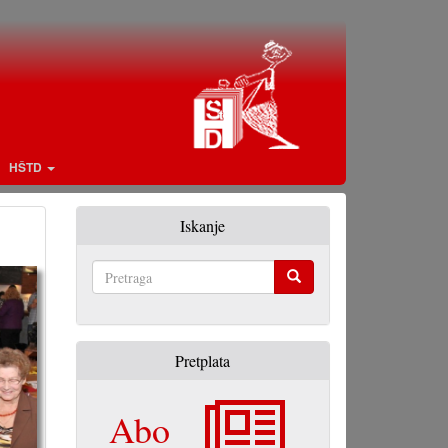
HŠTD
Iskanje
Pretraga
Pretplata
Abo