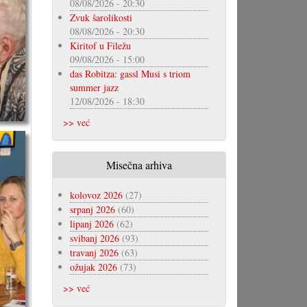
08/08/2026 - 20:30
Zvuk šarolikosti
08/08/2026 - 20:30
Kiritof u Filežu
09/08/2026 - 15:00
das Robitza: gassl Musi s triom
summer jazz
12/08/2026 - 18:30
>> već
Misečna arhiva
kolovoz 2026
(27)
srpanj 2026
(60)
lipanj 2026
(62)
svibanj 2026
(93)
travanj 2026
(63)
ožujak 2026
(73)
>> već