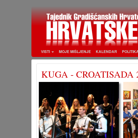
Skoči
na
glavni
sadržaj
VISTI
MOJE MIŠLJENJE
KALENDAR
POLITIK
KUGA - CROATISADA 2