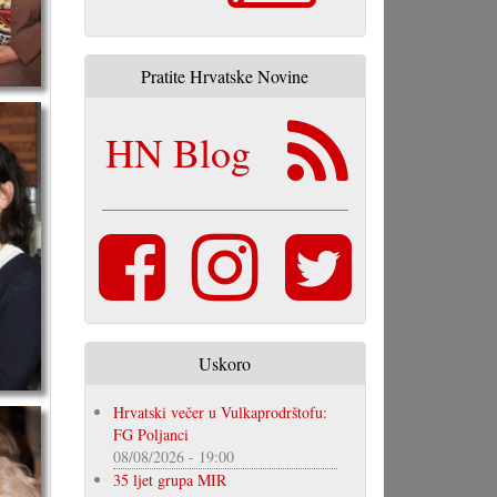
Pratite Hrvatske Novine
HN Blog
Uskoro
Hrvatski večer u Vulkaprodrštofu:
FG Poljanci
08/08/2026 - 19:00
35 ljet grupa MIR