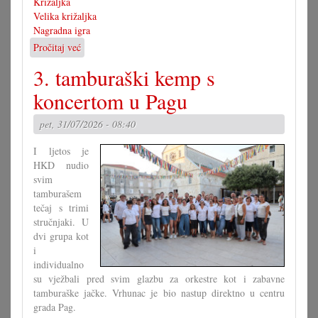
Križaljka
Velika križaljka
Nagradna igra
Pročitaj već
o
Rješenje
3. tamburaški kemp s
velike
križaljke
koncertom u Pagu
za
misec
pet, 31/07/2026 - 08:40
juli
I ljetos je
HKD nudio
svim
tamburašem
tečaj s trimi
stručnjaki. U
dvi grupa kot
i
individualno
su vježbali pred svim glazbu za orkestre kot i zabavne
tamburaške jačke. Vrhunac je bio nastup direktno u centru
grada Pag.