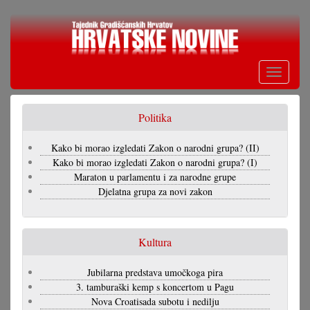
Skoči
na
glavni
sadržaj
Toggle
navigati
Politika
Kako bi morao izgledati Zakon o narodni grupa? (II)
Kako bi morao izgledati Zakon o narodni grupa? (I)
Maraton u parlamentu i za narodne grupe
Djelatna grupa za novi zakon
Kultura
Jubilarna predstava umočkoga pira
3. tamburaški kemp s koncertom u Pagu
Nova Croatisada subotu i nedilju