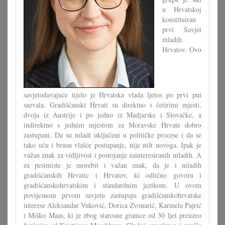
u Hrvatskoj
konstituiran
prvi Savjet
mladih
Hrvatov. Ovo
savjetodavajuće tijelo je Hrvatska vlada ljetos po prvi put
sazvala. Gradišćanski Hrvati su direktno s četirimi mjesti,
dvoja iz Austrije i po jedno iz Madjarske i Slovačke, a
indirektno s jednim mjestom za Moravske Hrvate dobro
zastupani. Da su mladi uključeni u političke procese i da se
tako uču i brusu vlašće postupanje, nije ništ novoga. Ipak je
važan znak za vidljivost i postojanje zainteresiranih mladih. A
za pesimiste je morebit i važan znak, da je i mladih
gradišćanskih Hrvatic i Hrvatov, ki odlično govoru i
gradišćanskohrvatskim i standardnim jezikom. U ovom
povijesnom prvom savjetu zastupaju gradišćanskohrvatske
interese Aleksandar Vuković, Dorica Zvonarić, Karmela Pajrić
i Miško Maas, ki je zbog starosne granice od 30 ljet preuzeo