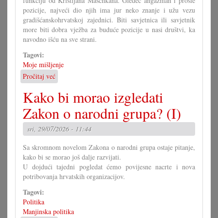
funkciju od Kristijana Maschkana. Gledeć angažman i prošle
pozicije, najveći dio njih ima jur neko znanje i užu vezu
gradišćanskohrvatskoj zajednici. Biti savjetnica ili savjetnik
more biti dobra vježba za buduće pozicije u nasi društvi, ka
navodno išću na sve strani.
Tagovi:
Moje mišljenje
Pročitaj već
o
U
Kako bi morao izgledati
čem
more
Zakon o narodni grupa? (I)
pomoći
Savjet
sri, 29/07/2026 - 11:44
mladih?
Sa skromnom novelom Zakona o narodni grupa ostaje pitanje,
kako bi se morao još dalje razvijati.
U dojdući tajedni pogledat ćemo povijesne nacrte i nova
potribovanja hrvatskih organizacijov.
Tagovi:
Politika
Manjinska politika