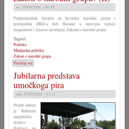
od
sri, 05/08/2026 - 08:18
Mirka
Berlakovića?
Potpredsjednik Savjeta za hrvatsku narodnu grupu i
predsjednik HKD-a Joži Buranić u intervjuu razlaže
mogućnosti i izazove novelacije Zakona o narodni grupa.
Tagovi:
Politika
Manjinska politika
Zakon o narodni grupa
Pročitaj već
o
Kako
Jubilarna predstava
bi
morao
umočkoga pira
izgledati
Zakon
sub, 01/08/2026 - 13:31
o
narodni
Prošlu subotu
grupa?
je Kulturno
(II)
umjetničko
društvo
Kajkavci po