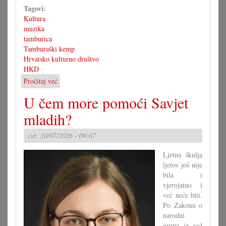
Tagovi:
Kultura
muzika
tamburica
Tamburaški kemp
Hrvatsko kulturno društvo
HKD
Pročitaj već
o
3.
U čem more pomoći Savjet
tamburaški
kemp
mladih?
s
koncertom
čet, 30/07/2026 - 09:07
u
Pagu
Ljetna škulja
ljetos još nije
bila i
vjerojatno i
već neće biti.
Po Zakonu o
narodni
grupa je sad