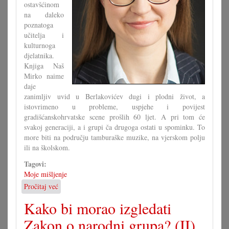
ostavšćinom
na daleko
poznatoga
učitelja i
kulturnoga
djelatnika.
Knjiga Naš
Mirko naime
daje
zanimljiv uvid u Berlakovićev dugi i plodni život, a
istovrimeno u probleme, uspjehe i povijest
gradišćanskohrvatske scene prošlih 60 ljet. A pri tom će
svakoj generaciji, a i grupi ča drugoga ostati u spominku. To
more biti na području tamburaške muzike, na vjerskom polju
ili na školskom.
Tagovi:
Moje mišljenje
Pročitaj već
o
Ča
Kako bi morao izgledati
se
moremo
Zakon o narodni grupa? (II)
naučiti