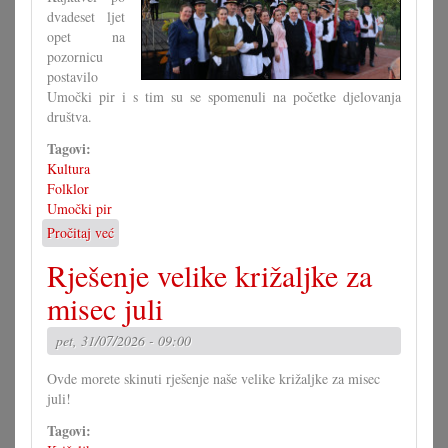
dvadeset ljet
opet na
pozornicu
postavilo
Umočki pir i s tim su se spomenuli na početke djelovanja
društva.
Tagovi:
Kultura
Folklor
Umočki pir
Pročitaj već
o
Jubilarna
Rješenje velike križaljke za
predstava
umočkoga
misec juli
pira
pet, 31/07/2026 - 09:00
Ovde morete skinuti rješenje naše velike križaljke za misec
juli!
Tagovi: