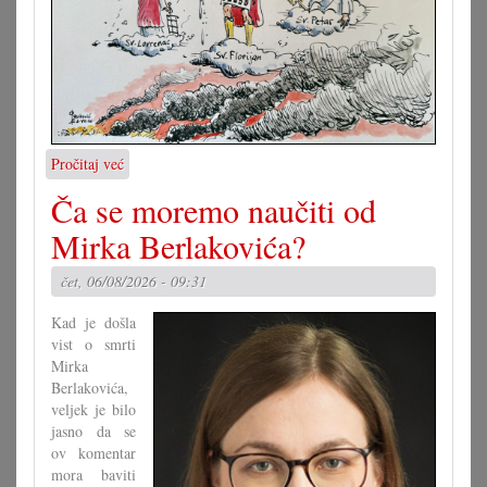
Pročitaj već
o
Karikatura
Ča se moremo naučiti od
7.8.2026.
Mirka Berlakovića?
čet, 06/08/2026 - 09:31
Kad je došla
vist o smrti
Mirka
Berlakovića,
veljek je bilo
jasno da se
ov komentar
mora baviti