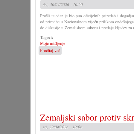
čet, 30/04/2026 - 10:50
je
bilo
Prošli tajedan je bio pun oficijelnih priredab i dogad
geslo
od priredbe u Nacionalnom vijeću prilikom ondešnjega
u
do diskusije u Zemaljskom saboru i predaje ključev za
Novom
Selu
Tagovi:
Moje mišljenje
Pročitaj već
o
Klišeji
i
stereotipi
Zemaljski sabor protiv sk
sri, 29/04/2026 - 10:06