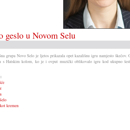
lo geslo u Novom Selu
šna grupa Novo Selo je ljetos prikazala opet kazališnu igru namjesto škečov. 
a s Hatskim kolom, ko je i ovput muzički oblikovalo igru kod ukupno šest
i:
šće
z
a
Selo
 kot kremen