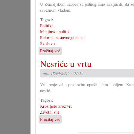
U Zemaljskom saboru su jednoglasno zaključili, da se 
saveznom vladom.
Tagovi:
Politika
Manjinska politika
Reforma nastavnoga plana
Školstvo
Pročitaj već
o
Zemaljski
Nesriće u vrtu
sabor
protiv
uto, 28/04/2026 - 07:19
skraćenja
hrvatskoga
Vrtlarenje valja pred svim opušćajućim hobijem. Kurat
nesrić.
Tagovi:
Kroz ljeto kroz vrt
Životni stil
Pročitaj već
o
Nesriće
u