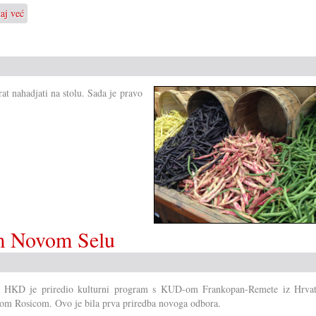
taj već
o
30
ljet
Pomoć
direktno
za
at nahadjati na stolu. Sada je pravo
Burkina
Faso
m Novom Selu
i HKD je priredio kulturni program s KUD-om Frankopan-Remete iz Hrvat
m Rosicom. Ovo je bila prva priredba novoga odbora.