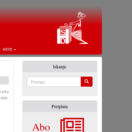
HŠTD
Iskanje
Pretraga
ričku
vanja.
Pretplata
Abo