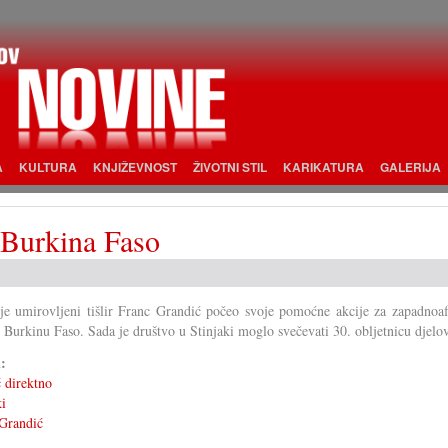
A
KULTURA
KNJIŽEVNOST
ŽIVOTNI STIL
KARIKATURA
GALERIJA
 Burkina Faso
je umirovljeni tišlir Franc Grandić počeo svoje pomoćne akcije za zapadnoaf
 Burkinu Faso. Sada je društvo u Stinjaki moglo svečevati 30. obljetnicu djelo
i:
 direktno
ki
Grandić