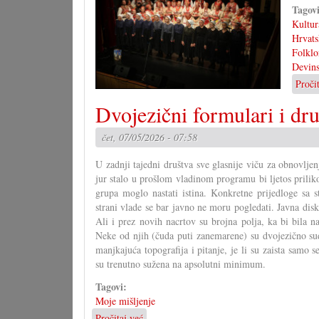
Tagov
Kultur
Hrvats
Folklo
Devin
Proči
Dvojezični formulari i dr
čet, 07/05/2026 - 07:58
U zadnji tajedni društva sve glasnije viču za obnovlj
jur stalo u prošlom vladinom programu bi ljetos prili
grupa moglo nastati istina. Konkretne prijedloge sa s
strani vlade se bar javno ne moru pogledati. Javna dis
Ali i prez novih nacrtov su brojna polja, ka bi bila n
Neke od njih (čuda puti zanemarene) su dvojezično su
manjkajuća topografija i pitanje, je li su zaista samo s
su trenutno sužena na apsolutni minimum.
Tagovi:
Moje mišljenje
Pročitaj već
o