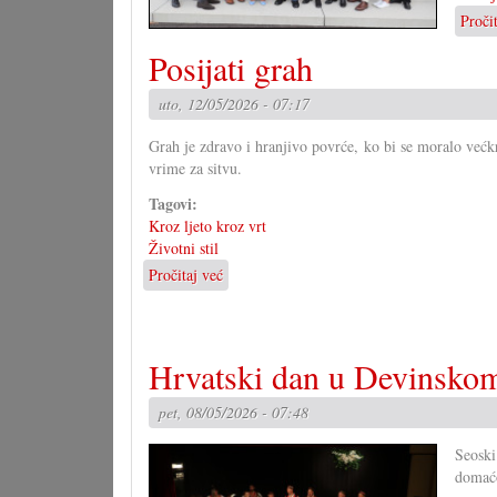
Proči
Posijati grah
uto, 12/05/2026 - 07:17
Grah je zdravo i hranjivo povrće, ko bi se moralo većkr
vrime za sitvu.
Tagovi:
Kroz ljeto kroz vrt
Životni stil
Pročitaj već
o
Posijati
grah
Hrvatski dan u Devinsko
pet, 08/05/2026 - 07:48
Seosk
domaćo