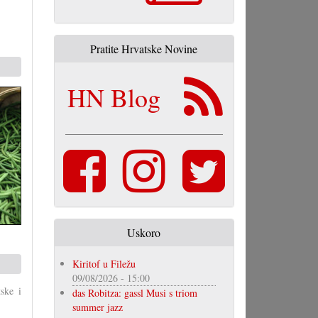
Pratite Hrvatske Novine
HN Blog
Uskoro
Kiritof u Filežu
09/08/2026 - 15:00
ske i
das Robitza: gassl Musi s triom
summer jazz