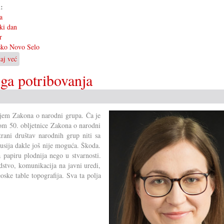
i:
a
ki dan
r
sko Novo Selo
taj već
o
Hrvatski
uga potribovanja
dan
u
Devinskom
Novom
enjem Zakona o narodni grupa. Ča je
Selu
kom 50. obljetnice Zakona o narodni
trani društav narodnih grup niti sa
kusija dakle još nije moguća. Škoda.
a papiru plodnija nego u stvarnosti.
dstvo, komunikacija na javni uredi,
eoske table topografija. Sva ta polja