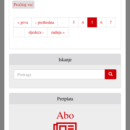
Pročitaj već
o
Skraćenja
ćedu
bolno
« prva
‹ prethodna
…
3
4
5
6
7
pogoditi
…
sljedeća ›
zadnja »
gradišćanskohrvatske
zajednicu
Iskanje
Pretraga
Pretplata
Abo