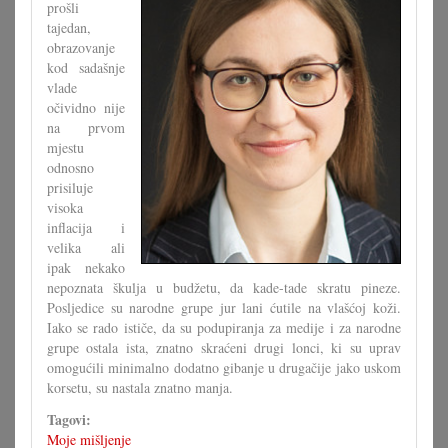
prošli
tajedan,
obrazovanje
kod sadašnje
vlade
očividno nije
na prvom
mjestu
odnosno
prisiluje
visoka
inflacija i
velika ali
ipak nekako
nepoznata škulja u budžetu, da kade-tade skratu pineze.
Posljedice su narodne grupe jur lani ćutile na vlašćoj koži.
Iako se rado ističe, da su podupiranja za medije i za narodne
grupe ostala ista, znatno skraćeni drugi lonci, ki su uprav
omogućili minimalno dodatno gibanje u drugačije jako uskom
korsetu, su nastala znatno manja.
Tagovi:
Moje mišljenje