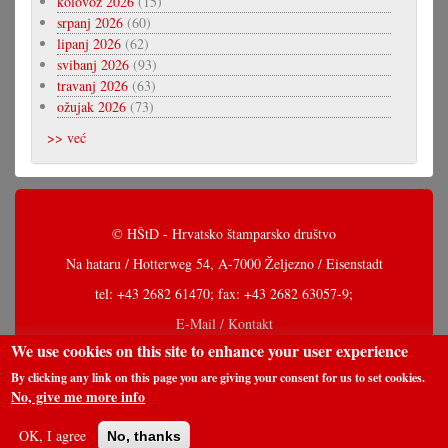
kolovoz 2026
(15)
srpanj 2026
(60)
lipanj 2026
(62)
svibanj 2026
(93)
travanj 2026
(63)
ožujak 2026
(73)
>> već
© HŠtD - Hrvatsko štamparsko društvo
Na hataru / Hotterweg 54, A-7000 Željezno / Eisenstadt
tel: +43 2682 61470; fax: +43 2682 63057-9;
E-Mail / Kontakt
We use cookies on this site to enhance your user experience
By clicking any link on this page you are giving your consent for us to set cookies.
No, give me more info
OK, I agree
No, thanks