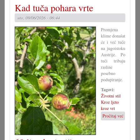
Stalna
Kad tuča pohara vrte
konferencija
odbija
uto, 09/06/2026 - 06:44
Europsku
školu
Promjena
klime donašat
će i već tuče
na jugoistoku
Austrije. Po
tuči tribaju
rasline
posebno
podupiranje.
Tagovi:
Životni stil
Kroz ljeto
kroz vrt
Pročitaj već
o
Kad
tuča
pohara