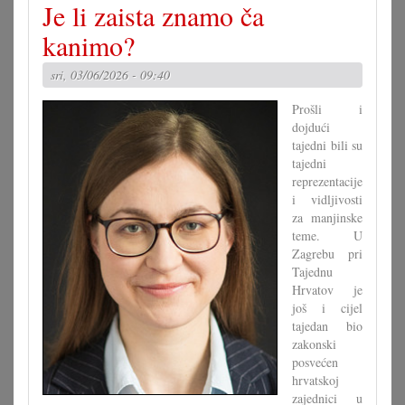
Je li zaista znamo ča
ljet
dvojezična
kanimo?
sridnja/glavna
škola
sri, 03/06/2026 - 09:40
VB
Prošli i
dojdući
tajedni bili su
tajedni
reprezentacije
i vidljivosti
za manjinske
teme. U
Zagrebu pri
Tajednu
Hrvatov je
još i cijel
tajedan bio
zakonski
posvećen
hrvatskoj
zajednici u