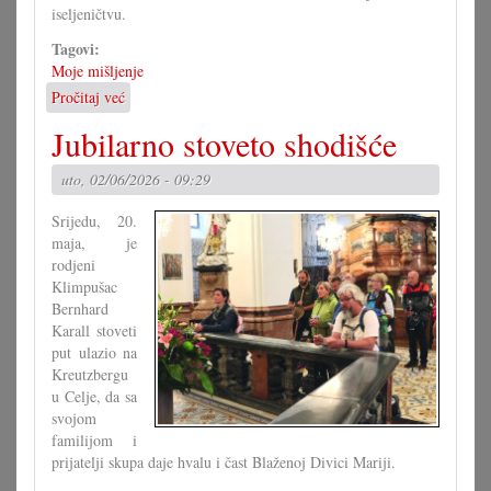
iseljeničtvu.
Tagovi:
Moje mišljenje
Pročitaj već
o
Je
Jubilarno stoveto shodišće
li
zaista
uto, 02/06/2026 - 09:29
znamo
ča
Srijedu, 20.
kanimo?
maja, je
rodjeni
Klimpušac
Bernhard
Karall stoveti
put ulazio na
Kreutzbergu
u Celje, da sa
svojom
familijom i
prijatelji skupa daje hvalu i čast Blaženoj Divici Mariji.