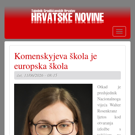
Skoči
na
glavni
sadržaj
Toggle
navigati
Komenskyjeva škola je
europska škola
čet, 11/06/2026 - 08:15
Otkad je
predsjednik
Nacionalnoga
vijeća Walter
Rosenkranz
ljetos kod
otvaranja
izložbe s
težišćem na