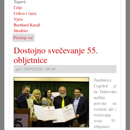
Tagovi:
Celje
Crikva i vjera
Vjera
Bernhard Karall
Shodišće
Pročitaj već
o
Jubilarno
Dostojno svečevanje 55.
stoveto
shodišće
obljetnice
pet, 29/05/2026 - 08:48
Tamburica
Cogrštof je
na Duhovsku
nedilju
pozvala na
svetačni akt i
svečevanje
svoje 55.
obljetnice