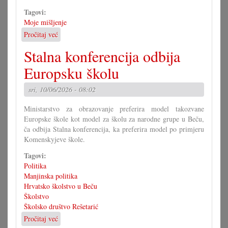
Tagovi:
Moje mišljenje
Pročitaj već
o
Komenskyjeva
Stalna konferencija odbija
škola
je
Europsku školu
europska
škola
sri, 10/06/2026 - 08:02
Ministarstvo za obrazovanje preferira model takozvane
Europske škole kot model za školu za narodne grupe u Beču,
ča odbija Stalna konferencija, ka preferira model po primjeru
Komenskyjeve škole.
Tagovi:
Politika
Manjinska politika
Hrvatsko školstvo u Beču
Školstvo
Školsko društvo Rešetarić
Pročitaj već
o