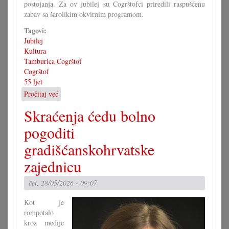
postojanja. Za ov jubilej su Cogrštofci priredili raspušćenu
zabav sa šarolikim okvirnim programom.
Tagovi:
Jubilej
Kultura
Tamburica Cogrštof
Cogrštof
55 ljet
Pročitaj već
o
Dostojno
Skraćenja ćedu bolno
svečevanje
55.
pogoditi
obljetnice
gradišćanskohrvatske
zajednicu
čet, 28/05/2026 - 09:07
Kot je
rompotalo
kroz medije