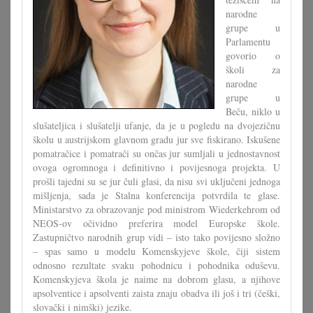
narodne
grupe u
Parlamentu
govorio o
školi za
narodne
grupe u
Beču, niklo u
slušateljica i slušatelji ufanje, da je u pogledu na dvojezičnu
školu u austrijskom glavnom gradu jur sve fiskirano. Iskušene
pomatračice i pomatrači su ončas jur sumljali u jednostavnost
ovoga ogromnoga i definitivno i povijesnoga projekta. U
prošli tajedni su se jur čuli glasi, da nisu svi uključeni jednoga
mišljenja, sada je Stalna konferencija potvrdila te glase.
Ministarstvo za obrazovanje pod ministrom Wiederkehrom od
NEOS-ov očividno preferira model Europske škole.
Zastupničtvo narodnih grup vidi – isto tako povijesno složno
– spas samo u modelu Komenskyjeve škole, čiji sistem
odnosno rezultate svaku pohodnicu i pohodnika oduševu.
Komenskyjeva škola je naime na dobrom glasu, a njihove
apsolventice i apsolventi zaista znaju obadva ili još i tri (češki,
slovački i nimški) jezike.