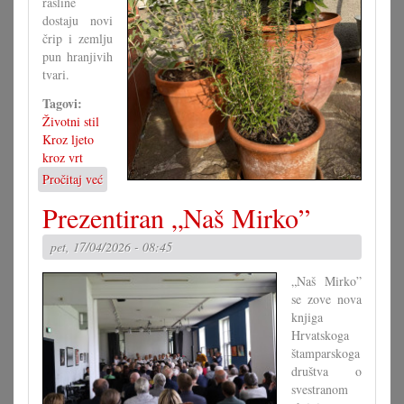
rasline
dostaju novi
črip i zemlju
pun hranjivih
tvari.
Tagovi:
Životni stil
Kroz ljeto
kroz vrt
Pročitaj već
o
Presaditi
Prezentiran „Naš Mirko”
rasline
pet, 17/04/2026 - 08:45
„Naš Mirko”
se zove nova
knjiga
Hrvatskoga
štamparskoga
društva o
svestranom