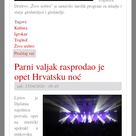
Društvo „Živo srebro” je sastavilo šarolik program za mladje i
starje gledateljice i gledatelje.
Tagovi:
Kultura
Igrokaz
Trajštof
Živo srebro
Pročitaj već
o
Uspješna
Parni valjak rasprodao je
»Šara
pozornica«
opet Hrvatsku noć
u
Trajštofu
sub, 25/04/2026 - 08:40
Ljetos je
Djelatna
zajednica
pozvala opet
na muzički
spektakl u
pinkovsku