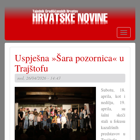
Skoči
na
glavni
sadržaj
Toggle
navigati
Uspješna »Šara pozornica« u
Trajštofu
ned, 26/04/2026 - 14:43
Subotu, 18.
aprila, kot i
nedilju, 19.
aprila, su
šalni skeči
stali u fokusu
kazališnih
predstavov u
Trajštofu.