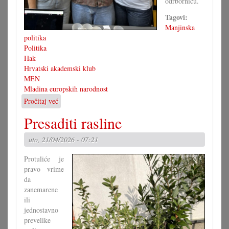
odrbornicu.
Tagovi:
Manjinska
politika
Politika
Hak
Hrvatski akademski klub
MEN
Mladina europskih narodnost
Pročitaj već
o
Hajszan
Presaditi rasline
u
odboru
uto, 21/04/2026 - 07:21
MEN-
a
Protuliće je
pravo vrime
da
zanemarene
ili
jednostavno
prevelike