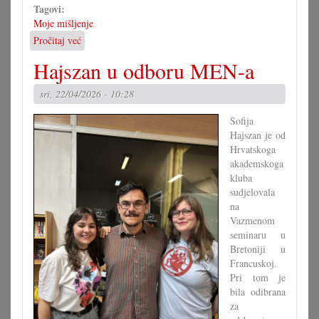
Tagovi:
Moje mišljenje
Pročitaj već
o
Paradoks
Hajszan u odboru MEN-a
poznatih
sel
sri, 22/04/2026 - 10:28
Sofija
Hajszan je od
Hrvatskoga
akademskoga
kluba
sudjelovala
na
Vazmenom
seminaru u
Bretoniji u
Francuskoj.
Pri tom je
bila odibrana
za