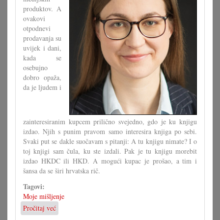
produktov. A
ovakovi
otpodnevi
prodavanja su
uvijek i dani,
kada se
osebujno
dobro opaža,
da je ljudem i
zainteresiranim kupcem prilično svejedno, gdo je ku knjigu
izdao. Njih s punim pravom samo interesira knjiga po sebi.
Svaki put se dakle suočavam s pitanji: A tu knjigu nimate? I o
toj knjigi sam čula, ku ste izdali. Pak je tu knjigu morebit
izdao HKDC ili HKD. A mogući kupac je prošao, a tim i
šansa da se širi hrvatska rič.
Tagovi:
Moje mišljenje
Pročitaj već
o
Tribamo