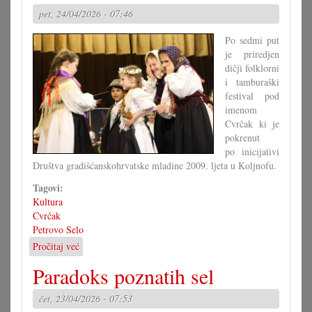
opet
pet, 24/04/2026 - 07:46
Hrvatsku
noć
Po sedmi put
je priredjen
dičji folklorni
i tamburaški
festival pod
imenom
Cvrčak ki je
pokrenut
po inicijativi
Društva gradišćanskohrvatske mladine 2009. ljeta u Koljnofu.
Tagovi:
Kultura
Cvrčak
Petrovo Selo
Pročitaj već
o
Dičji
Paradoks poznatih sel
folklorni
i
čet, 23/04/2026 - 07:53
tamburaški