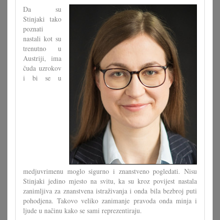
festival
Da su
Cvrčak
Stinjaki tako
poznati
nastali kot su
trenutno u
Austriji, ima
čuda uzrokov
i bi se u
medjuvrimenu moglo sigurno i znanstveno pogledati. Nisu
Stinjaki jedino mjesto na svitu, ka su kroz povijest nastala
zanimljiva za znanstvena istraživanja i onda bila bezbroj puti
pohodjena. Takovo veliko zanimanje pravoda onda minja i
ljude u načinu kako se sami reprezentiraju.