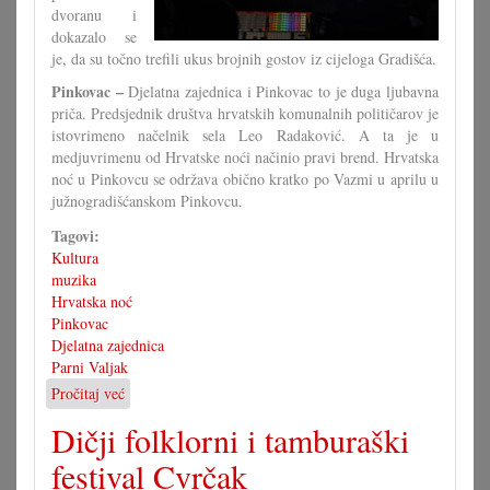
dvoranu i
dokazalo se
je, da su točno trefili ukus brojnih gostov iz cijeloga Gradišća.
Pinkovac –
Djelatna zajednica i Pinkovac to je duga ljubavna
priča. Predsjednik društva hrvatskih komunalnih političarov je
istovrimeno načelnik sela Leo Radaković. A ta je u
medjuvrimenu od Hrvatske noći načinio pravi brend. Hrvatska
noć u Pinkovcu se održava obično kratko po Vazmi u aprilu u
južnogradišćanskom Pinkovcu.
Tagovi:
Kultura
muzika
Hrvatska noć
Pinkovac
Djelatna zajednica
Parni Valjak
Pročitaj već
o
Parni
Dičji folklorni i tamburaški
valjak
rasprodao
festival Cvrčak
je