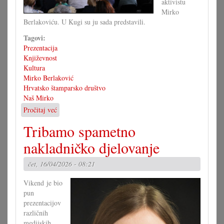
aktivistu
Mirko
Berlakoviću. U Kugi su ju sada predstavili.
Tagovi:
Prezentacija
Književnost
Kultura
Mirko Berlaković
Hrvatsko štamparsko društvo
Naš Mirko
Pročitaj već
o
Prezentiran
Tribamo spametno
„Naš
Mirko”
nakladničko djelovanje
čet, 16/04/2026 - 08:21
Vikend je bio
pun
prezentacijov
različnih
medijskih