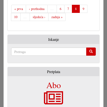
spametno
nakladničko
« prva
‹ prethodna
…
6
7
8
9
djelovanje
10
…
sljedeća ›
zadnja »
Iskanje
Pretraga
Pretplata
Abo