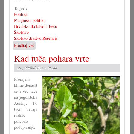
Tagovi:
Politika
Manjinska politika
Hrvatsko školstvo u Beču
Školstvo
Školsko društvo Rešetarić
Pročitaj već
o
Stalna
Kad tuča pohara vrte
konferencija
odbija
uto, 09/06/2026 - 06:44
Europsku
školu
Promjena
klime donašat
će i već tuče
na jugoistoku
Austrije. Po
tuči tribaju
rasline
posebno
podupiranje.