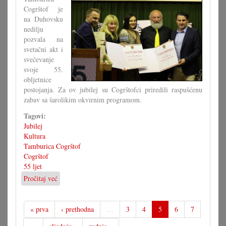
Cogrštof je
na Duhovsku
nedilju
pozvala na
svetačni akt i
svečevanje
svoje 55.
obljetnice
postojanja. Za ov jubilej su Cogrštofci priredili raspušćenu
zabav sa šarolikim okvirnim programom.
Tagovi:
Jubilej
Kultura
Tamburica Cogrštof
Cogrštof
55 ljet
Pročitaj već
o
Dostojno
svečevanje
55.
« prva
‹ prethodna
…
3
4
5
6
7
obljetnice