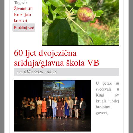
Tagovi:
Životni stil
Kroz ljeto
kroz vrt
Pročitaj već
o
Kad
tuča
pohara
60 ljet dvojezična
vrte
sridnja/glavna škola VB
pet, 05/06/2026 - 08:26
U petak su
svečevali u
Kugi ov
krugli jubilej
brojnimi
govori,