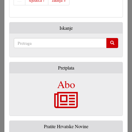
…
sljedeća ›
zadnja »
Iskanje
Pretraga
Pretplata
Abo
Pratite Hrvatske Novine