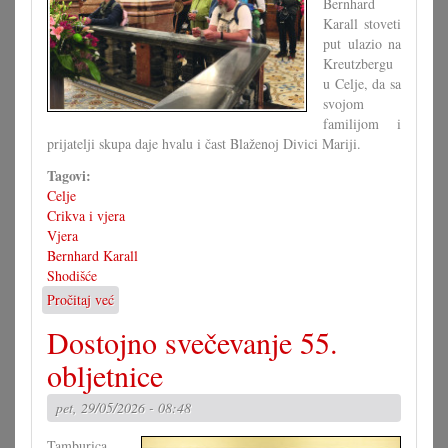
Bernhard
Karall stoveti
put ulazio na
Kreutzbergu
u Celje, da sa
svojom
familijom i
prijatelji skupa daje hvalu i čast Blaženoj Divici Mariji.
Tagovi:
Celje
Crikva i vjera
Vjera
Bernhard Karall
Shodišće
Pročitaj već
o
Jubilarno
Dostojno svečevanje 55.
stoveto
shodišće
obljetnice
pet, 29/05/2026 - 08:48
Tamburica