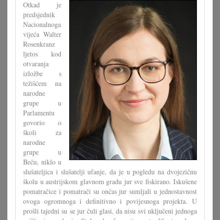
Otkad je
predsjednik
Nacionalnoga
vijeća Walter
Rosenkranz
ljetos kod
otvaranja
izložbe s
težišćem na
narodne
grupe u
Parlamentu
govorio o
školi za
narodne
grupe u
Beču, niklo u
slušateljica i slušatelji ufanje, da je u pogledu na dvojezičnu
školu u austrijskom glavnom gradu jur sve fiskirano. Iskušene
pomatračice i pomatrači su ončas jur sumljali u jednostavnost
ovoga ogromnoga i definitivno i povijesnoga projekta. U
prošli tajedni su se jur čuli glasi, da nisu svi uključeni jednoga