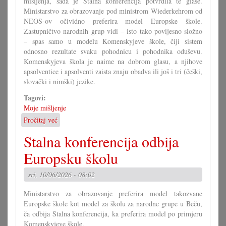
mišljenja, sada je Stalna konferencija potvrdila te glase.
Ministarstvo za obrazovanje pod ministrom Wiederkehrom od
NEOS-ov očividno preferira model Europske škole.
Zastupničtvo narodnih grup vidi – isto tako povijesno složno
– spas samo u modelu Komenskyjeve škole, čiji sistem
odnosno rezultate svaku pohodnicu i pohodnika oduševu.
Komenskyjeva škola je naime na dobrom glasu, a njihove
apsolventice i apsolventi zaista znaju obadva ili još i tri (češki,
slovački i nimški) jezike.
Tagovi:
Moje mišljenje
Pročitaj već
o
Komenskyjeva
Stalna konferencija odbija
škola
je
Europsku školu
europska
škola
sri, 10/06/2026 - 08:02
Ministarstvo za obrazovanje preferira model takozvane
Europske škole kot model za školu za narodne grupe u Beču,
ča odbija Stalna konferencija, ka preferira model po primjeru
Komenskyjeve škole.