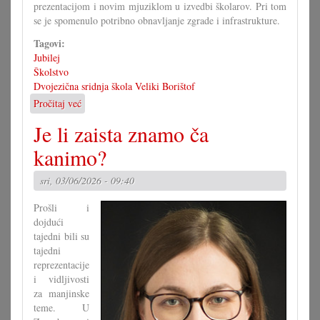
prezentacijom i novim mjuziklom u izvedbi školarov. Pri tom
se je spomenulo potribno obnavljanje zgrade i infrastrukture.
Tagovi:
Jubilej
Školstvo
Dvojezična sridnja škola Veliki Borištof
Pročitaj već
o
60
Je li zaista znamo ča
ljet
dvojezična
kanimo?
sridnja/glavna
škola
sri, 03/06/2026 - 09:40
VB
Prošli i
dojdući
tajedni bili su
tajedni
reprezentacije
i vidljivosti
za manjinske
teme. U