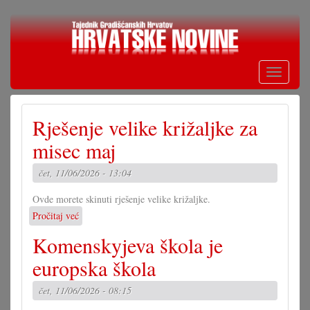
Skoči
na
glavni
sadržaj
Toggle
navigati
Rješenje velike križaljke za
misec maj
čet, 11/06/2026 - 13:04
Ovde morete skinuti rješenje velike križaljke.
Pročitaj već
o
Rješenje
Komenskyjeva škola je
velike
križaljke
europska škola
za
misec
čet, 11/06/2026 - 08:15
maj