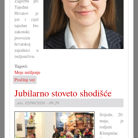
Zagrebu pri
Tajednu
Hrvatov je
još i cijel
tajedan bio
zakonski
posvećen
hrvatskoj
zajednici u
iseljeničtvu.
Tagovi:
Moje mišljenje
Pročitaj već
o
Je
Jubilarno stoveto shodišće
li
zaista
uto, 02/06/2026 - 09:29
znamo
ča
Srijedu, 20.
kanimo?
maja, je
rodjeni
Klimpušac