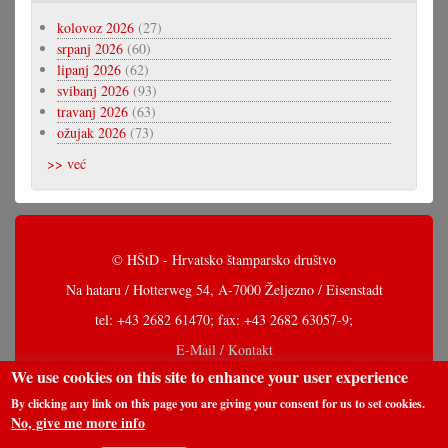
kolovoz 2026
(27)
srpanj 2026
(60)
lipanj 2026
(62)
svibanj 2026
(93)
travanj 2026
(63)
ožujak 2026
(73)
>> već
© HŠtD - Hrvatsko štamparsko društvo
Na hataru / Hotterweg 54, A-7000 Željezno / Eisenstadt
tel: +43 2682 61470; fax: +43 2682 63057-9;
E-Mail / Kontakt
We use cookies on this site to enhance your user experience
By clicking any link on this page you are giving your consent for us to set cookies.
No, give me more info