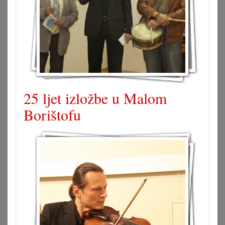
25 ljet izložbe u Malom
Borištofu