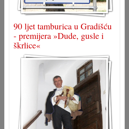
90 ljet tamburica u Gradišću
- premijera »Dude, gusle i
škrlice«