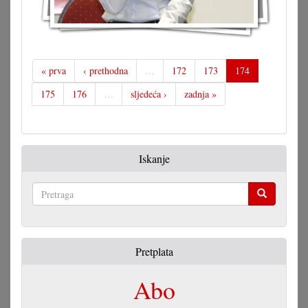
« prva
‹ prethodna
…
172
173
174
175
176
…
sljedeća ›
zadnja »
Iskanje
Pretraga
Pretplata
Abo