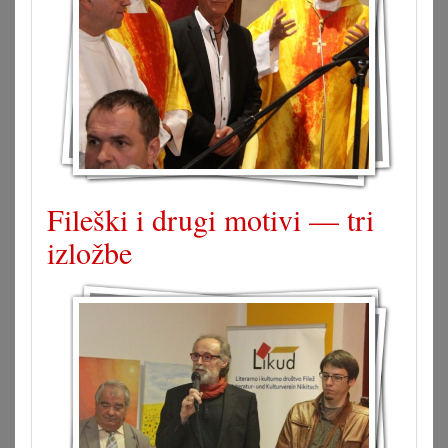
Fileški i drugi motivi — tri
izložbe