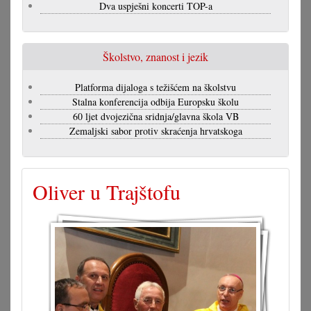
Dva uspješni koncerti TOP-a
Školstvo, znanost i jezik
Platforma dijaloga s težišćem na školstvu
Stalna konferencija odbija Europsku školu
60 ljet dvojezična sridnja/glavna škola VB
Zemaljski sabor protiv skraćenja hrvatskoga
Oliver u Trajštofu