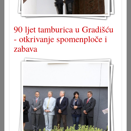
90 ljet tamburica u Gradišću
- otkrivanje spomenploče i
zabava