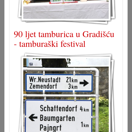
90 ljet tamburica u Gradišću
- tamburaški festival