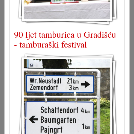
90 ljet tamburica u Gradišću
- tamburaški festival