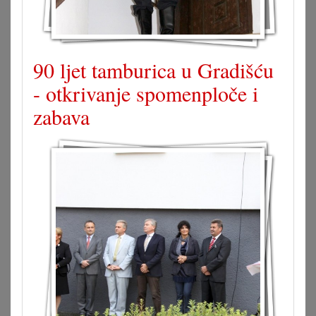
90 ljet tamburica u Gradišću
- otkrivanje spomenploče i
zabava