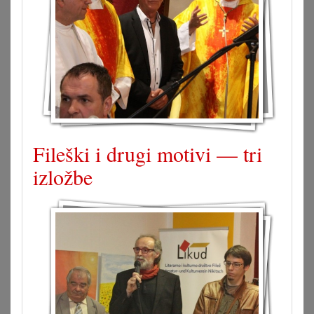
Fileški i drugi motivi — tri
izložbe