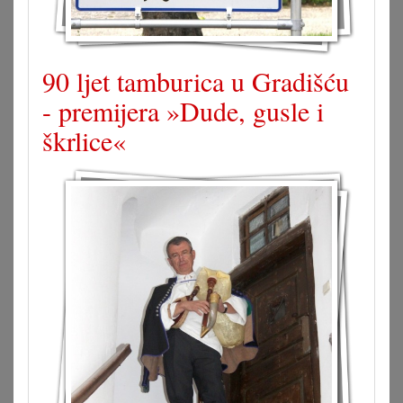
90 ljet tamburica u Gradišću
- premijera »Dude, gusle i
škrlice«