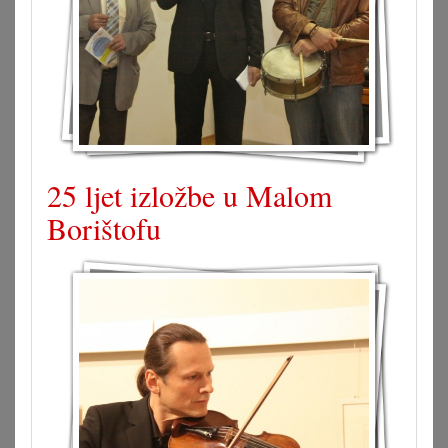
25 ljet izložbe u Malom
Borištofu