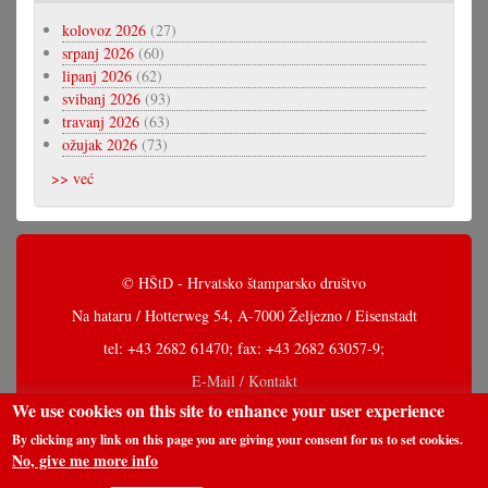
kolovoz 2026
(27)
srpanj 2026
(60)
lipanj 2026
(62)
svibanj 2026
(93)
travanj 2026
(63)
ožujak 2026
(73)
>> već
© HŠtD - Hrvatsko štamparsko društvo
Na hataru / Hotterweg 54, A-7000 Željezno / Eisenstadt
tel: +43 2682 61470; fax: +43 2682 63057-9;
E-Mail / Kontakt
We use cookies on this site to enhance your user experience
By clicking any link on this page you are giving your consent for us to set cookies.
No, give me more info