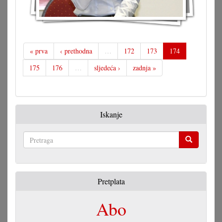
« prva
‹ prethodna
…
172
173
174
175
176
…
sljedeća ›
zadnja »
Iskanje
Pretraga
Pretplata
Abo