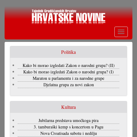
Skoči
na
glavni
sadržaj
Toggle
navigati
Politika
Kako bi morao izgledati Zakon o narodni grupa? (II)
Kako bi morao izgledati Zakon o narodni grupa? (I)
Maraton u parlamentu i za narodne grupe
Djelatna grupa za novi zakon
Kultura
Jubilarna predstava umočkoga pira
3. tamburaški kemp s koncertom u Pagu
Nova Croatisada subotu i nedilju