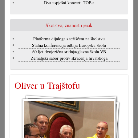
Dva uspješni koncerti TOP-a
Školstvo, znanost i jezik
Platforma dijaloga s težišćem na školstvu
Stalna konferencija odbija Europsku školu
60 ljet dvojezična sridnja/glavna škola VB
Zemaljski sabor protiv skraćenja hrvatskoga
Oliver u Trajštofu