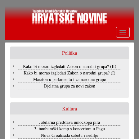
Skoči
na
glavni
sadržaj
Toggle
navigati
Politika
Kako bi morao izgledati Zakon o narodni grupa? (II)
Kako bi morao izgledati Zakon o narodni grupa? (I)
Maraton u parlamentu i za narodne grupe
Djelatna grupa za novi zakon
Kultura
Jubilarna predstava umočkoga pira
3. tamburaški kemp s koncertom u Pagu
Nova Croatisada subotu i nedilju