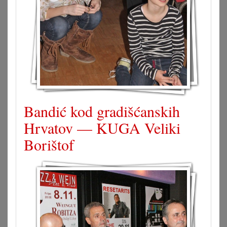
Bandić kod gradišćanskih
Hrvatov — KUGA Veliki
Borištof