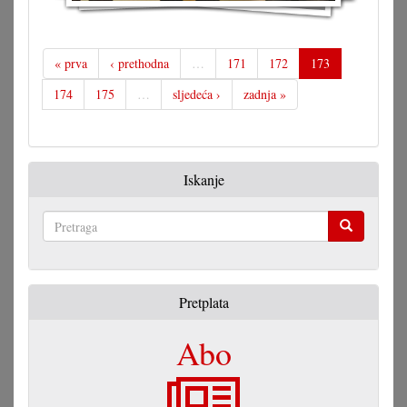
« prva
‹ prethodna
…
171
172
173
174
175
…
sljedeća ›
zadnja »
Iskanje
Pretraga
Pretplata
Abo