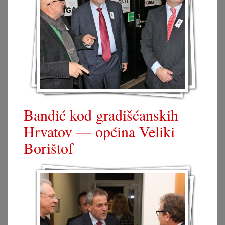
Bandić kod gradišćanskih
Hrvatov — općina Veliki
Borištof