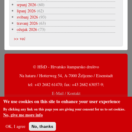
srpanj 2026
(60)
lipanj 2026
(62)
svibanj 2026
(93)
travanj 2026
(63)
ožujak 2026
(73)
>> već
© HŠtD - Hrvatsko štamparsko društvo
Na hataru / Hotterweg 54, A-7000 Željezno / Eisenstadt
tel: +43 2682 61470; fax: +43 2682 63057-9;
E-Mail / Kontakt
We use cookies on this site to enhance your user experience
By clicking any link on this page you are giving your consent for us to set cookies.
No, give me more info
OK, I agree
No, thanks