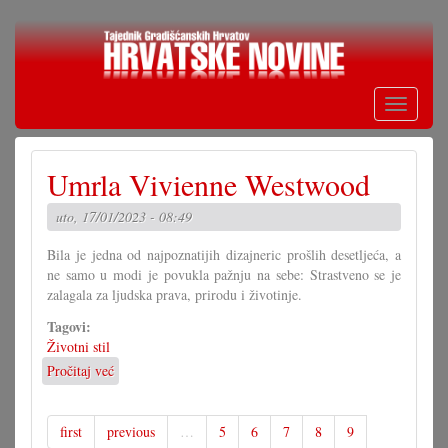
Skoči
na
glavni
sadržaj
Toggle
navigati
Umrla Vivienne Westwood
uto, 17/01/2023 - 08:49
Bila je jedna od najpoznatijih dizajneric prošlih desetljeća, a
ne samo u modi je povukla pažnju na sebe: Strastveno se je
zalagala za ljudska prava, prirodu i životinje.
Tagovi:
Životni stil
Pročitaj već
o
Umrla
Vivienne
Westwood
first
previous
…
5
6
7
8
9