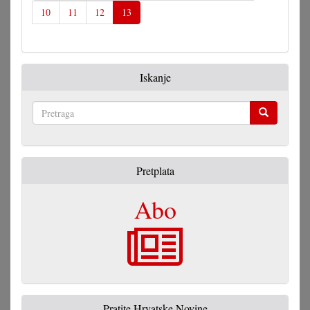
10
11
12
13
Iskanje
Pretraga
Pretplata
Abo
Pratite Hrvatske Novine