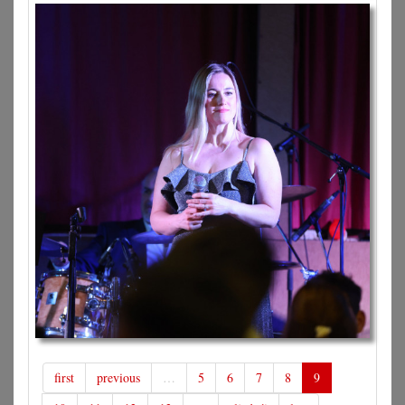
first
previous
…
5
6
7
8
9