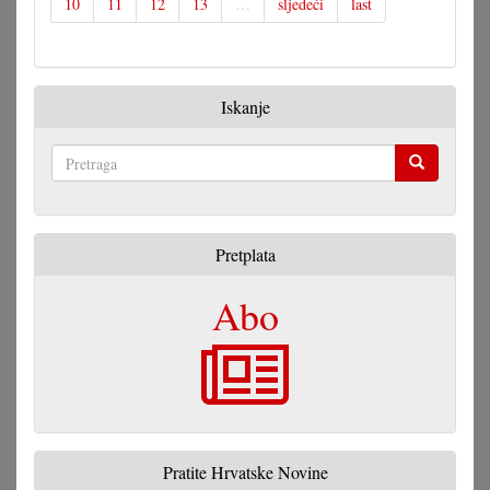
10
11
12
13
…
sljedeći
last
Iskanje
Pretraga
Pretplata
Abo
Pratite Hrvatske Novine