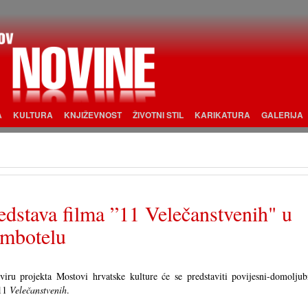
A
KULTURA
KNJIŽEVNOST
ŽIVOTNI STIL
KARIKATURA
GALERIJA
edstava filma ”11 Velečanstvenih" u
mbotelu
iru projekta Mostovi hrvatske kulture će se predstaviti povijesni-domoljub
 11
Velečanstvenih
.