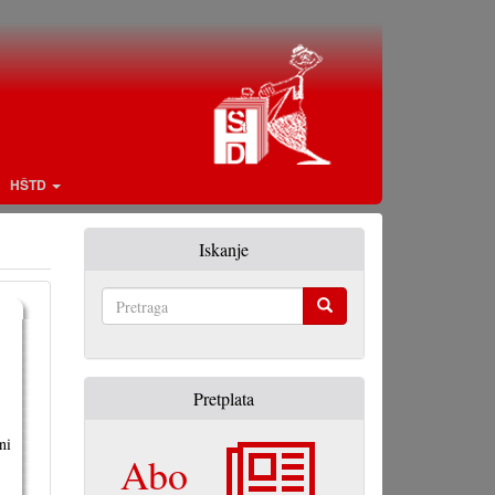
HŠTD
Iskanje
Pretraga
Pretplata
ni
Abo