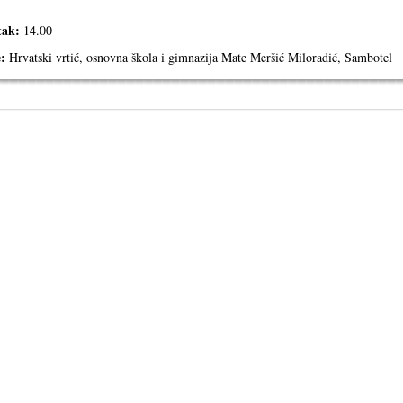
tak:
14.00
e:
Hrvatski vrtić, osnovna škola i gimnazija Mate Meršić Miloradić, Sambotel