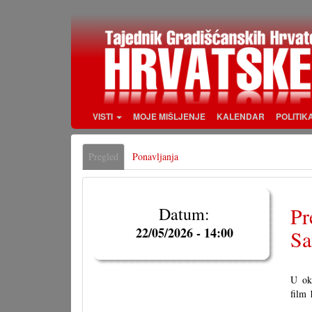
Skoči
na
glavni
sadržaj
VISTI
MOJE MIŠLJENJE
KALENDAR
POLITIK
Primarne
Pregled
(aktivna
Ponavljanja
oznake
oznaka)
Pr
Datum:
22/05/2026 - 14:00
Sa
U okv
film