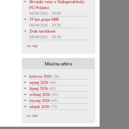
Hrvatski večer u Vulkaprodrštofu:
FG Poljanci
08/08/2026 - 19:00
35 ljet grupa MIR
08/08/2026 - 20:30
Zvuk šarolikosti
08/08/2026 - 20:30
>> već
Misečna arhiva
kolovoz 2026
(26)
srpanj 2026
(60)
lipanj 2026
(62)
svibanj 2026
(93)
travanj 2026
(63)
ožujak 2026
(73)
>> već