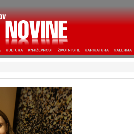
A
KULTURA
KNJIŽEVNOST
ŽIVOTNI STIL
KARIKATURA
GALERIJA