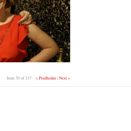
Item 70 of 217
« Predhodni
|
Next »