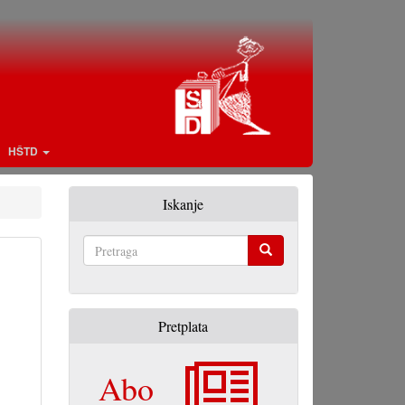
HŠTD
Iskanje
Pretraga
Pretplata
Abo