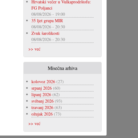
Hrvatski večer u Vulkaprodrštofu:
FG Poljanci
08/08/2026 - 19:00
35 ljet grupa MIR
08/08/2026 - 20:30
Zvuk šarolikosti
08/08/2026 - 20:30
>> već
Misečna arhiva
kolovoz 2026
(27)
srpanj 2026
(60)
lipanj 2026
(62)
svibanj 2026
(93)
travanj 2026
(63)
ožujak 2026
(73)
>> već