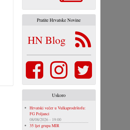
Pratite Hrvatske Novine
HN Blog
Uskoro
Hrvatski večer u Vulkaprodrštofu:
FG Poljanci
08/08/2026 - 19:00
35 ljet grupa MIR