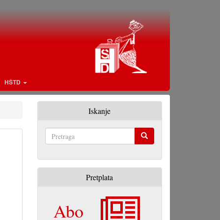
HŠTD
Iskanje
Pretraga
Pretplata
Abo