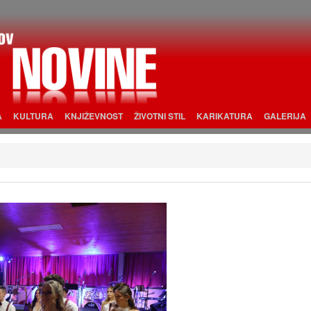
A
KULTURA
KNJIŽEVNOST
ŽIVOTNI STIL
KARIKATURA
GALERIJA