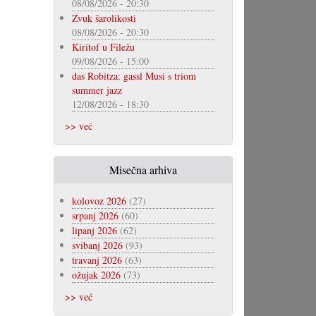
08/08/2026 - 20:30
Zvuk šarolikosti
08/08/2026 - 20:30
Kiritof u Filežu
09/08/2026 - 15:00
das Robitza: gassl Musi s triom
summer jazz
12/08/2026 - 18:30
>> već
Misečna arhiva
kolovoz 2026
(27)
srpanj 2026
(60)
lipanj 2026
(62)
svibanj 2026
(93)
travanj 2026
(63)
ožujak 2026
(73)
>> već