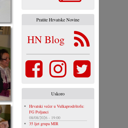
Pratite Hrvatske Novine
HN Blog
Uskoro
Hrvatski večer u Vulkaprodrštofu:
FG Poljanci
08/08/2026 - 19:00
35 ljet grupa MIR