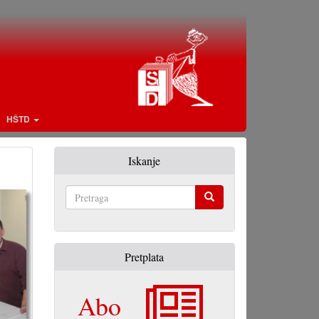
HŠTD
Iskanje
Pretraga
Pretplata
Abo