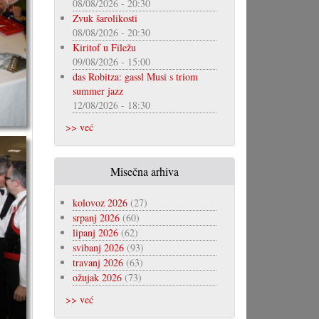
08/08/2026 - 20:30
Zvuk šarolikosti
08/08/2026 - 20:30
Kiritof u Filežu
09/08/2026 - 15:00
das Robitza: gassl Musi s triom
summer jazz
12/08/2026 - 18:30
>> već
Misečna arhiva
kolovoz 2026
(27)
srpanj 2026
(60)
lipanj 2026
(62)
svibanj 2026
(93)
travanj 2026
(63)
ožujak 2026
(73)
>> već