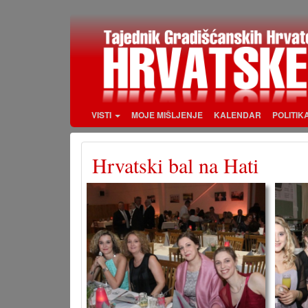
Skoči
na
glavni
sadržaj
VISTI
MOJE MIŠLJENJE
KALENDAR
POLITIK
Hrvatski bal na Hati