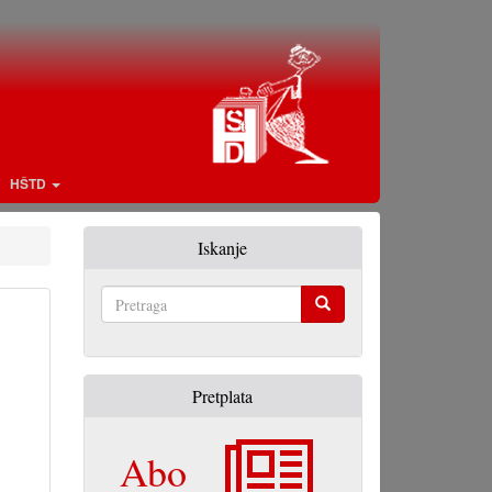
HŠTD
Iskanje
Pretraga
Pretplata
Abo