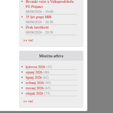
Hrvatski večer u Vulkaprodrštofu:
FG Poljanci
08/08/2026 - 19:00
35 ljet grupa MIR
08/08/2026 - 20:30
Zvuk šarolikosti
08/08/2026 - 20:30
>> već
Misečna arhiva
kolovoz 2026
(15)
srpanj 2026
(60)
lipanj 2026
(62)
svibanj 2026
(93)
travanj 2026
(63)
ožujak 2026
(73)
>> već