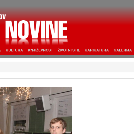
A
KULTURA
KNJIŽEVNOST
ŽIVOTNI STIL
KARIKATURA
GALERIJA