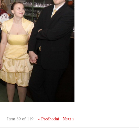
Item 89 of 119
« Predhodni
|
Next »