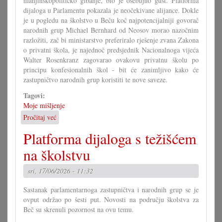
manjinskopolitičko gibanje, bio je osebujno gust. Platforma
dijaloga u Parlamentu pokazala je neočekivane alijance. Dokle
je u pogledu na školstvo u Beču koč najpotencijalniji govorač
narodnih grup Michael Bernhard od Neosov morao nazočnim
razložiti, zač bi ministarstvo preferiralo rješenje zvana Zakona
o privatni škola, je najednoč predsjednik Nacionalnoga vijeća
Walter Rosenkranz zagovarao ovakovu privatnu školu po
principu konfesionalnih škol - bit će zanimljivo kako će
zastupničtvo narodnih grup koristiti te nove saveze.
Tagovi:
Moje mišljenje
Pročitaj već
o
Počinje
Platforma dijaloga s težišćem
nova
era
na školstvu
u
Savjetu!?
sri, 17/06/2026 - 11:32
Sastanak parlamentarnoga zastupničtva i narodnih grup se je
ovput održao po šesti put. Novosti na području školstva za
Beč su skrenuli pozornost na ovu temu.