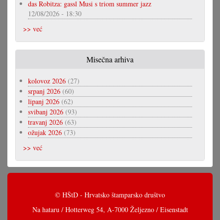
das Robitza: gassl Musi s triom summer jazz
12/08/2026 - 18:30
>> već
Misečna arhiva
kolovoz 2026
(27)
srpanj 2026
(60)
lipanj 2026
(62)
svibanj 2026
(93)
travanj 2026
(63)
ožujak 2026
(73)
>> već
© HŠtD - Hrvatsko štamparsko društvo
Na hataru / Hotterweg 54, A-7000 Željezno / Eisenstadt