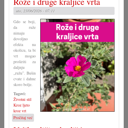
Rože i druge kraljice vrta
grupa
za
uto, 23/06/2026 - 07:11
novi
zakon
Gdo se boji,
da ruže
nimaju
dovoljno
efekta na
okolicu, ta bi
vrt mogao
proširiti za
daljnju
„ružu”. Bušin
cvate i dahne
skoro bolje.
Tagovi:
Životni stil
Kroz ljeto
kroz vrt
Pročitaj već
o
Rože