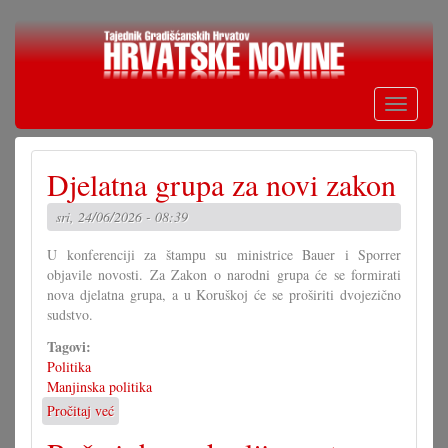
Skoči
na
glavni
sadržaj
Toggle
navigati
Djelatna grupa za novi zakon
sri, 24/06/2026 - 08:39
U konferenciji za štampu su ministrice Bauer i Sporrer
objavile novosti. Za Zakon o narodni grupa će se formirati
nova djelatna grupa, a u Koruškoj će se proširiti dvojezično
sudstvo.
Tagovi:
Politika
Manjinska politika
Pročitaj već
o
Djelatna