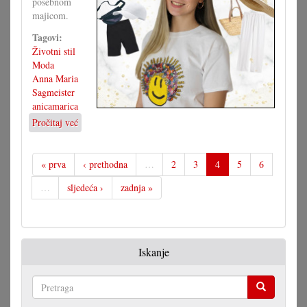
posebnom
majicom.
Tagovi:
Životni stil
Moda
Anna Maria
Sagmeister
anicamarica
Pročitaj već
o
Majica
s
motivom,
« prva
‹ prethodna
…
2
3
4
5
6
brojne
…
sljedeća ›
zadnja »
mogućnosti
Iskanje
Pretraga