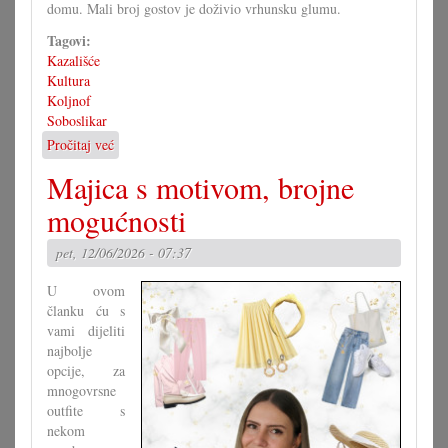
domu. Mali broj gostov je doživio vrhunsku glumu.
Tagovi:
Kazališće
Kultura
Koljnof
Soboslikar
Pročitaj već
o
Igrokaz
Majica s motivom, brojne
»Soboslikar«
u
mogućnosti
Koljnofu
pet, 12/06/2026 - 07:37
U ovom
članku ću s
vami dijeliti
najbolje
opcije, za
mnogovrsne
outfite s
nekom