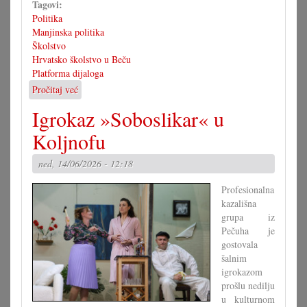
Tagovi:
Politika
Manjinska politika
Školstvo
Hrvatsko školstvo u Beču
Platforma dijaloga
Pročitaj već
o
Platforma
Igrokaz »Soboslikar« u
dijaloga
s
Koljnofu
težišćem
na
ned, 14/06/2026 - 12:18
školstvu
Profesionalna
kazališna
grupa iz
Pečuha je
gostovala
šalnim
igrokazom
prošlu nedilju
u kulturnom