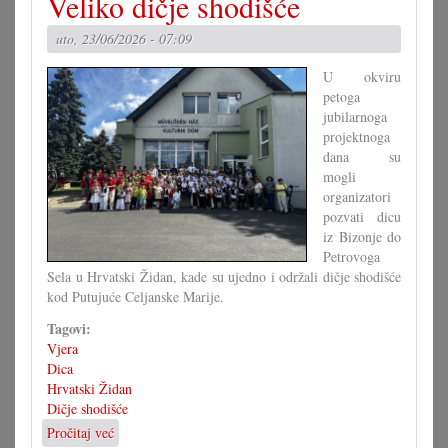
Veliko dičje shodišće
i
druge
uto, 23/06/2026 - 07:09
kraljice
vrta
U okviru
petoga
jubilarnoga
projektnoga
dana su
mogli
organizatori
pozvati dicu
iz Bizonje do
Petrovoga
Sela u Hrvatski Židan, kade su ujedno i održali dičje shodišće
kod Putujuće Celjanske Marije.
Tagovi:
Vjera
Dica
Hrvatski Židan
Dičje shodišće
Pročitaj već
o