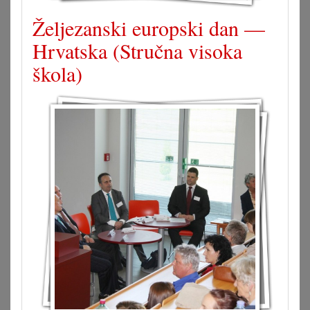
Željezanski europski dan —
Hrvatska (Stručna visoka
škola)