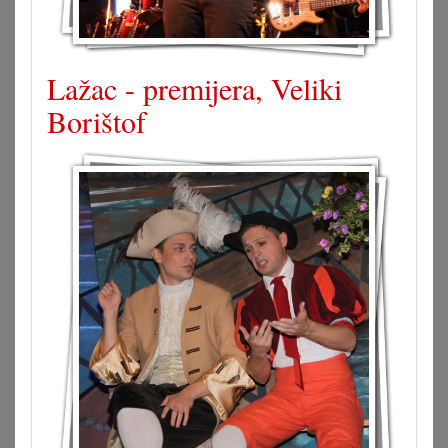
Lažac - premijera, Veliki
Borištof