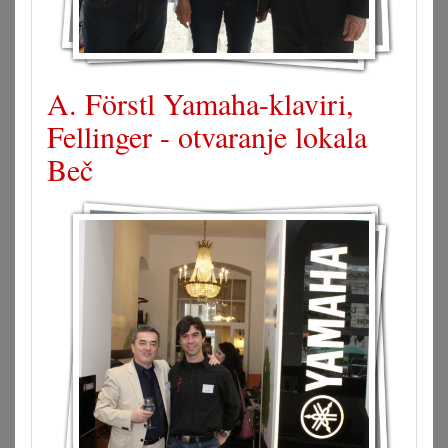
A. Förstl Yamaha-klaviri,
Fellinger - otvaranje lokala
Beč