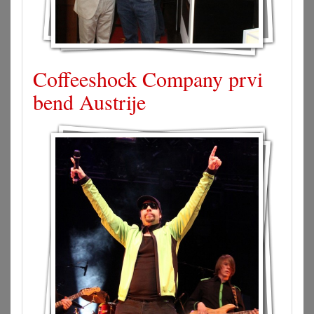
Coffeeshock Company prvi
bend Austrije