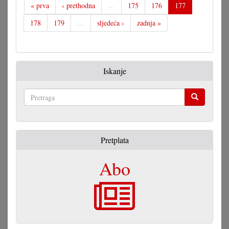
« prva
‹ prethodna
…
175
176
177
178
179
…
sljedeća ›
zadnja »
Iskanje
Pretraga
Pretplata
Abo