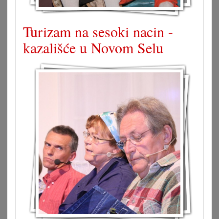
Turizam na sesoki nacin -
kazališće u Novom Selu