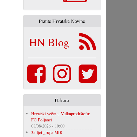
Pratite Hrvatske Novine
HN Blog
Uskoro
Hrvatski večer u Vulkaprodrštofu:
FG Poljanci
08/08/2026 - 19:00
35 ljet grupa MIR