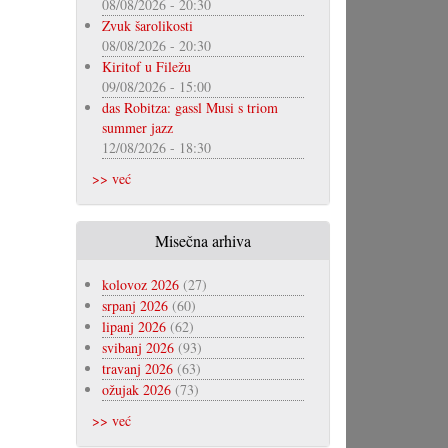
08/08/2026 - 20:30
Zvuk šarolikosti
08/08/2026 - 20:30
Kiritof u Filežu
09/08/2026 - 15:00
das Robitza: gassl Musi s triom
summer jazz
12/08/2026 - 18:30
>> već
Misečna arhiva
kolovoz 2026
(27)
srpanj 2026
(60)
lipanj 2026
(62)
svibanj 2026
(93)
travanj 2026
(63)
ožujak 2026
(73)
>> već