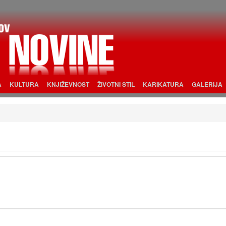
A
KULTURA
KNJIŽEVNOST
ŽIVOTNI STIL
KARIKATURA
GALERIJA