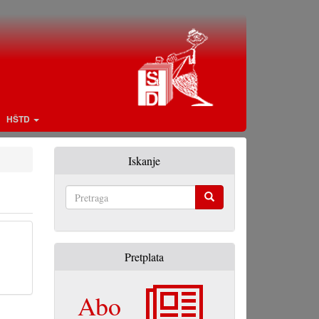
HŠTD
Iskanje
Pretraga
Pretplata
Abo