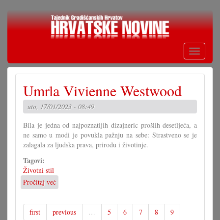
Skoči
na
glavni
sadržaj
Toggle
navigati
Umrla Vivienne Westwood
uto, 17/01/2023 - 08:49
Bila je jedna od najpoznatijih dizajneric prošlih desetljeća, a
ne samo u modi je povukla pažnju na sebe: Strastveno se je
zalagala za ljudska prava, prirodu i životinje.
Tagovi:
Životni stil
Pročitaj već
o
Umrla
Vivienne
Westwood
first
previous
…
5
6
7
8
9