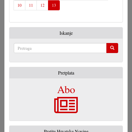
10
11
12
13
Iskanje
Pretraga
Pretplata
Abo
Pratite Hrvatske Novine