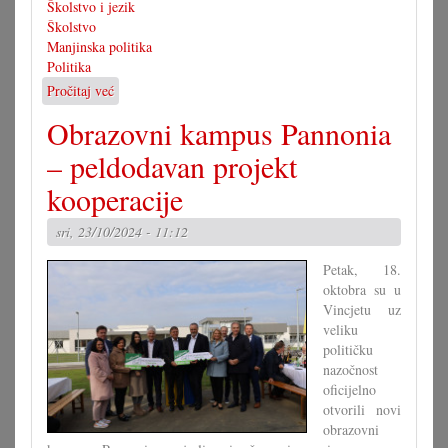
Školstvo i jezik
Školstvo
Manjinska politika
Politika
Pročitaj već
o
Kick-
Obrazovni kampus Pannonia
off
za
– peldodavan projekt
»Naravno
kooperacije
većjezično«
sri, 23/10/2024 - 11:12
Petak, 18.
oktobra su u
Vincjetu uz
veliku
političku
nazočnost
oficijelno
otvorili novi
obrazovni