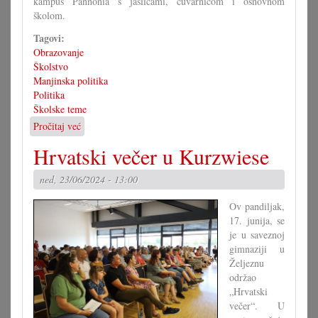
kampus Pannonia s jaslicami, čuvarnicom i osnovnom
školom.
Tagovi:
Obrazovanje
Školstvo
Manjinska politika
Politika
Školske teme
Pročitaj već
o
Obrazovni
Hrvatski večer u Kurzwiese
kampus
Pannonia
ned, 23/06/2024 - 13:00
–
peldodavan
Ov pandiljak,
projekt
17. junija, se
kooperacije
je u saveznoj
gimnaziji u
Željeznu
održao
„Hrvatski
večer“. U