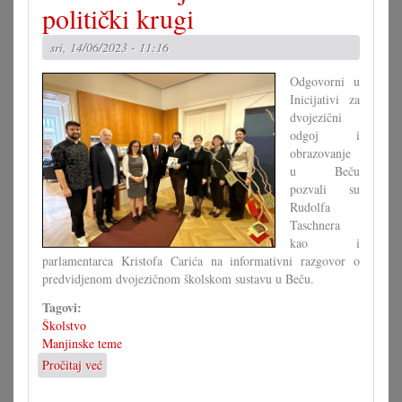
odgojni
politički krugi
i
obrazovni
sri, 14/06/2023 - 11:16
sistem
za
Odgovorni u
Beč
Inicijativi za
dvojezični
odgoj i
obrazovanje
u Beču
pozvali su
Rudolfa
Taschnera
kao i
parlamentarca Kristofa Carića na informativni razgovor o
predvidjenom dvojezičnom školskom sustavu u Beču.
Tagovi:
Školstvo
Manjinske teme
Pročitaj već
o
Školska
inicijativa