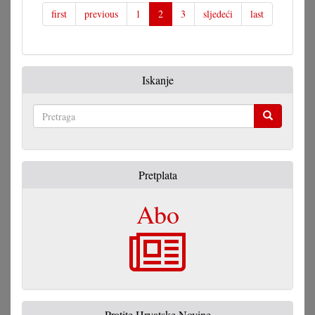
se
first
previous
1
2
3
sljedeći
last
širi
u
politički
krugi
Iskanje
Pretraga
Pretplata
Abo
Pratite Hrvatske Novine