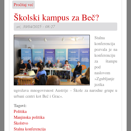
Pročitaj već
o
Manje
Školski kampus za Beč?
školarov
u
sri, 30/04/2025 - 08:27
hrvatski
razredi
Stalna
konferencija
pozvala je na
konferenciju
za štampu
pod
naslovom
»Zgubljanje
jezika
ugrožava mnogovrsnost Austrije – Škole za narodne grupe u
urbani centri kot Beč i Grac«.
Tagovi:
Politika
Manjinska politika
Školstvo
Stalna konferencija