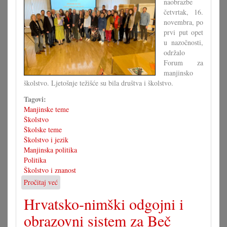
naobrazbe
četvrtak, 16.
novembra, po
prvi put opet
u nazočnosti,
održalo
Forum za
manjinsko
školstvo. Ljetošnje težišće su bila društva i školstvo.
Tagovi:
Manjinske teme
Školstvo
Školske teme
Školstvo i jezik
Manjinska politika
Politika
Školstvo i znanost
Pročitaj već
o
Premalo
Hrvatsko-nimški odgojni i
dvojezičnih
pedagogov
obrazovni sistem za Beč