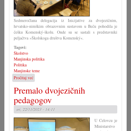
Sedmeročlana delegacija iz Inicijative za dvojezičnim,
hrvatsko-nimškim obrazovnim sustavom u Beču pohodila je
češku Komenský-školu. Onde su se sastali s predstavniki
peljačtva »Školskoga društva Komenský«.
Tagovi:
Školstvo
Manjinska politika
Politika
Manjinske teme
Pročitaj već
o
Dvojezična
Premalo dvojezičnih
OŠ
u
pedagogov
Beču
mogla
sri, 22/11/2023 - 14:11
bi
krenuti
U Celovcu je
2025./26.
Ministarstvo