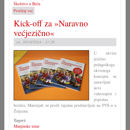
Školstvo u Beču
Pročitaj već
o
Školski
Kick-off za »Naravno
kampus
za
većjezično«
Beč?
sri, 30/10/2024 - 11:39
U okviru
jezično-
pedagoškoga
okvirnoga
koncepta su
sastavljeni
novi
videozapisi i
popratna
brošira. Materijali su prošli tajedan predstavljeni na PVŠ-u u
Željeznu.
Tagovi:
Manjinske teme