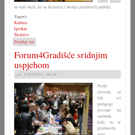
centru pažnje
su stali skeči, ke su školarice i školari predstavili publiki.
Tagovi:
Kultura
Igrokaz
Školstvo
Pročitaj već
o
Hrvatski
Forum4Gradišće sridnjim
večer
u
uspjehom
Kurzwiese
sri, 27/03/2024 - 09:04
Prošli
četvrtak su
bili svi
pedagogi
pozvani na
sastanak,
kade su se
predstavile
nove