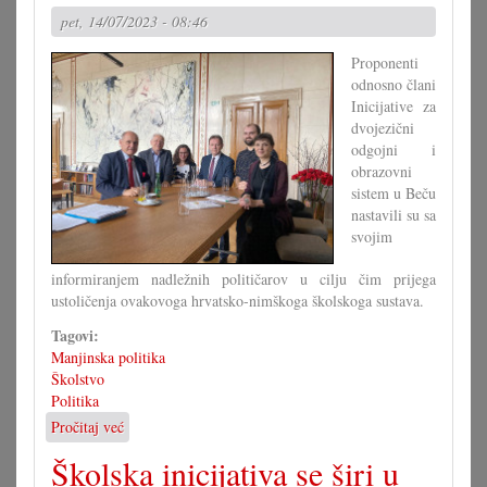
pet, 14/07/2023 - 08:46
Proponenti
odnosno člani
Inicijative za
dvojezični
odgojni i
obrazovni
sistem u Beču
nastavili su sa
svojim
informiranjem nadležnih političarov u cilju čim prijega
ustoličenja ovakovoga hrvatsko-nimškoga školskoga sustava.
Tagovi:
Manjinska politika
Školstvo
Politika
Pročitaj već
o
Hrvatsko-
Školska inicijativa se širi u
nimški