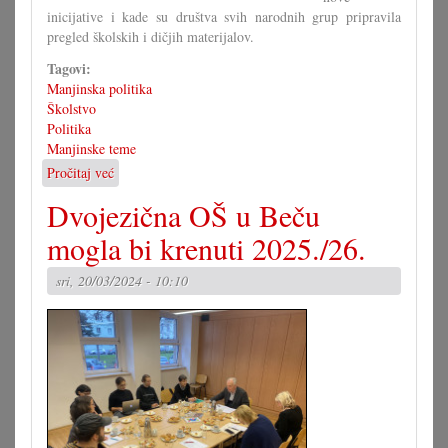
inicijative i kade su društva svih narodnih grup pripravila
pregled školskih i dičjih materijalov.
Tagovi:
Manjinska politika
Školstvo
Politika
Manjinske teme
Pročitaj već
o
Forum4Gradišće
Dvojezična OŠ u Beču
sridnjim
uspjehom
mogla bi krenuti 2025./26.
sri, 20/03/2024 - 10:10